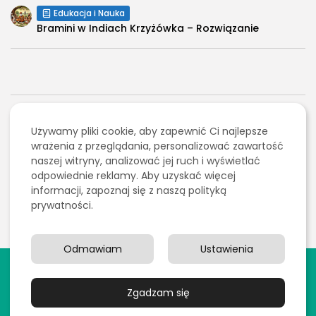
Edukacja i Nauka
Bramini w Indiach Krzyżówka – Rozwiązanie
NASTĘPNY ARTYKUŁ
POPRZEDNI ARTYKUŁ
Używamy pliki cookie, aby zapewnić Ci najlepsze
Kanapa do pokoju
iPhone 18 – co wiemy o
wrażenia z przeglądania, personalizować zawartość
młodzieżowego – jak
nowej serii?
naszej witryny, analizować jej ruch i wyświetlać
wybrać mebel, który...
odpowiednie reklamy. Aby uzyskać więcej
Elektronika
Dom i ogród
informacji, zapoznaj się z naszą polityką
prywatności.
Odmawiam
Ustawienia
2026 Wszelkie prawa zastrzeżone. Treści publikowane
w serwisie są chronione prawem autorskim.
Zgadzam się
Polityka prywatności
Blog
Kontakt