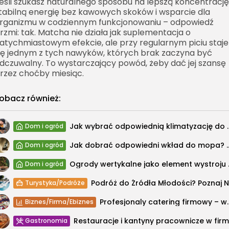
eśli szukasz naturalnego sposobu na lepszą koncentrację
tabilną energię bez kawowych skoków i wsparcie dla
rganizmu w codziennym funkcjonowaniu – odpowiedź
rzmi: tak. Matcha nie działa jak suplementacja o
atychmiastowym efekcie, ale przy regularnym piciu staje
ię jednym z tych nawyków, których brak zaczyna być
dczuwalny. To wystarczający powód, żeby dać jej szansę
rzez choćby miesiąc.
obacz również:
Jak wybrać odpowiednią klim
Dom i ogród
Jak dobrać odpowiedni wkład do
Dom i ogród
Ogrody werty
Dom i ogród
Turystyka/Podróże
Profesjonaly catering f
Biznes/Firma/Ebiznes
Gastronomia