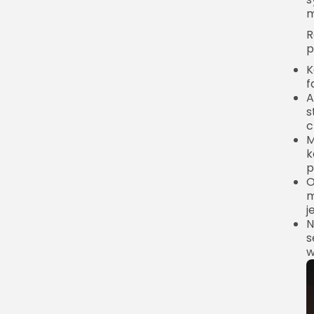
m
R
p
K
f
A
s
c
M
k
p
O
m
j
N
s
w