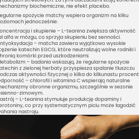
echanizmy biochemiczne, nie efekt placebo.
egularne spożycie matchy wspiera organizm na kilku
oziomach jednocześnie:
oncentracja i skupienie
– L-teanina zwiększa aktywność
al alfa w mózgu, co sprzyja skupieniu bez senności.
ntyoksydacja
– matcha zawiera wyjątkowo wysokie
tężenie katechin EGCG, które neutralizują wolne rodniki i
hronią komórki przed uszkodzeniami.
etabolizm
– badania wskazują, że regularne spożycie
atechin z zielonej herbaty przyspiesza spalanie tłuszczu
odczas aktywności fizycznej o kilka do kilkunastu procent
dporność
– chlorofil i witamina C wspierają naturalne
echanizmy obronne organizmu, szczególnie w sezonie
esienno-zimowym.
astrój
– L-teanina stymuluje produkcję dopaminy i
erotoniny, co przy systematycznym piciu może łagodzić
ahania nastroju.