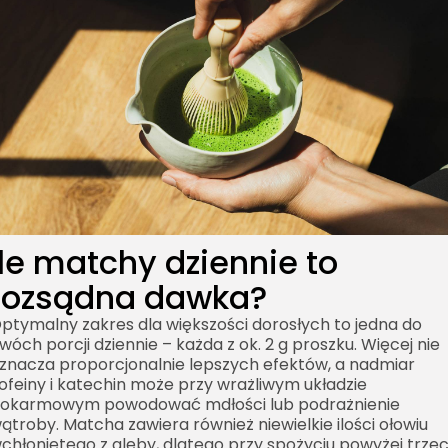
Ile matchy dziennie to
rozsądna dawka?
ptymalny zakres dla większości dorosłych to jedna do
wóch porcji dziennie – każda z ok. 2 g proszku. Więcej nie
znacza proporcjonalnie lepszych efektów, a nadmiar
ofeiny i katechin może przy wrażliwym układzie
okarmowym powodować mdłości lub podrażnienie
ątroby. Matcha zawiera również niewielkie ilości ołowiu
chłoniętego z gleby, dlatego przy spożyciu powyżej trze