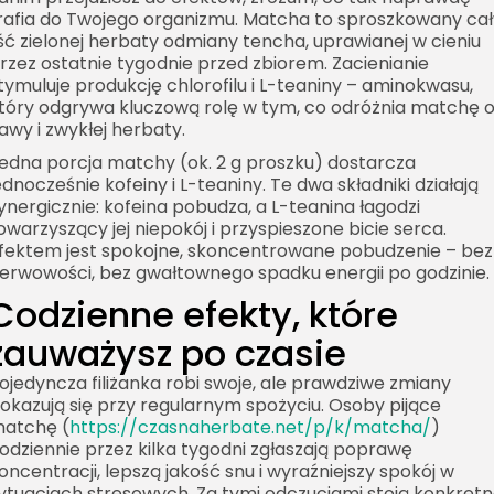
rafia do Twojego organizmu. Matcha to sproszkowany cał
iść zielonej herbaty odmiany
tencha
, uprawianej w cieniu
rzez ostatnie tygodnie przed zbiorem. Zacienianie
tymuluje produkcję chlorofilu i L-teaniny – aminokwasu,
tóry odgrywa kluczową rolę w tym, co odróżnia matchę 
awy i zwykłej herbaty.
edna porcja matchy (ok. 2 g proszku) dostarcza
ednocześnie kofeiny i L-teaniny. Te dwa składniki działają
ynergicznie: kofeina pobudza, a L-teanina łagodzi
owarzyszący jej niepokój i przyspieszone bicie serca.
fektem jest spokojne, skoncentrowane pobudzenie – bez
erwowości, bez gwałtownego spadku energii po godzinie.
Codzienne efekty, które
zauważysz po czasie
ojedyncza filiżanka robi swoje, ale prawdziwe zmiany
okazują się przy regularnym spożyciu. Osoby pijące
atchę (
https://czasnaherbate.net/p/k/matcha/
)
odziennie przez kilka tygodni zgłaszają poprawę
oncentracji, lepszą jakość snu i wyraźniejszy spokój w
ytuacjach stresowych. Za tymi odczuciami stoją konkret