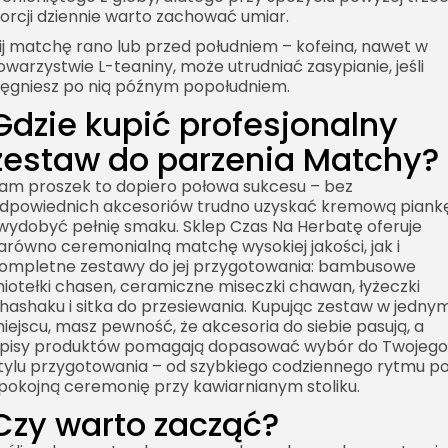
orcji dziennie warto zachować umiar.
ij matchę rano lub przed południem – kofeina, nawet w
owarzystwie L-teaniny, może utrudniać zasypianie, jeśli
ięgniesz po nią późnym popołudniem.
Gdzie kupić profesjonalny
zestaw do parzenia Matchy?
am proszek to dopiero połowa sukcesu – bez
dpowiednich akcesoriów trudno uzyskać kremową piank
 wydobyć pełnię smaku. Sklep Czas Na Herbatę oferuje
arówno ceremonialną matchę wysokiej jakości, jak i
ompletne zestawy do jej przygotowania: bambusowe
iotełki
chasen
, ceramiczne miseczki
chawan
, łyżeczki
hashaku
i sitka do przesiewania. Kupując zestaw w jedny
iejscu, masz pewność, że akcesoria do siebie pasują, a
pisy produktów pomagają dopasować wybór do Twojego
tylu przygotowania – od szybkiego codziennego rytmu p
pokojną ceremonię przy kawiarnianym stoliku.
Czy warto zacząć?