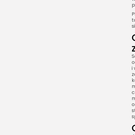
p
P
t
s
S
o
i
z
k
m
c
m
o
s
s