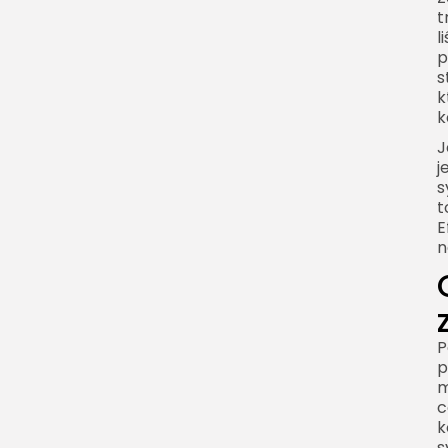
t
l
p
s
k
k
J
j
s
t
E
n
P
p
m
c
k
s