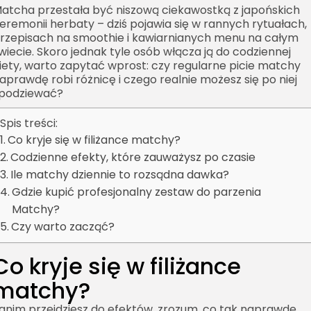
atcha przestała być niszową ciekawostką z japońskich
eremonii herbaty – dziś pojawia się w rannych rytuałach,
rzepisach na smoothie i kawiarnianych menu na całym
wiecie. Skoro jednak tyle osób włącza ją do codziennej
iety, warto zapytać wprost: czy regularne picie matchy
aprawdę robi różnicę i czego realnie możesz się po niej
podziewać?
Spis treści:
Co kryje się w filiżance matchy?
Codzienne efekty, które zauważysz po czasie
Ile matchy dziennie to rozsądna dawka?
Gdzie kupić profesjonalny zestaw do parzenia
Matchy?
Czy warto zacząć?
Co kryje się w filiżance
matchy?
anim przejdziesz do efektów, zrozum, co tak naprawdę