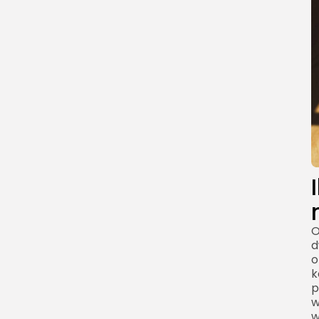
O
d
o
k
p
w
w