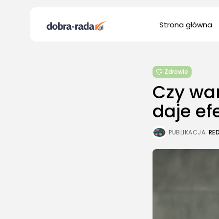
Search
Strona główna
for:
Zdrowie
Czy war
daje ef
PUBLIKACJA:
RE