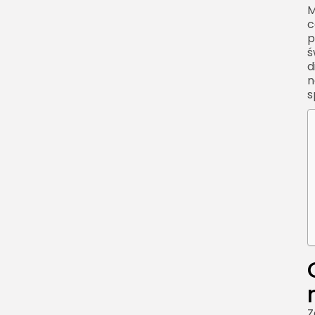
M
c
p
ś
d
n
s
Z