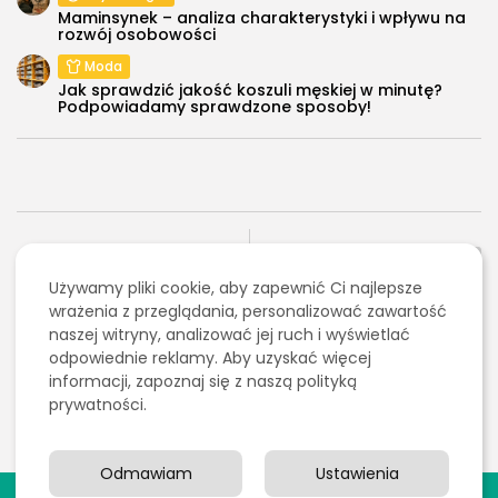
Maminsynek – analiza charakterystyki i wpływu na
rozwój osobowości
Moda
Jak sprawdzić jakość koszuli męskiej w minutę?
Podpowiadamy sprawdzone sposoby!
NASTĘPNY ARTYKUŁ
POPRZEDNI ARTYKUŁ
Problem badawczy
Używamy pliki cookie, aby zapewnić Ci najlepsze
Wzór empiryczny – co
przykład – jak
oznacza, jak go obliczyć
wrażenia z przeglądania, personalizować zawartość
sformułować temat
i...
naszej witryny, analizować jej ruch i wyświetlać
badań i...
odpowiednie reklamy. Aby uzyskać więcej
Edukacja i Nauka
Edukacja i Nauka
informacji, zapoznaj się z naszą polityką
prywatności.
Odmawiam
Ustawienia