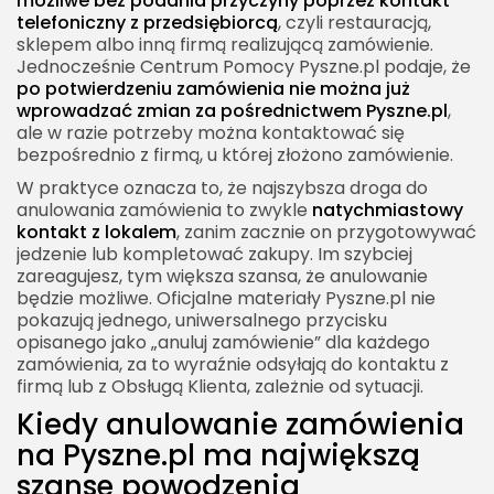
możliwe bez podania przyczyny poprzez kontakt
telefoniczny z przedsiębiorcą
, czyli restauracją,
sklepem albo inną firmą realizującą zamówienie.
Jednocześnie Centrum Pomocy Pyszne.pl podaje, że
po potwierdzeniu zamówienia nie można już
wprowadzać zmian za pośrednictwem Pyszne.pl
,
ale w razie potrzeby można kontaktować się
bezpośrednio z firmą, u której złożono zamówienie.
W praktyce oznacza to, że najszybsza droga do
anulowania zamówienia to zwykle
natychmiastowy
kontakt z lokalem
, zanim zacznie on przygotowywać
jedzenie lub kompletować zakupy. Im szybciej
zareagujesz, tym większa szansa, że anulowanie
będzie możliwe. Oficjalne materiały Pyszne.pl nie
pokazują jednego, uniwersalnego przycisku
opisanego jako „anuluj zamówienie” dla każdego
zamówienia, za to wyraźnie odsyłają do kontaktu z
firmą lub z Obsługą Klienta, zależnie od sytuacji.
Kiedy anulowanie zamówienia
na Pyszne.pl ma największą
szansę powodzenia