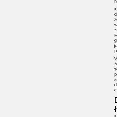
n
K
d
ż
w
z
M
g
j
p
W
ż
s
p
z
d
c
K