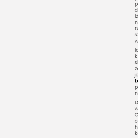
p
d
l
n
t
s
w
I
k
s
z
j
t
p
n
D
w
C
o
h
k