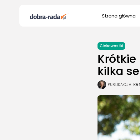
Search
Strona główna
for:
Ciekawostki
Krótkie
kilka s
PUBLIKACJA:
KA