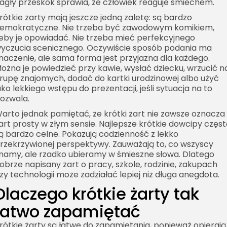
agły przeskok sprawia, że człowiek reaguje śmiechem.
rótkie żarty mają jeszcze jedną zaletę: są bardzo
emokratyczne. Nie trzeba być zawodowym komikiem,
eby je opowiadać. Nie trzeba mieć perfekcyjnego
yczucia scenicznego. Oczywiście sposób podania ma
naczenie, ale sama forma jest przyjazna dla każdego.
ożna je powiedzieć przy kawie, wysłać dziecku, wrzucić n
rupę znajomych, dodać do kartki urodzinowej albo użyć
ako lekkiego wstępu do prezentacji, jeśli sytuacja na to
ozwala.
arto jednak pamiętać, że krótki żart nie zawsze oznacza
art prosty w złym sensie. Najlepsze krótkie dowcipy częs
ą bardzo celne. Pokazują codzienność z lekko
rzekrzywionej perspektywy. Zauważają to, co wszyscy
namy, ale rzadko ubieramy w śmieszne słowa. Dlatego
obrze napisany żart o pracy, szkole, rodzinie, zakupach
zy technologii może zadziałać lepiej niż długa anegdota.
Dlaczego krótkie żarty tak
łatwo zapamiętać
rótkie żarty są łatwe do zapamiętania, ponieważ opierają