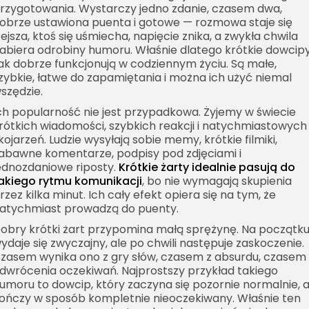
rzygotowania. Wystarczy jedno zdanie, czasem dwa,
obrze ustawiona puenta i gotowe — rozmowa staje się
żejsza, ktoś się uśmiecha, napięcie znika, a zwykła chwila
abiera odrobiny humoru. Właśnie dlatego krótkie dowcip
ak dobrze funkcjonują w codziennym życiu. Są małe,
zybkie, łatwe do zapamiętania i można ich użyć niemal
szędzie.
ch popularność nie jest przypadkowa. Żyjemy w świecie
rótkich wiadomości, szybkich reakcji i natychmiastowych
kojarzeń. Ludzie wysyłają sobie memy, krótkie filmiki,
abawne komentarze, podpisy pod zdjęciami i
ednozdaniowe riposty.
Krótkie żarty idealnie pasują do
akiego rytmu komunikacji
, bo nie wymagają skupienia
rzez kilka minut. Ich cały efekt opiera się na tym, że
atychmiast prowadzą do puenty.
obry krótki żart przypomina małą sprężynę. Na początk
ydaje się zwyczajny, ale po chwili następuje zaskoczenie.
zasem wynika ono z gry słów, czasem z absurdu, czasem 
dwrócenia oczekiwań. Najprostszy przykład takiego
umoru to dowcip, który zaczyna się pozornie normalnie, 
ończy w sposób kompletnie nieoczekiwany. Właśnie ten