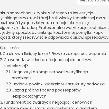
akup samochodu z rynku wtórnego to inwestycja
ysokiego ryzyka, w której brak wiedzy technicznej może
osztować tysiące złotych, a emocje okazują się
ajgorszym doradcą. Profesjonalna weryfikacja techniczn
o jedyny sposób, by uniknąć kosztownej pomyłki i kupić
ojazd, który rzeczywiście odpowiada opisowi sprzedawcy
Spis treści:
Co ukrywa lśniący lakier? Ryzyko zakupu bez wsparcia
Co wchodzi w skład profesjonalnej ekspertyzy
technicznej?
Diagnostyka komputerowa i weryfikacja
przebiegu
Badanie powłoki lakierniczej i struktury nadwozia
Jazda próbna i ocena podzespołów
eksploatacyjnych
Fundament do twardych negocjacji cenowych
Różnice między stacją diagnostyczną a audytem