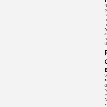
N
p
D
n
n
n
e
n
d
W
P
d
h
z
D
k