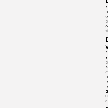
K
p
o
p
o
s
E
z
p
z
c
p
r
r
a
u
s