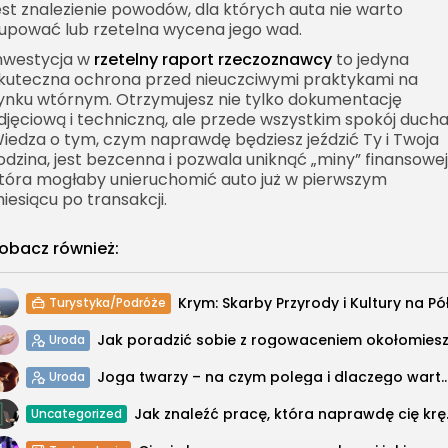
est znalezienie powodów, dla których auta nie warto
upować lub rzetelna wycena jego wad.
nwestycja w
rzetelny
raport rzeczoznawcy
to jedyna
kuteczna ochrona przed nieuczciwymi praktykami na
ynku wtórnym. Otrzymujesz nie tylko dokumentację
djęciową i techniczną, ale przede wszystkim spokój ducha
iedza o tym, czym naprawdę będziesz jeździć Ty i Twoja
odzina, jest bezcenna i pozwala uniknąć „miny” finansowej
tóra mogłaby unieruchomić auto już w pierwszym
iesiącu po transakcji.
obacz również:
Turystyka/Podróże
Uroda
Joga twarzy – na czym polega i dlaczego war
Uroda
Jak znaleźć pracę, k
Uncategorized