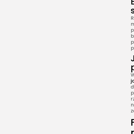
R
m
p
b
p
p
W
j
d
p
r
n
z