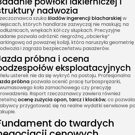
Badanie powłoki lakierniczej i
struktury nadwozia
zeczoznawca szuka
śladów ingerencji blacharskiej
w
iejscach, których handlarze zazwyczaj nie maskują; na
odłużnicach, wnękach kół czy słupkach. Precyzyjne
adanie pozwala odróżnić niegroźną „obcierkę”
arkingową od poważnej kolizji, która naruszyła geometrię
odwozia i zagraża bezpieczeństwu pasażerów.
Jazda próbna i ocena
podzespołów eksploatacyjnych
ielu usterek nie da się wykryć na postoju. Profesjonalna
azda próbna
pozwala ocenić pracę turbosprężarki,
wumasowego koła zamachowego czy precyzję
rowadzenia.
Raport rzeczoznawcy
zawiera również
zetelną
ocenę zużycia opon, tarcz i klocków
, co pozwala
abywcy przygotować się na realne wydatki serwisowe p
akupie.
Fundament do twardych
negocjacji cenowych