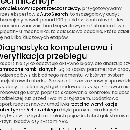
technicznej?
ompleksowy raport rzeczoznawcy
, przygotowywany
rzez ekspertów z
AutoSearch
, to szczegółowy audyt
bejmujący nawet ponad 100 punktów kontrolnych. Jest
rocesem znacznie bardziej wnikliwym niż standardowe
ględziny u mechanika, to całościowe badanie, które dzieli
ię na kilka kluczowych etapów.
Diagnostyka komputerowa i
weryfikacja przebiegu
kspert nie tylko odczytuje aktywne błędy, ale analizuje tz
amrożone ramki danych
. Są to zapisy parametrów prac
odzespołów z dokładnego momentu, w którym system
arejestrował usterkę. Pozwala to rzeczoznawcy sprawdzi
zy dany problem wystąpił niedawno i czy sprzedawca nie
róbował go ukryć poprzez skasowanie kontrolek na des
ozdzielczej tuż przed Twoim przyjazdem. Dodatkowo
aport rzeczoznawcy
umożliwia
rzetelną weryfikację
utentyczności przebiegu
dzięki porównaniu danych
krytych w różnych modułach pojazdu, takich jak sterowni
krzyni biegów czy system ABS.