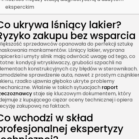
eksperckim
Co ukrywa lśniący lakier?
Ryzyko zakupu bez wsparcia
iększość sprzedawców opanowała do perfekcji sztukę
askowania mankamentów. Lśniący lakier, wyprana
apicerka i umyty silnik mają odwrócić uwagę od tego, co
stotne: kondycji wtryskiwaczy, grubości szpachli na
lementach konstrukcyjnych czy błędów w sterownikach.
amodzielne sprawdzenie auta, nawet z prostym czujniki
akieru, rzadko ujawnia głęboko ukryte problemy
echaniczne. Właśnie w takich sytuacjach
raport
zeczoznawcy
staje się kluczowym dokumentem, który
dejmuje z kupującego ciężar oceny technicznej i opiera
ecyzję zakupową na faktach.
Co wchodzi w skład
profesjonalnej ekspertyzy