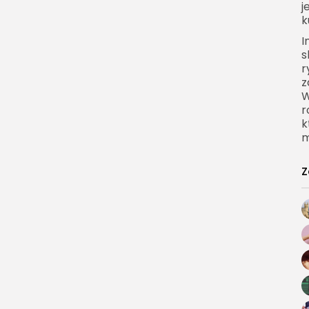
j
k
I
s
r
z
W
r
k
m
Z