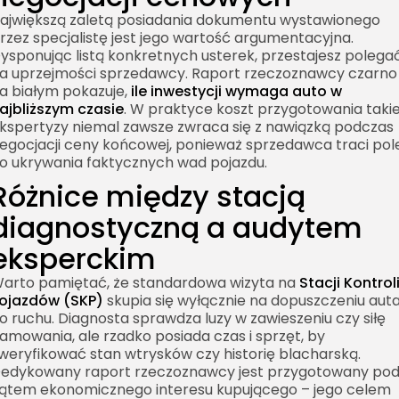
ajwiększą zaletą posiadania dokumentu wystawionego
rzez specjalistę jest jego wartość argumentacyjna.
ysponując listą konkretnych usterek, przestajesz polega
a uprzejmości sprzedawcy.
Raport rzeczoznawcy
czarno
a białym pokazuje,
ile inwestycji wymaga auto w
ajbliższym czasie
. W praktyce koszt przygotowania takie
kspertyzy niemal zawsze zwraca się z nawiązką podczas
egocjacji ceny końcowej, ponieważ sprzedawca traci pol
o ukrywania faktycznych wad pojazdu.
Różnice między stacją
diagnostyczną a audytem
eksperckim
arto pamiętać, że standardowa wizyta na
Stacji Kontrol
ojazdów (SKP)
skupia się wyłącznie na dopuszczeniu aut
o ruchu. Diagnosta sprawdza luzy w zawieszeniu czy siłę
amowania, ale rzadko posiada czas i sprzęt, by
weryfikować stan wtrysków czy historię blacharską.
edykowany
raport rzeczoznawcy
jest przygotowany po
ątem ekonomicznego interesu kupującego – jego celem