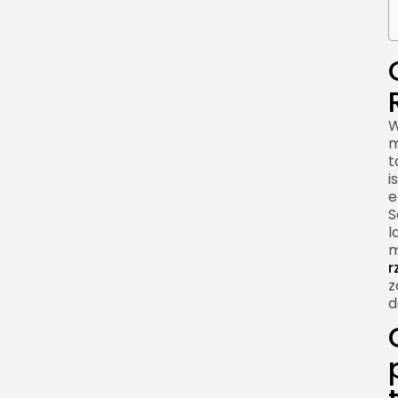
W
m
t
i
e
S
l
m
r
z
d