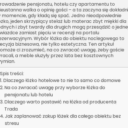
rowadzenie pensjonatu, hotelu czy apartamentu to
ieustanna walka o opinię gości – a ta zaczyna się dokładn
 momencie, gdy kładą się spać. Jedno nieodpowiednie
óżko, jeden skrzypiący stelaż lub materac zbyt miękki dla
ednych i zbyt twardy dla drugich mogą przesądzić o jedne
wiazdce zamiast pięciu w recenzji na portalu
ezerwacyjnym. Wybór łóżka do obiektu noclegowego to
ecyzja biznesowa, nie tylko estetyczna. Ten artykuł
omoże ci zrozumieć, na co zwracać uwagę, żeby goście
racali, a meble służyły przez lata bez kosztownych
ymian.
Spis treści:
Dlaczego łóżko hotelowe to nie to samo co domowe
Na co zwracać uwagę przy wyborze łóżka do
pensjonatu lub hotelu
Dlaczego warto postawić na łóżka od producenta
Trada
Jak zaplanować zakup łóżek dla całego obiektu bez
stresu