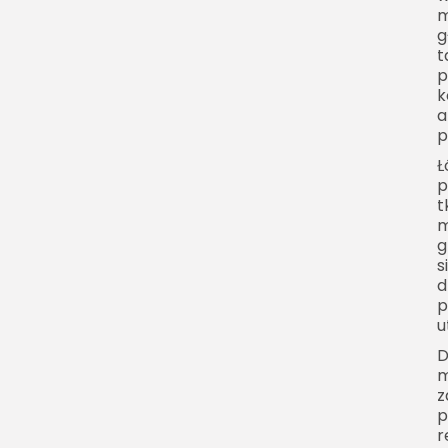
m
g
t
p
k
a
p
Ł
p
t
m
g
s
d
p
u
D
m
z
p
r