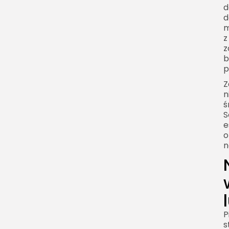
d
d
m
z
z
b
p
Z
n
ś
S
e
o
n
P
s