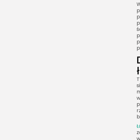
W
p
p
p
ś
p
p
p
T
s
m
w
p
r
b
Ł
z
w