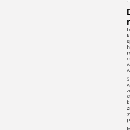
Ł
k
s
h
r
c
w
w
S
w
z
s
k
z
s
p
M