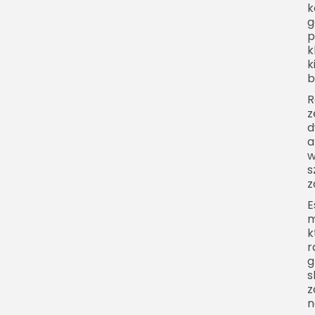
k
g
p
k
k
b
R
z
d
a
w
s
z
E
m
k
r
g
s
z
n