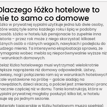
Dlaczego łóżko hotelowe to
nie to samo co domowe
óżko w prywatnej sypialni użytkuje jedna lub dwie osoby,
tóre ważą tyle samo każdego roku i śpią w podobny
posób. Łóżko w hotelu lub pensjonacie to zupełnie inna
istoria – przez rok może z niego skorzystać kilkaset
óżnych osób o różnych wagach, nawykach i podejściu do
udzego mienia. Ta intensywna eksploatacja sprawia, że
ymagania wobec mebla są nieporównywalnie wyższe niż
 warunkach domowych.
telaż łóżka hotelowego musi wytrzymać wielokrotnie
iększe naprężenia niż domowy odpowiednik. Listwy,
awiasy, nogi i połączenia ram są w warunkach hotelowyc
tale wystawione na próbę – goście siadają na
rawędziach, dzieci skaczą, a pościel jest zmieniana i pran
nacznie częściej niż w domu. Tania konstrukcja, która w
ypialni prywatnej mogłaby posłużyć kilka lat, w hotelu
suje się po jednym sezonie.
ateriały tapicerskie w łóżku hotelowym muszą spełniać