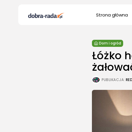
Search
Strona główna
for:
Dom i ogród
Łóżko h
żałowa
PUBLIKACJA:
RE