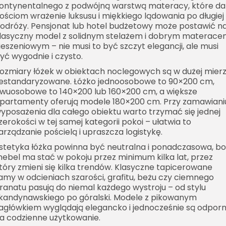
ontynentalnego z podwójną warstwą materacy, które da
ościom wrażenie luksusu i miękkiego lądowania po długiej
odróży. Pensjonat lub hotel budżetowy może postawić n
lasyczny model z solidnym stelażem i dobrym materac
ieszeniowym – nie musi to być szczyt elegancji, ale musi
yć wygodnie i czysto.
ozmiary łóżek w obiektach noclegowych są w dużej mier
estandaryzowane. Łóżko jednoosobowe to 90×200 cm,
wuosobowe to 140×200 lub 160×200 cm, a większe
partamenty oferują modele 180×200 cm. Przy zamawiani
yposażenia dla całego obiektu warto trzymać się jednej
zerokości w tej samej kategorii pokoi – ułatwia to
arządzanie pościelą i upraszcza logistykę.
stetyka łóżka powinna być neutralna i ponadczasowa, bo
ebel ma stać w pokoju przez minimum kilka lat, przez
tóry zmieni się kilka trendów. Klasyczne tapicerowane
amy w odcieniach szarości, grafitu, beżu czy ciemnego
ranatu pasują do niemal każdego wystroju – od stylu
kandynawskiego po góralski. Modele z pikowanym
agłówkiem wyglądają elegancko i jednocześnie są odpor
a codzienne użytkowanie.