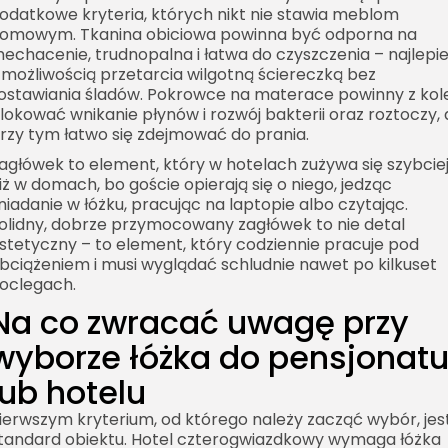
odatkowe kryteria, których nikt nie stawia meblom
omowym. Tkanina obiciowa powinna być odporna na
echacenie, trudnopalna i łatwa do czyszczenia – najlepie
 możliwością przetarcia wilgotną ściereczką bez
ostawiania śladów. Pokrowce na materace powinny z kole
lokować wnikanie płynów i rozwój bakterii oraz roztoczy, 
rzy tym łatwo się zdejmować do prania.
agłówek to element, który w hotelach zużywa się szybcie
iż w domach, bo goście opierają się o niego, jedząc
niadanie w łóżku, pracując na laptopie albo czytając.
olidny, dobrze przymocowany zagłówek to nie detal
stetyczny – to element, który codziennie pracuje pod
bciążeniem i musi wyglądać schludnie nawet po kilkuset
oclegach.
Na co zwracać uwagę przy
wyborze łóżka do pensjonat
lub hotelu
ierwszym kryterium, od którego należy zacząć wybór, jes
tandard obiektu. Hotel czterogwiazdkowy wymaga łóżka