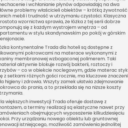
echacenie i wchłanianie płynów odpowiadają na dwa
łówne problemy właścicieli obiektów – krótką żywotność
anich mebli i trudność w utrzymaniu czystości. Klasyczna
rostota wzornictwa sprawia, że łóżka z tej serii dobrze
omponują się z każdym wystrojem wnętrza – od
partamentu w stylu skandynawskim po pokój w górskim
ensjonacie.
óżka kontynentalne Trada dla hoteli są dostępne z
ikowanymi pokrowcami na materace wykonanymi z
kaniny membranowej wzbogaconej polimerem. Taki
ateriał aktywnie blokuje rozwój bakterii, roztoczy i
rzybów – co w obiekcie noclegowym, gdzie materac sty
ię z setkami różnych gości rocznie, ma kluczowe znaczen
la higieny i zdrowia. Wszyty zamek ułatwia zdejmowanie
okrowca do prania, a to przekłada się na niższe koszty
trzymania.
la większych inwestycji Trada oferuje dostawę z
ontażem, a terminy realizacji są elastyczne nawet przy
amówieniach obejmujących wyposażenie kilkudziesięciu
okoi. Przy urządzaniu nowego obiektu lub gruntownej
enowacji istniejącego, możliwość zamówienia jednolitej