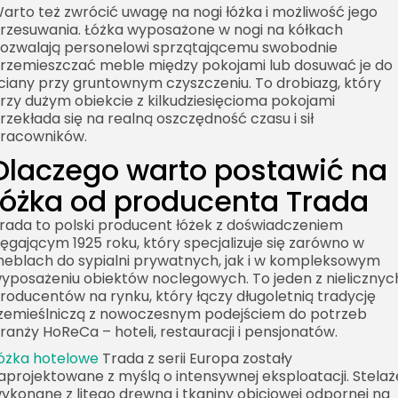
arto też zwrócić uwagę na nogi łóżka i możliwość jego
rzesuwania. Łóżka wyposażone w nogi na kółkach
ozwalają personelowi sprzątającemu swobodnie
rzemieszczać meble między pokojami lub dosuwać je do
ciany przy gruntownym czyszczeniu. To drobiazg, który
rzy dużym obiekcie z kilkudziesięcioma pokojami
rzekłada się na realną oszczędność czasu i sił
racowników.
Dlaczego warto postawić na
łóżka od producenta Trada
rada to polski producent łóżek z doświadczeniem
ięgającym 1925 roku, który specjalizuje się zarówno w
eblach do sypialni prywatnych, jak i w kompleksowym
yposażeniu obiektów noclegowych. To jeden z nielicznyc
roducentów na rynku, który łączy długoletnią tradycję
zemieślniczą z nowoczesnym podejściem do potrzeb
ranży HoReCa – hoteli, restauracji i pensjonatów.
óżka hotelowe
Trada z serii Europa zostały
aprojektowane z myślą o intensywnej eksploatacji. Stelaż
ykonane z litego drewna i tkaniny obiciowej odpornej na