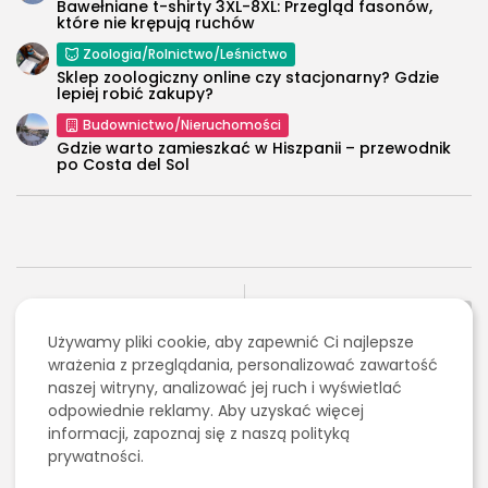
Bawełniane t-shirty 3XL-8XL: Przegląd fasonów,
które nie krępują ruchów
Zoologia/Rolnictwo/Leśnictwo
Sklep zoologiczny online czy stacjonarny? Gdzie
lepiej robić zakupy?
Budownictwo/Nieruchomości
Gdzie warto zamieszkać w Hiszpanii – przewodnik
po Costa del Sol
NASTĘPNY ARTYKUŁ
POPRZEDNI ARTYKUŁ
Analiza umów
Używamy pliki cookie, aby zapewnić Ci najlepsze
Czyszczenie odpływów
kredytowych pod kątem
– skuteczne sposoby na
wrażenia z przeglądania, personalizować zawartość
wskaźnika WIBOR w
drożne rury w...
naszej witryny, analizować jej ruch i wyświetlać
Poznaniu
odpowiednie reklamy. Aby uzyskać więcej
Uncategorized
Finanse
informacji, zapoznaj się z naszą polityką
prywatności.