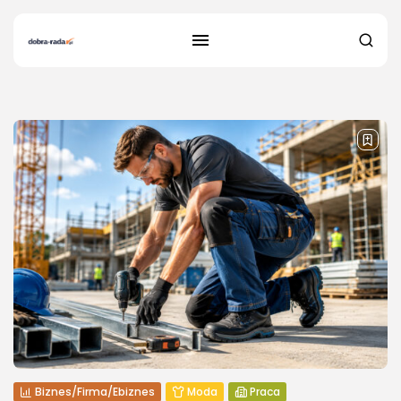
1 results found
Biznes/Firma/Ebiznes
Moda
Praca