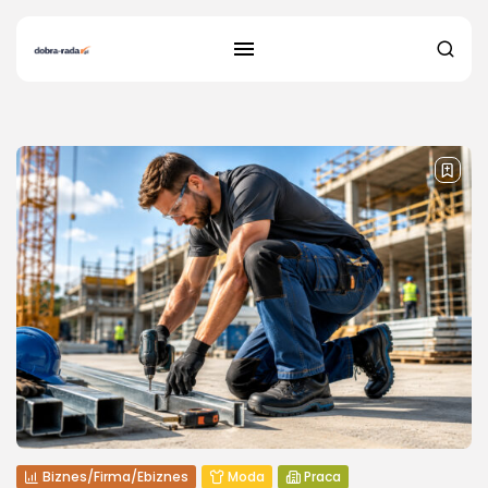
1 results found
Biznes/Firma/Ebiznes
Moda
Praca