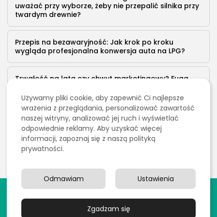
uważać przy wyborze, żeby nie przepalić silnika przy
twardym drewnie?
Przepis na bezawaryjność: Jak krok po kroku
wygląda profesjonalna konwersja auta na LPG?
Trwałość na lata czy chwyt marketingowy? Fuga
epoksydowa w nowoczesnym wykończeniu wnętrz
Używamy pliki cookie, aby zapewnić Ci najlepsze
wrażenia z przeglądania, personalizować zawartość
Pozwolenie na budowę domu – jakie dokumenty są
naszej witryny, analizować jej ruch i wyświetlać
potrzebne i jak długo trwa procedura?
odpowiednie reklamy. Aby uzyskać więcej
informacji, zapoznaj się z naszą polityką
prywatności.
Odmawiam
Ustawienia
2026 Wszelkie prawa zastrzeżone. Treści publikowane
w serwisie są chronione prawem autorskim.
Zgadzam się
Polityka prywatności
Blog
Kontakt