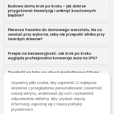
podstawowe funkcje i charakterystyka: Co to są zawory?
Budowa domu krok po kroku – jak dobrze
Zawory to elementy konstrukcyjne silnika, które kontrolują
przygotować inwestycję i uniknąć kosztownych
przepływ...
błędów?
PUBLIKACJA:
KATARZYNA MIELECKA
22 PAŹDZIERNIKA, 2023
Pierwsza frezarka do domowego warsztatu. Na co
uważać przy wyborze, żeby nie przepalić silnika przy
twardym drewnie?
Przepis na bezawaryjność: Jak krok po kroku
wygląda profesjonalna konwersja auta na LPG?
Trwałość na lata czy chwyt marketingowy? Fuga
epoksydowa w nowoczesnym wykończeniu wnętrz
Używamy pliki cookie, aby zapewnić Ci najlepsze
wrażenia z przeglądania, personalizować zawartość
Pozwolenie na budowę domu – jakie dokumenty są
naszej witryny, analizować jej ruch i wyświetlać
potrzebne i jak długo trwa procedura?
odpowiednie reklamy. Aby uzyskać więcej
informacji, zapoznaj się z naszą polityką
prywatności.