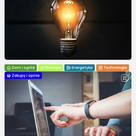
Dom i ogród
Ekologia
Energetyka
Technologia
Zakupy i opinie
Tradycyjne żarówki żarnikowe: Dlaczego
odchodzą do przeszłości?
Tradycyjne żarówki żarnikowe: Dlaczego odchodzą do
przeszłości? Tradycyjne żarówki żarnikowe, znane również
jako żarówki wolframowe, przez wiele lat były standardem w
większości gospodarstw domowych na całym świecie.
Wytwarzają one światło...
PUBLIKACJA:
REDAKCJA
22 PAŹDZIERNIKA, 2023