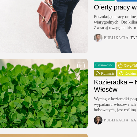
Uroda
Oferty pracy w
Zakupy i opinie
Poszukując pracy online,
Zdrowie
wiarygodnych. Oto kilka
Zwracaj uwagę na histori
PUBLIKACJA:
TA
Ciekawostki
Diety/Od
Kulinaria
Rodzina,
Kozieradka – 
Włosów
Wyciąg z kozieradki pos
wypadaniu włosów i ich 
bobowatych, jest rośliną
PUBLIKACJA:
KA