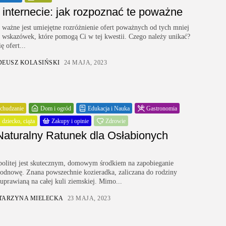
 internecie: jak rozpoznać te poważne
 ważne jest umiejętne rozróżnienie ofert poważnych od tych mniej
 wskazówek, które pomogą Ci w tej kwestii. Czego należy unikać?
ę ofert...
DEUSZ KOLASIŃSKI
24 MAJA, 2023
chudzanie
Dom i ogród
Edukacja i Nauka
Gastronomia
 dziecko, ciąża
Zakupy i opinie
Zdrowie
Naturalny Ratunek dla Osłabionych
politej jest skutecznym, domowym środkiem na zapobieganie
odnowę. Znana powszechnie kozieradka, zaliczana do rodziny
 uprawianą na całej kuli ziemskiej. Mimo...
TARZYNA MIELECKA
23 MAJA, 2023