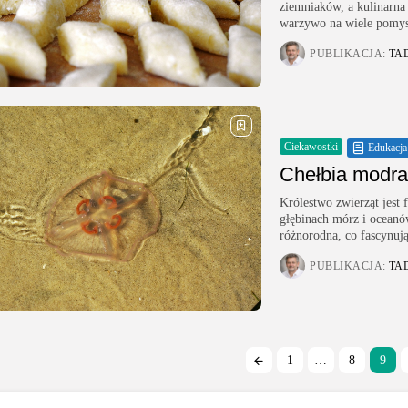
ziemniaków, a kulinarna
warzywo na wiele pomys
PUBLIKACJA:
TA
Ciekawostki
Edukacja
Chełbia modra
Królestwo zwierząt jest f
głębinach mórz i oceanów
różnorodna, co fascynują
PUBLIKACJA:
TA
1
…
8
9