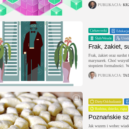
PUBLIKACJA:
KR
Ciekawostki
Edukacja
Ślub/Wesele
Urod
Frak, żakiet, 
Frak, żakiet oraz surdut
marynarek. Choć wszystki
stopniem formalności. W
PUBLIKACJA:
TA
Diety/Odchudzanie
Rodzina, dziecko, ciąża
Poznańskie sza
Jak wszem i wobec wiad