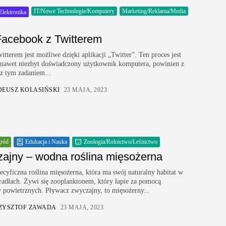
IT/Nowe Technologie/Komputery
Marketing/Reklama/Media
Elektronika
Facebook z Twitterem
tterem jest możliwe dzięki aplikacji „Twitter”. Ten proces jest
y, nawet niezbyt doświadczony użytkownik komputera, powinien z
 z tym zadaniem...
DEUSZ KOLASIŃSKI
23 MAJA, 2023
gród
Edukacja i Nauka
Zoologia/Rolnictwo/Leśnictwo
ajny – wodna roślina mięsożerna
cyficzna roślina mięsożerna, która ma swój naturalny habitat w
kradłach. Żywi się zooplanktonem, który łapie za pomocą
 powietrznych. Pływacz zwyczajny, to mięsożerny...
ZYSZTOF ZAWADA
23 MAJA, 2023