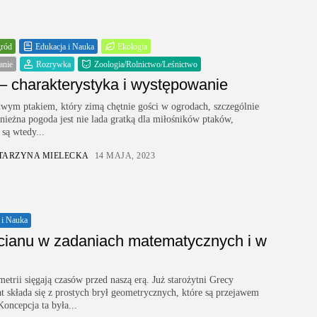
gród
Edukacja i Nauka
Ekologia
anie
Rozrywka
Zoologia/Rolnictwo/Leśnictwo
– charakterystyka i występowanie
liwym ptakiem, który zimą chętnie gości w ogrodach, szczególnie
śnieżna pogoda jest nie lada gratką dla miłośników ptaków,
są wtedy...
TARZYNA MIELECKA
14 MAJA, 2023
 i Nauka
cianu w zadaniach matematycznych i w
metrii sięgają czasów przed naszą erą. Już starożytni Grecy
at składa się z prostych brył geometrycznych, które są przejawem
oncepcja ta była...