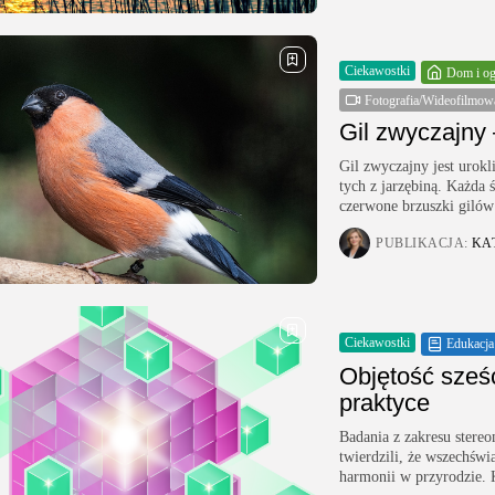
Ciekawostki
Dom i o
Fotografia/Wideofilmow
Gil zwyczajny 
Gil zwyczajny jest urok
tych z jarzębiną. Każda 
czerwone brzuszki gilów 
PUBLIKACJA:
KA
Ciekawostki
Edukacja
Objętość sześ
praktyce
Badania z zakresu stereo
twierdzili, że wszechświ
harmonii w przyrodzie. K