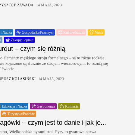
ZYSZTOF ZAWADA
14 MAJA, 2023
 i Nauka
Gospodarka/Przemysł
Kultura/Sztuka
Moda
a
Zakupy i opinie
surdut – czym się różnią
 to elementy męskiego stroju formalnego – są to różne rodzaje
e kojarzone są słusznie ze strojem wieczorowym, to różnią się
 świecie...
DEUSZ KOLASIŃSKI
14 MAJA, 2023
Edukacja i Nauka
Gastronomia
Kulinaria
Turystyka/Podróże
gówki – czym jest to danie i jak je...
omo, Wielkopolska pyrami stoi. Pyry to gwarowa nazwa