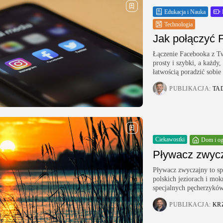
Edukacja i Nauka
Technologia
Jak połączyć 
Łączenie Facebooka z Twi
prosty i szybki, a każd
łatwością poradzić sobie
PUBLIKACJA:
TA
Ciekawostki
Dom i o
Pływacz zwycz
Pływacz zwyczajny to spe
polskich jeziorach i mo
specjalnych pęcherzyków
PUBLIKACJA:
KR