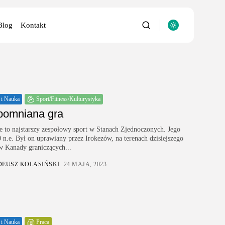
Blog
Kontakt
 i Nauka
Sport/Fitness/Kulturystyka
pomniana gra
utery
se to najstarszy zespołowy sport w Stanach Zjednoczonych. Jego
 n.e. Był on uprawiany przez Irokezów, na terenach dzisiejszego
w Kanady graniczących...
DEUSZ KOLASIŃSKI
24 MAJA, 2023
 i Nauka
Praca