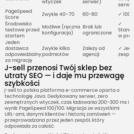
wtyczek
serwer)
serwe
PageSpeed
Zwykle 40–70
60–80
✓ 100/
Score
Środowisko
✓
Możliwe (ręczna
Brak lub
testowe przed
Stand
konfiguracja)
ograniczone
startem
w proc
Jeden
dostawca
Zwykle kilka
Zależy od
✓ Jed
odpowiedzialny
podmiotów
agencji
zespół
za migrację
J-sell przenosi Twój sklep bez
utraty SEO — i daje mu przewagę
szybkości
j-sell to polska platforma e-commerce oparta o
technologię Java. Dedykowany serwer, zero
zewnętrznych wtyczek, czas ładowania 200–300 ms i
wynik PageSpeed 100/100. Migracja ze wszystkimi
URL-ami, danymi klientów i historią zamówień —
przeprowadzana przez jeden zespół, który
odpowiada za całość.