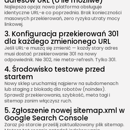
adresów URL (o ile możliwe)
Najlepsza opcja: nowa platforma obsługuje
identyczne URL-e co poprzednia. Brak konieczności
masowych przekierowań, zero ryzyka utraty mocy
linkowej.
3. Konfiguracja przekierowań 301
dla każdego zmienionego URL
Jeśli URL-e muszą się zmienić — każdy stary adres
musi dostać przekierowanie 301 na nowy
odpowiednik. Nie 302, nie meta-refresh. Tylko 301.
4. Środowisko testowe przed
startem
Nowy sklep uruchamiaj najpierw na subdomenach
lub staging z blokadą dla robotów (noindex).
Sprawdź przekierowania, szybkość, meta tagi i
sitemap zanim włączysz ruch.
5. Zgłoszenie nowej sitemap.xml w
Google Search Console
Zaraz po starcie prześlij zaktualizowany plik sitemap.