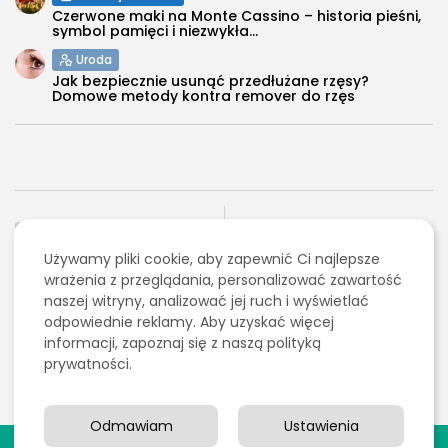
Czerwone maki na Monte Cassino – historia pieśni,
symbol pamięci i niezwykła...
Uroda
Jak bezpiecznie usunąć przedłużane rzęsy?
Domowe metody kontra remover do rzęs
POPRZEDNI ARTYKUŁ
NASTĘPNY ARTYKUŁ
Wsparcie prawne przy
Używamy pliki cookie, aby zapewnić Ci najlepsze
Czym gasić drewno?
negocjacjach umów
Sprawdzone sposoby
wrażenia z przeglądania, personalizować zawartość
najmu nieruchomości w
na opanowanie ognia
naszej witryny, analizować jej ruch i wyświetlać
Poznaniu
odpowiednie reklamy. Aby uzyskać więcej
Dom i ogród
Budownictwo/Nieruchomości
informacji, zapoznaj się z naszą polityką
prywatności.
Odmawiam
Ustawienia