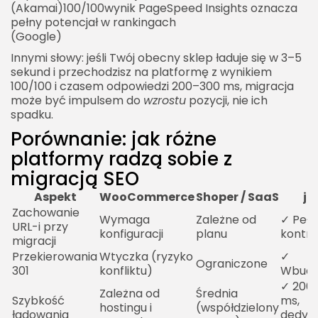
(Akamai)100/100wynik PageSpeed Insights oznacza
pełny potencjał w rankingach
(Google)
Innymi słowy: jeśli Twój obecny sklep ładuje się w 3–5
sekund i przechodzisz na platformę z wynikiem
100/100 i czasem odpowiedzi 200–300 ms, migracja
może być impulsem do
wzrostu
pozycji, nie ich
spadku.
Porównanie: jak różne
platformy radzą sobie z
migracją SEO
Aspekt
WooCommerce
Shoper / SaaS
j-s
Zachowanie
Wymaga
Zależne od
✓ Pełn
URL-i przy
konfiguracji
planu
kontro
migracji
Przekierowania
Wtyczka (ryzyko
✓
Ograniczone
301
konfliktu)
Wbud
✓ 200
Zależna od
Średnia
Szybkość
ms,
hostingu i
(współdzielony
ładowania
dedyk