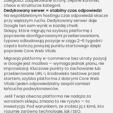
zaległości: zduplikowane strony, błędne kanoniki,
chaos w strukturze kategorii.
Dedykowany serwer = stabilny czas odpowiedzi
Na współdzielonym hostingu czas odpowiedzi skacze
przy większym ruchu. Dedykowany serwer daje
Google ten sam wynik w każdej chwili.
Sklepy, które migrują na szybszą platformę z
poprawnie skonfigurowanymi przekierowaniami,
typowo odbudowują pozycje w ciągu 2–6 tygodni i
często kończą powyżej punktu startowego dzięki
poprawie Core Web Vitals.
Migracja platformy e-commerce bez utraty pozycji
w Google jest możliwa — wymaga jednak planu, nie
improwizacji. Kluczowe punkty to zachowanie lub
przekierowanie URL-i, środowisko testowe przed
startem, szybka platforma z dobrymi Core Web
Vitals i jeden odpowiedzialny zespół zamiast
łańcucha podwykonawców.
Jeśli Twoja obecna platforma nie nadąża za
wzrostem sklepu, zmiana to nie ryzyko — to
inwestycja. Pod warunkiem, że zrobisz ją z kimś, kto
rozumie zarówno technologię, jak i SEO.