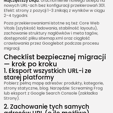
Najczęstszy błąd:
Uruchomienie nowego sklepu na
nowych URL-ach bez konfiguracji przekierowań 301.
Efekt: strony z pozycji 1–3 znikają z wyników w ciągu
2–4 tygodni.
Poza przekierowaniami istotne są też: Core Web
Vitals (szybkość ładowania, stabilność layoutu),
zachowanie struktury nagłówków i meta tagów,
dostępność pliku sitemap.xml oraz ciągłość
crawlowania przez Googlebot podczas procesu
migracji.
Checklist bezpiecznej migracji
— krok po kroku
1. Eksport wszystkich URL-i ze
starej platformy
Pobierz pełną mapę adresów: produkty, kategorie,
strony statyczne, blog. Narzędzie: Screaming Frog
lub eksport z Google Search Console (zakładka
Strony).
2. Zachowanie tych samych