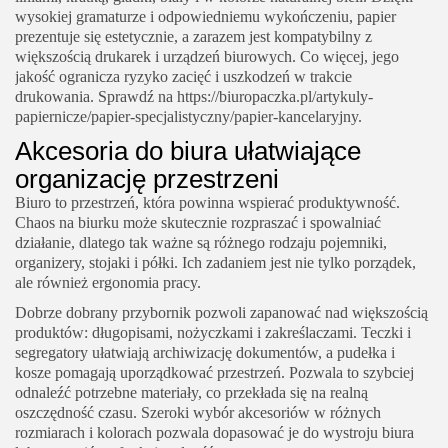
wysokiej gramaturze i odpowiedniemu wykończeniu, papier
prezentuje się estetycznie, a zarazem jest kompatybilny z
większością drukarek i urządzeń biurowych. Co więcej, jego
jakość ogranicza ryzyko zacięć i uszkodzeń w trakcie
drukowania. Sprawdź na
https://biuropaczka.pl/artykuly-
papiernicze/papier-specjalistyczny/papier-kancelaryjny
.
Akcesoria do biura ułatwiające
organizację przestrzeni
Biuro to przestrzeń, która powinna wspierać produktywność.
Chaos na biurku może skutecznie rozpraszać i spowalniać
działanie, dlatego tak ważne są różnego rodzaju pojemniki,
organizery, stojaki i półki. Ich zadaniem jest nie tylko porządek,
ale również ergonomia pracy.
Dobrze dobrany przybornik pozwoli zapanować nad większością
produktów: długopisami, nożyczkami i zakreślaczami. Teczki i
segregatory ułatwiają archiwizację dokumentów, a pudełka i
kosze pomagają uporządkować przestrzeń. Pozwala to szybciej
odnaleźć potrzebne materiały, co przekłada się na realną
oszczędność czasu. Szeroki wybór akcesoriów w różnych
rozmiarach i kolorach pozwala dopasować je do wystroju biura