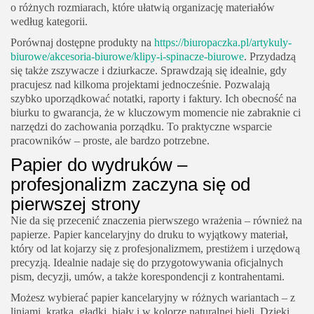
o różnych rozmiarach, które ułatwią organizację materiałów
według kategorii.
Porównaj dostępne produkty na
https://biuropaczka.pl/artykuly-
biurowe/akcesoria-biurowe/klipy-i-spinacze-biurowe
. Przydadzą
się także zszywacze i dziurkacze. Sprawdzają się idealnie, gdy
pracujesz nad kilkoma projektami jednocześnie. Pozwalają
szybko uporządkować notatki, raporty i faktury. Ich obecność na
biurku to gwarancja, że w kluczowym momencie nie zabraknie ci
narzędzi do zachowania porządku. To praktyczne wsparcie
pracowników – proste, ale bardzo potrzebne.
Papier do wydruków –
profesjonalizm zaczyna się od
pierwszej strony
Nie da się przecenić znaczenia pierwszego wrażenia – również na
papierze. Papier kancelaryjny do druku to wyjątkowy materiał,
który od lat kojarzy się z profesjonalizmem, prestiżem i urzędową
precyzją. Idealnie nadaje się do przygotowywania oficjalnych
pism, decyzji, umów, a także korespondencji z kontrahentami.
Możesz wybierać papier kancelaryjny w różnych wariantach – z
liniami, kratką, gładki, biały i w kolorze naturalnej bieli. Dzięki