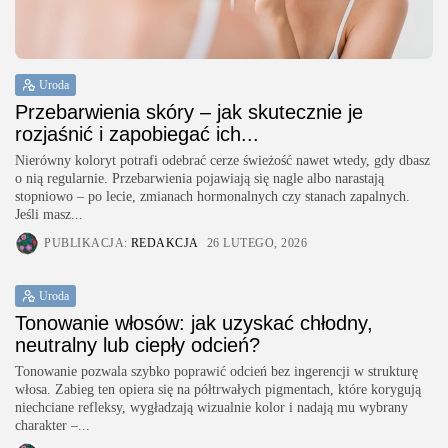
Uroda
Przebarwienia skóry – jak skutecznie je
rozjaśnić i zapobiegać ich...
Nierówny koloryt potrafi odebrać cerze świeżość nawet wtedy, gdy dbasz
o nią regularnie. Przebarwienia pojawiają się nagle albo narastają
stopniowo – po lecie, zmianach hormonalnych czy stanach zapalnych.
Jeśli masz...
PUBLIKACJA:
REDAKCJA
26 LUTEGO, 2026
Uroda
Tonowanie włosów: jak uzyskać chłodny,
neutralny lub ciepły odcień?
Tonowanie pozwala szybko poprawić odcień bez ingerencji w strukturę
włosa. Zabieg ten opiera się na półtrwałych pigmentach, które korygują
niechciane refleksy, wygładzają wizualnie kolor i nadają mu wybrany
charakter –...