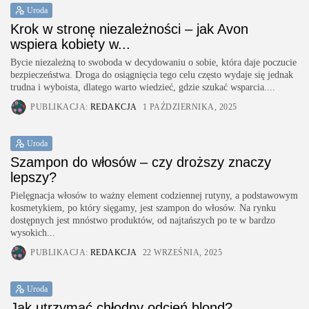
Uroda
Krok w stronę niezależności – jak Avon
wspiera kobiety w...
Bycie niezależną to swoboda w decydowaniu o sobie, która daje poczucie
bezpieczeństwa. Droga do osiągnięcia tego celu często wydaje się jednak
trudna i wyboista, dlatego warto wiedzieć, gdzie szukać wsparcia....
PUBLIKACJA:
REDAKCJA
1 PAŹDZIERNIKA, 2025
Uroda
Szampon do włosów – czy droższy znaczy
lepszy?
Pielęgnacja włosów to ważny element codziennej rutyny, a podstawowym
kosmetykiem, po który sięgamy, jest szampon do włosów. Na rynku
dostępnych jest mnóstwo produktów, od najtańszych po te w bardzo
wysokich...
PUBLIKACJA:
REDAKCJA
22 WRZEŚNIA, 2025
Uroda
Jak utrzymać chłodny odcień blond?