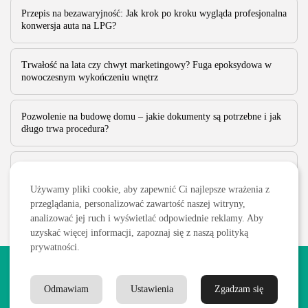
Przepis na bezawaryjność: Jak krok po kroku wygląda profesjonalna
konwersja auta na LPG?
Trwałość na lata czy chwyt marketingowy? Fuga epoksydowa w
nowoczesnym wykończeniu wnętrz
Pozwolenie na budowę domu – jakie dokumenty są potrzebne i jak
długo trwa procedura?
Jak parzyć lepszą kawę w domu?
Używamy pliki cookie, aby zapewnić Ci najlepsze wrażenia z
przeglądania, personalizować zawartość naszej witryny,
analizować jej ruch i wyświetlać odpowiednie reklamy. Aby
uzyskać więcej informacji, zapoznaj się z naszą polityką
prywatności.
2026 Wszelkie prawa zastrzeżone. Treści publikowane w serwisie
są chronione prawem autorskim.
Odmawiam
Ustawienia
Zgadzam się
Polityka prywatności
Blog
Kontakt