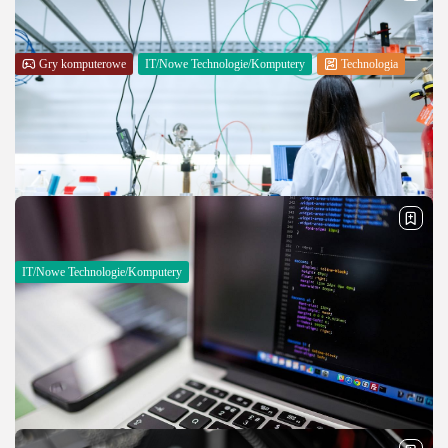
Gry komputerowe
IT/Nowe Technologie/Komputery
Technologia
Kasowanie plików prefetch – kiedy i po co?
Istota prefetchingu Jest to technika używana w informatyce w celu
usprawniania procesu ładowania się programów i wszelkiego rodzaju
aplikacji. Polega ona na wcześniejszym załadowaniu danych z pamięci
podręcznej lub z dysku twardego...
PUBLIKACJA:
KATARZYNA MIELECKA
11 STYCZNIA, 2026
IT/Nowe Technologie/Komputery
Precyzja w laboratorium – jak wybrać idealną
pipetę?
W świecie badań laboratoryjnych precyzja i powtarzalność to fundament
każdej analizy. Jednym z najważniejszych narzędzi, które gwarantuje
dokładność pracy, jest pipeta automatyczna. To niezastąpione urządzenie
umożliwia precyzyjne odmierzanie i przenoszenie...
PUBLIKACJA:
REDAKCJA
9 PAŹDZIERNIKA, 2025