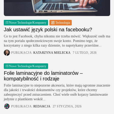
IT/Nowe Technologie/Komputery
Technologia
Jak ustawić język polski na facebooku?
Co to jest Facebook, chyba nikomu nie trzeba mówić. Większość osób ma
na tym portalu społecznościowym swoje konto. Pomimo tego, że
korzystamy z niego kilka razy dziennie, to napotykamy przeróżne...
PUBLIKACJA:
KATARZYNA MIELECKA
7 LUTEGO, 2026
IT/Nowe Technologie/Komputery
Folie laminacyjne do laminatorów –
kompatybilność i rodzaje
Folie laminacyjne to niepozorne akcesoria, które mają ogromne znaczenie
dla jakości i trwałości dokumentów czy projektów, które chcemy
zabezpieczyć przed zniszczeniem. Choć wiele osób kojarzy laminowanie
jedynie z plastikiem wokół...
PUBLIKACJA:
REDAKCJA
27 STYCZNIA, 2026