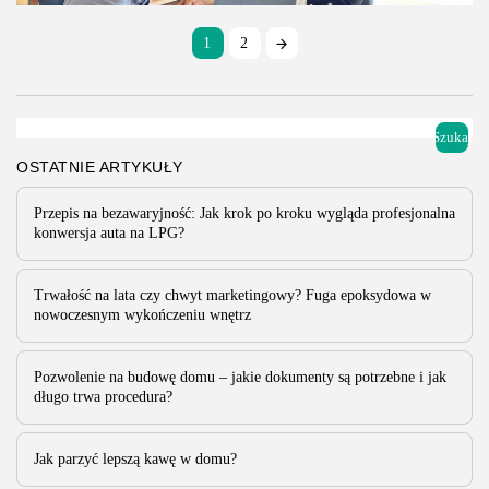
są standardowo wykorzystywane na drogach publicznych. Szczegółowe
informacje na temat miejsc, w których stosuje się znaki informacyjne, są
1
2
wskazane w...
PUBLIKACJA:
REDAKCJA
30 PAŹDZIERNIKA, 2024
Prawo
Szukaj
To już pewne! Sprawdź, od kiedy będzie
OSTATNIE ARTYKUŁY
obowiązywał system kaucyjny...
Przepis na bezawaryjność: Jak krok po kroku wygląda profesjonalna
Już niedługo w Polsce zacznie obowiązywać system kaucyjny, który ma
konwersja auta na LPG?
na celu zredukowanie ilości odpadów i promowanie recyklingu opakowań
po napojach. Jest to istotny krok w kierunku ochrony środowiska i...
PUBLIKACJA:
REDAKCJA
30 WRZEŚNIA, 2024
Trwałość na lata czy chwyt marketingowy? Fuga epoksydowa w
nowoczesnym wykończeniu wnętrz
Pozwolenie na budowę domu – jakie dokumenty są potrzebne i jak
długo trwa procedura?
Jak parzyć lepszą kawę w domu?