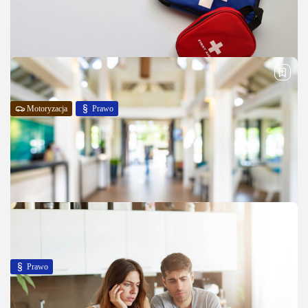
Motoryzacja
Prawo
Czy trzeba mieć apteczkę w aucie? Co mówi
prawo?
Wielu kierowców zastanawia się, czy posiadanie apteczki w samochodzie
wymagane jest przepisami prawa drogowego. Odpowiedź na to pytanie
nie jest jednoznaczna i zależy od rodzaju pojazdu oraz jego
przeznaczenia. W którym...
PUBLIKACJA:
REDAKCJA
27 MAJA, 2025
Prawo
Odebrałeś lokal i stwierdziłeś usterki? Co
robić?