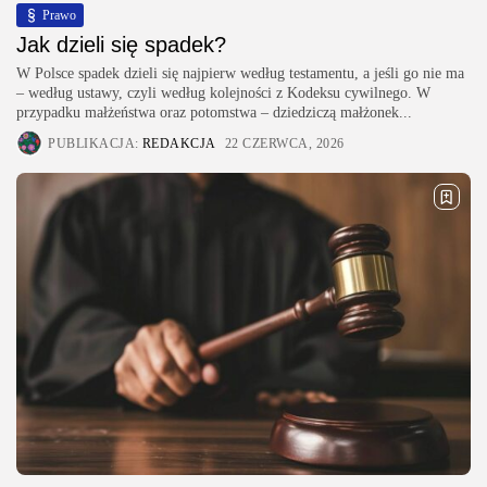
Prawo
​Jak dzieli się spadek?
W Polsce spadek dzieli się najpierw według testamentu, a jeśli go nie ma
– według ustawy, czyli według kolejności z Kodeksu cywilnego. W
przypadku małżeństwa oraz potomstwa – dziedziczą małżonek...
PUBLIKACJA:
REDAKCJA
22 CZERWCA, 2026