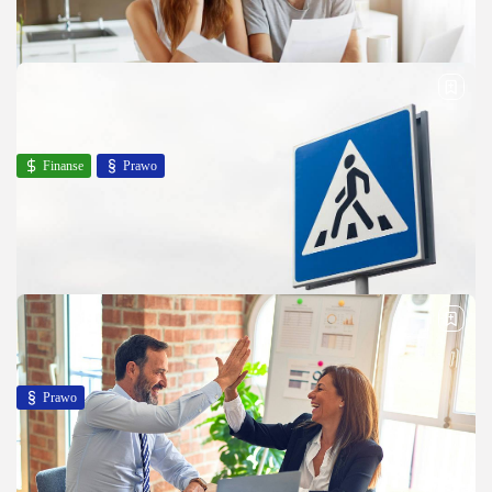
Odbiór lokalu z rąk dewelopera to radosny i zarazem stresujący moment.
Często, kupując mieszkanie deweloperskie, kupujemy przysłowiową
„dziurę w ziemi‘. Oddając do użytku mieszkanie, deweloper powinien
zdać je w stanie...
PUBLIKACJA:
REDAKCJA
26 MARCA, 2025
Finanse
Prawo
Na co uważać w umowie kredytowej? Te błędy
mogą okazać...
Planujesz zaciągnąć kredyt na remont mieszkania, zakup samochodu czy
wczasy? Oszacowanie swoich możliwości finansowych i dokładne
zapoznanie się z treścią umowy kredytowej to zupełne podstawy. Jeżeli
chcesz mieć pewność, że...
PUBLIKACJA:
REDAKCJA
23 LISTOPADA, 2024
Prawo
W jakich miejscach stosuje się znaki
informacyjne?
Znaki informacyjne to jedna z kilku kategorii znaków drogowych, które