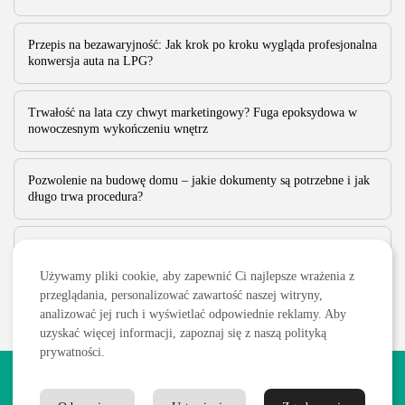
funkcjonalność i praktyczność takiego rozwiązania w codziennym
użytkowaniu. Przy wyborze warto korzystać...
Przepis na bezawaryjność: Jak krok po kroku wygląda profesjonalna
PUBLIKACJA:
REDAKCJA
30 PAŹDZIERNIKA, 2025
konwersja auta na LPG?
Trwałość na lata czy chwyt marketingowy? Fuga epoksydowa w
nowoczesnym wykończeniu wnętrz
Pozwolenie na budowę domu – jakie dokumenty są potrzebne i jak
długo trwa procedura?
Jak parzyć lepszą kawę w domu?
Używamy pliki cookie, aby zapewnić Ci najlepsze wrażenia z
przeglądania, personalizować zawartość naszej witryny,
analizować jej ruch i wyświetlać odpowiednie reklamy. Aby
uzyskać więcej informacji, zapoznaj się z naszą polityką
prywatności.
2026 Wszelkie prawa zastrzeżone. Treści publikowane w serwisie
są chronione prawem autorskim.