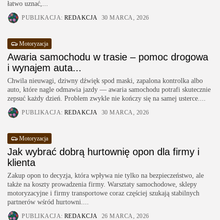
łatwo uznać,...
PUBLIKACJA:
REDAKCJA
30 MARCA, 2026
Motoryzacja
Awaria samochodu w trasie – pomoc drogowa
i wynajem auta...
Chwila nieuwagi, dziwny dźwięk spod maski, zapalona kontrolka albo
auto, które nagle odmawia jazdy — awaria samochodu potrafi skutecznie
zepsuć każdy dzień. Problem zwykle nie kończy się na samej usterce....
PUBLIKACJA:
REDAKCJA
30 MARCA, 2026
Motoryzacja
Jak wybrać dobrą hurtownię opon dla firmy i
klienta
Zakup opon to decyzja, która wpływa nie tylko na bezpieczeństwo, ale
także na koszty prowadzenia firmy. Warsztaty samochodowe, sklepy
motoryzacyjne i firmy transportowe coraz częściej szukają stabilnych
partnerów wśród hurtowni....
PUBLIKACJA:
REDAKCJA
26 MARCA, 2026