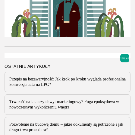
Szukaj
Dom i ogród
Muzyka
Rodzina, dziecko, ciąża
Ślub/Wesele
OSTATNIE ARTYKUŁY
Zakupy i opinie
Przepis na bezawaryjność: Jak krok po kroku wygląda profesjonalna
Twórcze Zabawy Świąteczne: Animacja Świąt
konwersja auta na LPG?
Bożego Narodzenia
Twórcze zabawy świąteczne mogą wprawić nas w radosny nastrój
Ciekawostki
Edukacja i Nauka
Gospodarka/Przemysł
oczekiwania na narodziny Jezusa. To alternatywa dla siedzenia przy stole
Trwałość na lata czy chwyt marketingowy? Fuga epoksydowa w
i jest doskonałym urozmaiceniem tradycyjnych Wigilijnych obchodów.
nowoczesnym wykończeniu wnętrz
Kultura/Sztuka
Moda
Ślub/Wesele
Uroda
Festiwal Gwiazd dla Najmłodszych...
Zakupy i opinie
PUBLIKACJA:
TADEUSZ KOLASIŃSKI
30 MAJA, 2023
Frak, żakiet, surdut – czym się różnią
Pozwolenie na budowę domu – jakie dokumenty są potrzebne i jak
długo trwa procedura?
Frak, żakiet oraz surdut to elementy męskiego stroju formalnego – są to