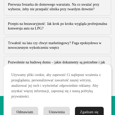
Pierwsza frezarka do domowego warsztatu. Na co uważać przy
wyborze, żeby nie przepalić silnika przy twardym drewnie?
Przepis na bezawaryjność: Jak krok po kroku wygląda profesjonalna
konwersja auta na LPG?
Trwałość na lata czy chwyt marketingowy? Fuga epoksydowa w
nowoczesnym wykończeniu wnętrz
Pozwolenie na budowę domu – jakie dokumenty są potrzebne i jak
długo trwa procedura?
Używamy pliki cookie, aby zapewnić Ci najlepsze wrażenia z
przeglądania, personalizować zawartość naszej witryny,
analizować jej ruch i wyświetlać odpowiednie reklamy. Aby
uzyskać więcej informacji, zapoznaj się z naszą polityką
prywatności.
2026 Wszelkie prawa zastrzeżone. Treści publikowane w serwisie
są chronione prawem autorskim.
Odmawiam
Ustawienia
Zgadzam się
Polityka prywatności
Blog
Kontakt