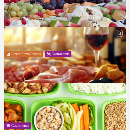
Biznes/Firma/Ebiznes
Gastronomia
Profesjonaly catering firmowy – warto znać ten
adres
Każdy człowiek powinien dobrze jeść. Ważne jest, by każdy posiłek był
smaczny oraz w pełni wartościowy, bo dzięki temu mamy siłę do życia i
pracy. Dobrym rozwiązaniem dla wielu osób,...
PUBLIKACJA:
REDAKCJA
27 LUTEGO, 2025
Gastronomia