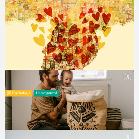
Psychologia
Uncategorized
Cechy charakteru i osobowości – pozytywne i
negatywne
Charakter i osobowość to fundamentalne elementy, które definiują
człowieka i jego sposób interakcji ze światem. Podczas gdy te terminy
często są używane zamiennie, mają one subtelne różnice. Charakter
odnosi się...