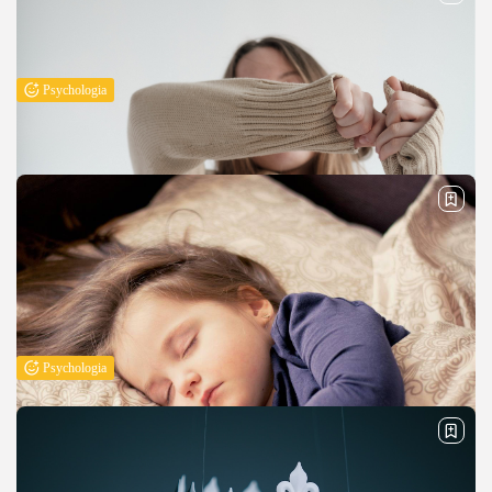
PUBLIKACJA:
REDAKCJA
18 LIPCA, 2024
Psychologia
Maminsynek – analiza charakterystyki i wpływu
na rozwój osobowości
Maminsynek to termin, który często używany jest w odniesieniu do
mężczyzny, który utrzymuje silną i bliską relację z matką. Jest to pojęcie,
które może budzić różne emocje i kontrowersje, ale...
PUBLIKACJA:
REDAKCJA
1 LUTEGO, 2024
Psychologia
Jak przezwyciężyć nieśmiałość?
Pewność siebie to pożądana cecha osobowości, która pozwala nam
swobodniej osiągać życiowe cele. Jednak na drodze do podejmowania
odważnych decyzji czy też po prostu adresowania własnego zdania, stoi
często nieśmiałość....