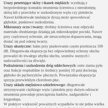
Urazy penetrujące skóry i tkanek miękkich
: wynikają z
bezpośredniego kontaktu strumienia ścierniwa z nieosłoniętą
skórą lub z przecieku w uszkodzonym wężu czy pistolecie.
Nawet krótkotrwałe muśnięcie dyszą może spowodować
głębokie, punktowe uszkodzenia.
Mikrourazy oczu i twarzy
: drobiny ścierniwa oraz odpryski
materiału obrabianego działają jak mikroskopijne pociski. Nawet
przy częściowej ochronie, ale nieszczelnym dopasowaniu, mogą
dostać się pod osłonę twarzy.
Urazy akustyczne
: hałas przy piaskowaniu często przekracza 100
dB. Długotrwała ekspozycja bez odpowiedniej ochrony słuchu
prowadzi do trwałego ubytku słuchu, szumów usznych i
nadwrażliwości na dźwięki.
Podrażnienia i uszkodzenia dróg oddechowych
: ostre ziarna pyłu
oraz frakcje respirabilne (o średnicy poniżej 10 µm) docierają
głęboko do pęcherzyków płucnych. Powtarzalna ekspozycja
sprzyja przewlekłym chorobom płuc.
Urazy układu mięśniowo‑szkieletowego
: długotrwałe
utrzymywanie ciężkiego węża i pistoletu przy dużym odrzucie
strumienia powoduje przeciążenia barków, nadgarstków i
kręgosłupa.
W praktyce większość poważnych wypadków to nie jedna wielka