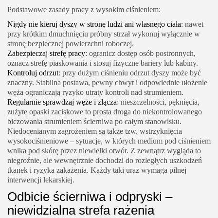
Podstawowe zasady pracy z wysokim ciśnieniem:
Nigdy nie kieruj dyszy w stronę ludzi ani własnego ciała
: nawet
przy krótkim dmuchnięciu próbny strzał wykonuj wyłącznie w
stronę bezpiecznej powierzchni roboczej.
Zabezpieczaj strefę pracy
: ogranicz dostęp osób postronnych,
oznacz strefę piaskowania i stosuj fizyczne bariery lub kabiny.
Kontroluj odrzut
: przy dużym ciśnieniu odrzut dyszy może być
znaczny. Stabilna postawa, pewny chwyt i odpowiednie ułożenie
węża ograniczają ryzyko utraty kontroli nad strumieniem.
Regularnie sprawdzaj węże i złącza
: nieszczelności, pęknięcia,
zużyte opaski zaciskowe to prosta droga do niekontrolowanego
biczowania strumieniem ścierniwa po całym stanowisku.
Niedocenianym zagrożeniem są także tzw. wstrzyknięcia
wysokociśnieniowe – sytuacje, w których medium pod ciśnieniem
wnika pod skórę przez niewielki otwór. Z zewnątrz wygląda to
niegroźnie, ale wewnętrznie dochodzi do rozległych uszkodzeń
tkanek i ryzyka zakażenia. Każdy taki uraz wymaga pilnej
interwencji lekarskiej.
Odbicie ścierniwa i odpryski –
niewidzialna strefa rażenia