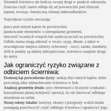
Strumień ścierniwa nie kończy swojej drogi w punkcie uderzenia.
Znaczna część ziaren odbija się od powierzchni pod różnymi
kątami, tworząc chaotyczną chmurę mikroodłamków.
Największe ryzyko stwarzają:
praca pod ostrym kątem do powierzchni,
piaskowanie elementów o nieregularnej geometrii,
obecność twardych wtrąceń lub zanieczyszczeń na powierzchni.
Odbite ziarna mogą uderzać w twarz, szyję, dłonie, a także w
newralgiczne miejsca odzieży ochronnej – szwy, zamki, mankiety.
Jeśli te punkty są słabiej zabezpieczone, ścierniwo znajdzie drogę
do skóry.
Jak ograniczyć ryzyko związane z
odbiciem ścierniwa:
Dostosuj kąt prowadzenia dyszy
: unikaj zbyt ostrych kątów, które
powodują silne zdmuchiwanie ścierniwa w bok.
Analizuj geometrię detalu
: przy elementach z licznymi wnękami i
krawędziami planuj kolejność operacji, by nie kierować odbitego
strumienia na siebie.
Stosuj osłony lokalne
: kurtyny, ekrany i przegrody wokół detalu
pomagają przechwycić część odbitego ścierniwa i ograniczyć jego