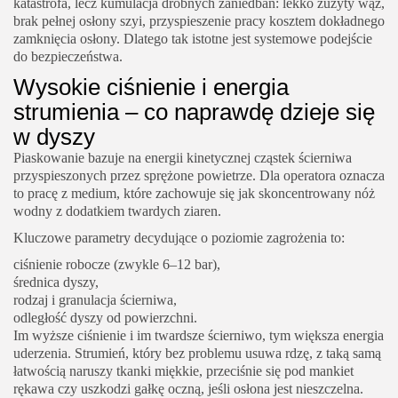
katastrofa, lecz kumulacja drobnych zaniedbań: lekko zużyty wąż,
brak pełnej osłony szyi, przyspieszenie pracy kosztem dokładnego
zamknięcia osłony. Dlatego tak istotne jest systemowe podejście
do bezpieczeństwa.
Wysokie ciśnienie i energia
strumienia – co naprawdę dzieje się
w dyszy
Piaskowanie bazuje na energii kinetycznej cząstek ścierniwa
przyspieszonych przez sprężone powietrze. Dla operatora oznacza
to pracę z medium, które zachowuje się jak skoncentrowany nóż
wodny z dodatkiem twardych ziaren.
Kluczowe parametry decydujące o poziomie zagrożenia to:
ciśnienie robocze (zwykle 6–12 bar),
średnica dyszy,
rodzaj i granulacja ścierniwa,
odległość dyszy od powierzchni.
Im wyższe ciśnienie i im twardsze ścierniwo, tym większa energia
uderzenia. Strumień, który bez problemu usuwa rdzę, z taką samą
łatwością naruszy tkanki miękkie, przeciśnie się pod mankiet
rękawa czy uszkodzi gałkę oczną, jeśli osłona jest nieszczelna.