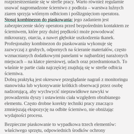
rozprzestrzenianie się w strefie pracy. Warto również regularnie
usuwać nagromadzone ścierniwo z podłoża – warstwa luźnych
ziaren sprzyja wtórnym odbiciom i poślizgnięciom operatora.
Stosuj kombinezon do piaskowania:
jego zadaniem jest
zabezpieczenie skóry operatora przed bezpośrednim kontaktem ze
ścierniwem, które przy dużej prędkości może powodować
mikrourazy, otarcia, a nawet głębokie uszkodzenia tkanek.
Profesjonalny kombinezon do piaskowania wykonuje się
zazwyczaj z grubych, odpornych na ścieranie materiałów, często
wzmacnianych dodatkowymi panelami w najbardziej narażonych
miejscach – na klatce piersiowej, udach oraz przedramionach. To
właśnie te partie ciała najczęściej znajdują się w strefie odbicia
ścierniwa.
Dobrą praktyką jest okresowe przeglądanie nagrań z monitoringu
stanowiska lub wykonywanie krótkich obserwacji przez osobę
nadzorującą, aby wychwycić nieprawidłowe nawyki w
prowadzeniu dyszy i ustawieniu ciała względem obrabianego
elementu. Często drobne korekty techniki pracy znacząco
zmniejszają ekspozycję na odbite ścierniwo, nie obniżając
wydajności procesu.
Bezpieczne piaskowanie to wypadkowa trzech elementów:
właściwego sprzętu, odpowiednich środków ochrony