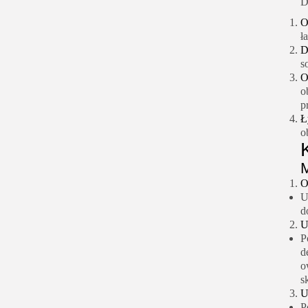
D
O
ł
D
s
O
o
p
Ł
o
M
O
U
d
U
P
d
o
s
U
P