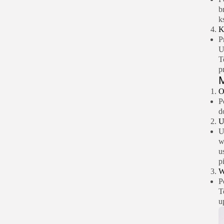
b
k
K
P
U
T
p
M
O
P
d
U
U
w
u
p
W
P
T
u