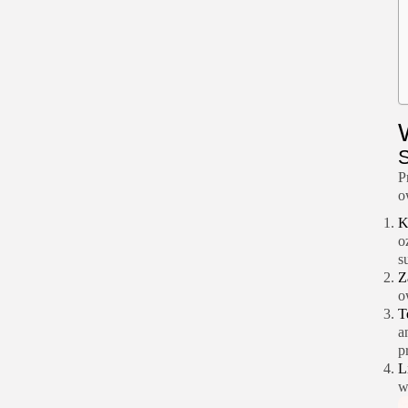
S
P
o
K
o
s
Z
o
T
a
p
L
w