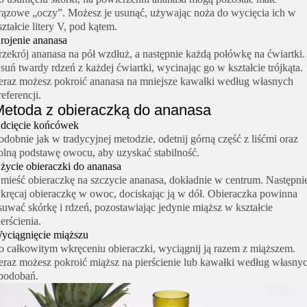
rązowe „oczy”. Możesz je usunąć, używając noża do wycięcia ich w
ształcie litery V, pod kątem.
rojenie ananasa
rzekrój ananasa na pół wzdłuż, a następnie każdą połówkę na ćwiartki.
suń twardy rdzeń z każdej ćwiartki, wycinając go w kształcie trójkąta.
eraz możesz pokroić ananasa na mniejsze kawałki według własnych
referencji.
etoda z obieraczką do ananasa
dcięcie końcówek
odobnie jak w tradycyjnej metodzie, odetnij górną część z liśćmi oraz
olną podstawę owocu, aby uzyskać stabilność.
życie obieraczki do ananasa
mieść obieraczkę na szczycie ananasa, dokładnie w centrum. Następni
kręcaj obieraczkę w owoc, dociskając ją w dół. Obieraczka powinna
suwać skórkę i rdzeń, pozostawiając jedynie miąższ w kształcie
ierścienia.
yciągnięcie miąższu
o całkowitym wkręceniu obieraczki, wyciągnij ją razem z miąższem.
eraz możesz pokroić miąższ na pierścienie lub kawałki według własny
podobań.