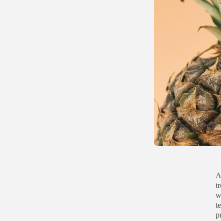
A
t
w
t
p