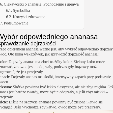
Ciekawostki o ananasie. Pochodzenie i uprawa
Symbolika
Korzyści zdrowotne
Podsumowanie
Wybór odpowiedniego ananasa
prawdzanie dojrzałości
rzed obieraniem ananasa ważne jest, aby wybrać odpowiednio dojrzały
woc. Oto kilka wskazówek, jak sprawdzić dojrzałość ananasa:
olor
: Dojrzały ananas ma złocisto-żółty kolor. Zielony kolor może
znaczać, że owoc jest niedojrzały, podczas gdy brązowy może
ugerować, że jest przejrzały.
apach
: Dojrzały ananas ma słodki, intensywny zapach przy podstawie
wocu.
ekstura
: Skórka powinna być lekko elastyczna, ale nie zbyt miękka. Jeś
nanas jest bardzo twardy, może być niedojrzały, a jeśli zbyt miękki –
rzejrzały.
iście
: Liście na szczycie ananasa powinny być zielone i łatwo się
yciągać. Jeśli wychodzą zbyt łatwo, owoc może być przejrzały.