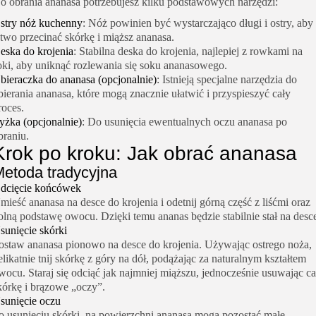
o obrania ananasa potrzebujesz kilku podstawowych narzędzi:
stry nóż kuchenny
: Nóż powinien być wystarczająco długi i ostry, aby
atwo przecinać skórkę i miąższ ananasa.
eska do krojenia
: Stabilna deska do krojenia, najlepiej z rowkami na
oki, aby uniknąć rozlewania się soku ananasowego.
bieraczka do ananasa (opcjonalnie)
: Istnieją specjalne narzędzia do
bierania ananasa, które mogą znacznie ułatwić i przyspieszyć cały
roces.
yżka (opcjonalnie)
: Do usunięcia ewentualnych oczu ananasa po
braniu.
Krok po kroku: Jak obrać ananasa
etoda tradycyjna
dcięcie końcówek
mieść ananasa na desce do krojenia i odetnij górną część z liśćmi oraz
olną podstawę owocu. Dzięki temu ananas będzie stabilnie stał na desc
sunięcie skórki
ostaw ananasa pionowo na desce do krojenia. Używając ostrego noża,
elikatnie tnij skórkę z góry na dół, podążając za naturalnym kształtem
wocu. Staraj się odciąć jak najmniej miąższu, jednocześnie usuwając ca
kórkę i brązowe „oczy”.
sunięcie oczu
o usunięciu skórki, na powierzchni ananasa mogą pozostać małe