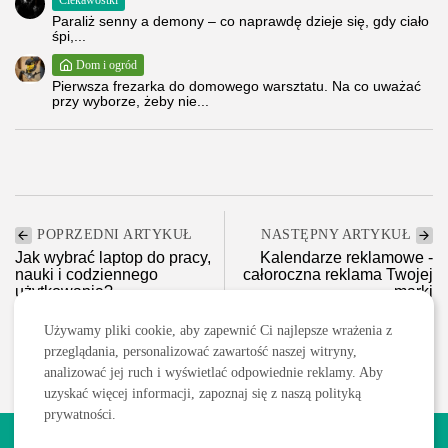
Ciekawostki
Paraliż senny a demony – co naprawdę dzieje się, gdy ciało
śpi,...
Dom i ogród
Pierwsza frezarka do domowego warsztatu. Na co uważać
przy wyborze, żeby nie...
POPRZEDNI ARTYKUŁ
NASTĘPNY ARTYKUŁ
Jak wybrać laptop do pracy,
Kalendarze reklamowe -
nauki i codziennego
całoroczna reklama Twojej
użytkowania?
marki
IT/Nowe Technologie/Komputery
Uncategorized
Używamy pliki cookie, aby zapewnić Ci najlepsze wrażenia z
przeglądania, personalizować zawartość naszej witryny,
analizować jej ruch i wyświetlać odpowiednie reklamy. Aby
uzyskać więcej informacji, zapoznaj się z naszą polityką
prywatności.
2026 Wszelkie prawa zastrzeżone. Treści publikowane w serwisie