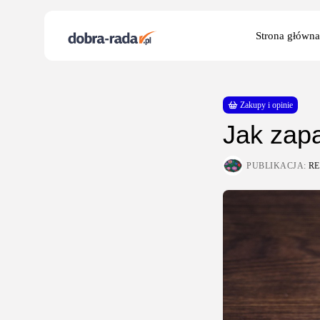
Search
Strona główna
for:
Zakupy i opinie
Jak zap
PUBLIKACJA:
R