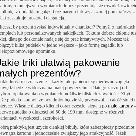
artony o mniejszych wymiarach dobrze prezentują się również owinięt
 bibułę, z dodatkiem gałązki rozmarynu lub wysuszonej pomarańczy –
fekt zaskakuje prostotą i elegancją.
hcesz, by prezent zyskał indywidualny charakter? Pomyśl o nadrukach
templach lub personalizowanych naklejkach. Tektura dobrze chłonie tu
 klej, dlatego doskonale nadaje się do prac kreatywnych. Możesz też
ołączyć kilka pudełek w jedno większe – jako formę zagadki lub
ielopoziomowego upominku.
Jakie triki ułatwią pakowanie
małych prezentów?
okładność ma znaczenie – każdy fałd papieru czy nierówno zagięta
rawędź będzie widoczna na małej powierzchni. Dlatego zacznij od
yboru opakowania o wymiarach możliwie bliskich zawartości. Zbyt
uże pudełko sprawi, że przedmiot będzie się przesuwał, a całość straci 
stetyce. Właśnie dlatego klienci coraz częściej sięgają po
małe kartony
otowe pudełka o długości od 50 do 199 mm, dostępne w różnych
ariantach wysokości i szerokości.
obrą praktyką jest użycie cienkiej bibuły, która zabezpieczy przedmiot
ewnątrz kartonu i jednocześnie zwiększy jego atrakcyjność. Jeżeli