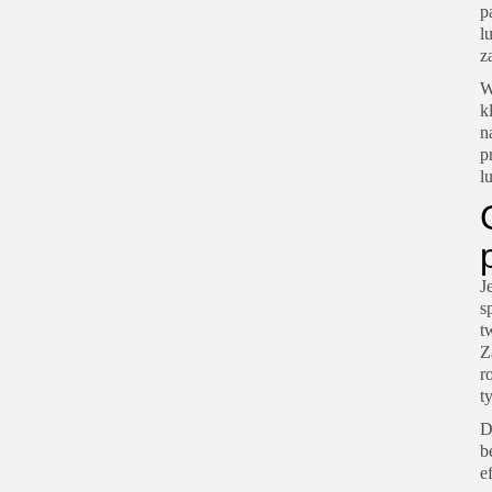
p
l
z
W
k
n
p
l
J
s
t
Z
r
t
D
b
e