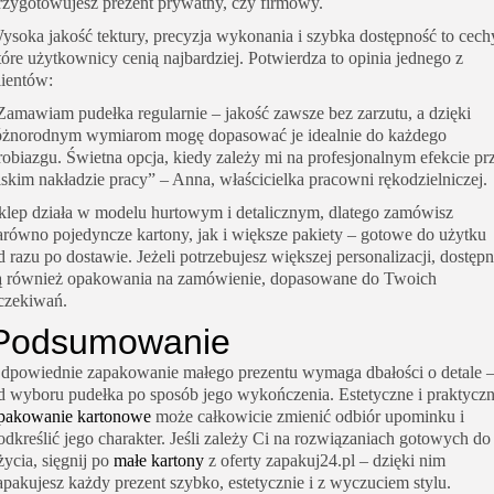
rzygotowujesz prezent prywatny, czy firmowy.
ysoka jakość tektury, precyzja wykonania i szybka dostępność to cech
tóre użytkownicy cenią najbardziej. Potwierdza to opinia jednego z
lientów:
Zamawiam pudełka regularnie – jakość zawsze bez zarzutu, a dzięki
óżnorodnym wymiarom mogę dopasować je idealnie do każdego
robiazgu. Świetna opcja, kiedy zależy mi na profesjonalnym efekcie pr
iskim nakładzie pracy” – Anna, właścicielka pracowni rękodzielniczej.
klep działa w modelu hurtowym i detalicznym, dlatego zamówisz
arówno pojedyncze kartony, jak i większe pakiety – gotowe do użytku
d razu po dostawie. Jeżeli potrzebujesz większej personalizacji, dostęp
ą również opakowania na zamówienie, dopasowane do Twoich
czekiwań.
Podsumowanie
dpowiednie zapakowanie małego prezentu wymaga dbałości o detale 
d wyboru pudełka po sposób jego wykończenia. Estetyczne i praktycz
pakowanie kartonowe
może całkowicie zmienić odbiór upominku i
odkreślić jego charakter. Jeśli zależy Ci na rozwiązaniach gotowych do
życia, sięgnij po
małe kartony
z oferty zapakuj24.pl – dzięki nim
apakujesz każdy prezent szybko, estetycznie i z wyczuciem stylu.