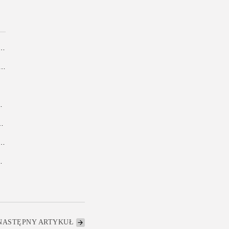
 odcień blond? Kosmetyki, które warto mieć w łazience
ilu latach – co warto wiedzieć o nieformalnym związku
 nowoczesnym budownictwie i...
mpleksowy przewodnik dla firm i deweloperów
czy tradycyjny album – co wybrać?
alonie – krok po kroku
NASTĘPNY ARTYKUŁ