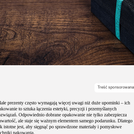
Uroda
Zakupy i opinie
Zdrowie
ałe prezenty często wymagają więcej uwagi niż duże upominki – ich
akowanie to sztuka łączenia estetyki, precyzji i przemyślanych
ozwiązań. Odpowiednio dobrane opakowanie nie tylko zabezpiecza
awartość, ale staje się ważnym elementem samego podarunku. Dlatego
ak istotne jest, aby sięgnąć po sprawdzone materiały i pomysłowe
echniki pakowania.