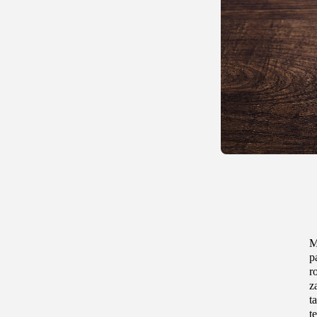
M
p
r
z
t
t