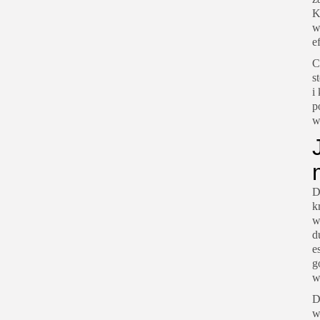
K
w
e
C
s
i
p
w
D
k
w
d
e
g
w
D
w