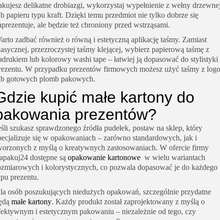
akujesz delikatne drobiazgi, wykorzystaj wypełnienie z wełny drzewne
ub papieru typu kraft. Dzięki temu przedmiot nie tylko dobrze się
aprezentuje, ale będzie też chroniony przed wstrząsami.
arto zadbać również o równą i estetyczną aplikację taśmy. Zamiast
lasycznej, przezroczystej taśmy klejącej, wybierz papierową taśmę z
adrukiem lub kolorowy washi tape – łatwiej ją dopasować do stylistyki
rezentu. W przypadku prezentów firmowych możesz użyć taśmy z log
ub gotowych plomb pakowych.
Gdzie kupić małe kartony do
pakowania prezentów?
eśli szukasz sprawdzonego źródła pudełek, postaw na sklep, który
pecjalizuje się w opakowaniach – zarówno standardowych, jak i
worzonych z myślą o kreatywnych zastosowaniach. W ofercie firmy
apakuj24 dostępne są
opakowanie kartonowe
w wielu wariantach
ozmiarowych i kolorystycznych, co pozwala dopasować je do każdego
ypu prezentu.
la osób poszukujących niedużych opakowań, szczególnie przydatne
ędą
małe kartony
. Każdy produkt został zaprojektowany z myślą o
fektywnym i estetycznym pakowaniu – niezależnie od tego, czy