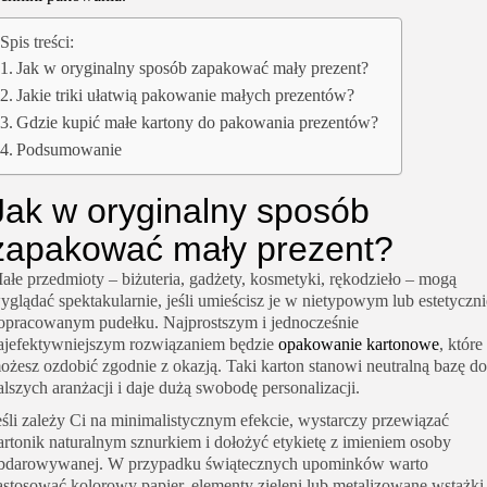
Spis treści:
Jak w oryginalny sposób zapakować mały prezent?
Jakie triki ułatwią pakowanie małych prezentów?
Gdzie kupić małe kartony do pakowania prezentów?
Podsumowanie
Jak w oryginalny sposób
zapakować mały prezent?
ałe przedmioty – biżuteria, gadżety, kosmetyki, rękodzieło – mogą
yglądać spektakularnie, jeśli umieścisz je w nietypowym lub estetyczni
opracowanym pudełku. Najprostszym i jednocześnie
ajefektywniejszym rozwiązaniem będzie
opakowanie kartonowe
, które
ożesz ozdobić zgodnie z okazją. Taki karton stanowi neutralną bazę do
alszych aranżacji i daje dużą swobodę personalizacji.
eśli zależy Ci na minimalistycznym efekcie, wystarczy przewiązać
artonik naturalnym sznurkiem i dołożyć etykietę z imieniem osoby
bdarowywanej. W przypadku świątecznych upominków warto
astosować kolorowy papier, elementy zieleni lub metalizowane wstążki