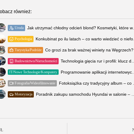
obacz również:
Jak utrzymać chłodny
Uroda
Konkubinat po 
Psychologia
Co grozi za brak ważnej winiety na Węgrzech?
Turystyka/Podróże
Technologia gięcia rur i profili: klucz do innowacji w
Budownictwo/Nieruchomości
Programowanie aplikacji internetowych – ko
IT/Nowe Technologie/Komputery
Fotoksiążka 
Fotografia/Wideofilmowanie
Poradnik zakupu samochodu Hyundai w s
Motoryzacja
UŁ