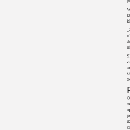
p
W
k
k
„
r
d
n
S
z
o
s
o
O
o
o
p
u
z