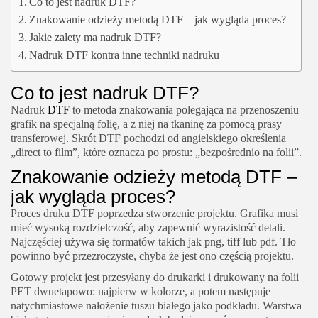
Co to jest nadruk DTF?
Znakowanie odzieży metodą DTF – jak wygląda proces?
Jakie zalety ma nadruk DTF?
Nadruk DTF kontra inne techniki nadruku
Co to jest nadruk DTF?
Nadruk
DTF
to metoda znakowania polegająca na przenoszeniu
grafik na specjalną folię, a z niej na tkaninę za pomocą prasy
transferowej. Skrót DTF pochodzi od angielskiego określenia
„direct to film”, które oznacza po prostu: „bezpośrednio na folii”.
Znakowanie odzieży metodą DTF –
jak wygląda proces?
Proces druku DTF poprzedza stworzenie projektu. Grafika musi
mieć wysoką rozdzielczość, aby zapewnić wyrazistość detali.
Najczęściej używa się formatów takich jak png, tiff lub pdf. Tło
powinno być przezroczyste, chyba że jest ono częścią projektu.
Gotowy projekt jest przesyłany do drukarki i drukowany na folii
PET dwuetapowo: najpierw w kolorze, a potem następuje
natychmiastowe nałożenie tuszu białego jako podkładu. Warstwa