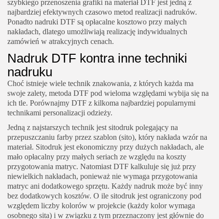
szybkiego przenoszenia grafiki na materiał DTF jest jedną z
najbardziej efektywnych czasowo metod realizacji nadruków.
Ponadto nadruki DTF są opłacalne kosztowo przy małych
nakładach, dlatego umożliwiają realizację indywidualnych
zamówień w atrakcyjnych cenach.
Nadruk DTF kontra inne techniki
nadruku
Choć istnieje wiele technik znakowania, z których każda ma
swoje zalety, metoda DTF pod wieloma względami wybija się na
ich tle. Porównajmy DTF z kilkoma najbardziej popularnymi
technikami personalizacji odzieży.
Jedną z najstarszych technik jest sitodruk polegający na
przepuszczaniu farby przez szablon (sito), który nakłada wzór na
materiał. Sitodruk jest ekonomiczny przy dużych nakładach, ale
mało opłacalny przy małych seriach ze względu na koszty
przygotowania matryc. Natomiast DTF kalkuluje się już przy
niewielkich nakładach, ponieważ nie wymaga przygotowania
matryc ani dodatkowego sprzętu. Każdy nadruk może być inny
bez dodatkowych kosztów. O ile sitodruk jest ograniczony pod
względem liczby kolorów w projekcie (każdy kolor wymaga
osobnego sita) i w związku z tym przeznaczony jest głównie do