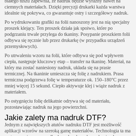
białego tuszu zapewnia, że nadruk będzie wyraźny nawet na
ciemnych materiałach. Dzięki precyzji drukarki każda warstwa
idealnie się pokrywa, co gwarantuje ostry i szczegółowy nadruk.
Po wydrukowaniu grafiki na folii nanoszony jest na nią specjalny
proszek klejący. Ten proszek działa jak spoiwo, które po
podgrzaniu trwale przylega do tkaniny. Posypanie proszkiem folii
odbywa się ręcznie lub przez drukarkę (w przypadku urządzeń
przemysłowych).
Po utrwaleniu wzoru na folii, które odbywa się pod wpływem
ciepła, następuje kluczowy etap – transfer na tkaninę. Materiał, na
który ma zostać naniesiony nadruk, układa się na prasie
termicznej. Na tkaninie umieszcza się folię z nadrukiem. Prasa
termiczna podgrzewa folię w temperaturze ok. 150–180°C przez
mniej więcej 15 sekund. Ciepło aktywuje klej i wiąże nadruk z
materiałem.
Po ostygnięciu folię delikatnie odrywa się od materiału,
pozostawiając nadruk na jego powierzchni.
Jakie zalety ma nadruk DTF?
Jednym z największych atutów nadruku DTF jest możliwość
aplikacji wzorów na szeroką gamę materiałów. Technologia ta ma