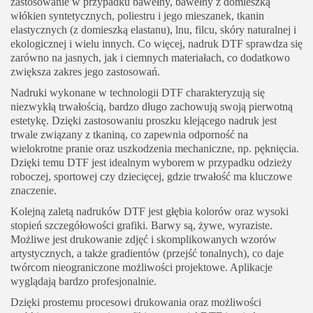
zastosowanie w przypadku bawełny, bawełny z domieszką
włókien syntetycznych, poliestru i jego mieszanek, tkanin
elastycznych (z domieszką elastanu), lnu, filcu, skóry naturalnej i
ekologicznej i wielu innych. Co więcej, nadruk DTF sprawdza się
zarówno na jasnych, jak i ciemnych materiałach, co dodatkowo
zwiększa zakres jego zastosowań.
Nadruki wykonane w technologii DTF charakteryzują się
niezwykłą trwałością, bardzo długo zachowują swoją pierwotną
estetykę. Dzięki zastosowaniu proszku klejącego nadruk jest
trwale związany z tkaniną, co zapewnia odporność na
wielokrotne pranie oraz uszkodzenia mechaniczne, np. pęknięcia.
Dzięki temu DTF jest idealnym wyborem w przypadku odzieży
roboczej, sportowej czy dziecięcej, gdzie trwałość ma kluczowe
znaczenie.
Kolejną zaletą nadruków DTF jest głębia kolorów oraz wysoki
stopień szczegółowości grafiki. Barwy są, żywe, wyraziste.
Możliwe jest drukowanie zdjęć i skomplikowanych wzorów
artystycznych, a także gradientów (przejść tonalnych), co daje
twórcom nieograniczone możliwości projektowe. Aplikacje
wyglądają bardzo profesjonalnie.
Dzięki prostemu procesowi drukowania oraz możliwości