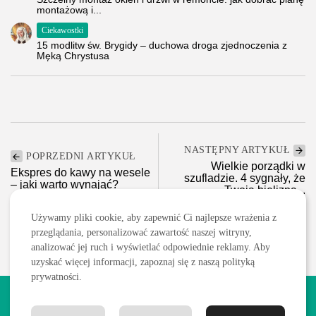
montażową i...
Ciekawostki
15 modlitw św. Brygidy – duchowa droga zjednoczenia z
Męką Chrystusa
NASTĘPNY ARTYKUŁ
POPRZEDNI ARTYKUŁ
Wielkie porządki w
Ekspres do kawy na wesele
szufladzie. 4 sygnały, że
– jaki warto wynająć?
Twoja bielizna...
Ślub/Wesele
Moda
Używamy pliki cookie, aby zapewnić Ci najlepsze wrażenia z
przeglądania, personalizować zawartość naszej witryny,
analizować jej ruch i wyświetlać odpowiednie reklamy. Aby
uzyskać więcej informacji, zapoznaj się z naszą polityką
prywatności.
2026 Wszelkie prawa zastrzeżone. Treści publikowane w serwisie
są chronione prawem autorskim.