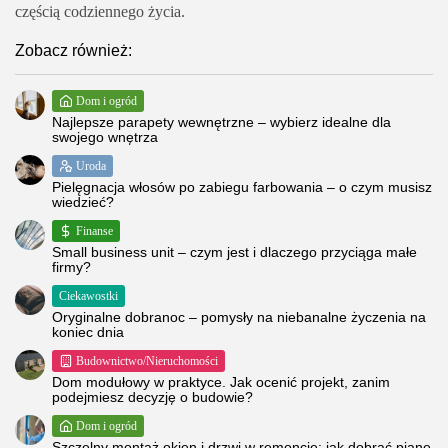
częścią codziennego życia.
Zobacz również:
Dom i ogród
Najlepsze parapety wewnętrzne – wybierz idealne dla
swojego wnętrza
Uroda
Pielęgnacja włosów po zabiegu farbowania – o czym musisz
wiedzieć?
Finanse
Small business unit – czym jest i dlaczego przyciąga małe
firmy?
Ciekawostki
Oryginalne dobranoc – pomysły na niebanalne życzenia na
koniec dnia
Budownictwo/Nieruchomości
Dom modułowy w praktyce. Jak ocenić projekt, zanim
podejmiesz decyzję o budowie?
Dom i ogród
Szczelny montaż okien i drzwi w remoncie: jak dobrać pianę