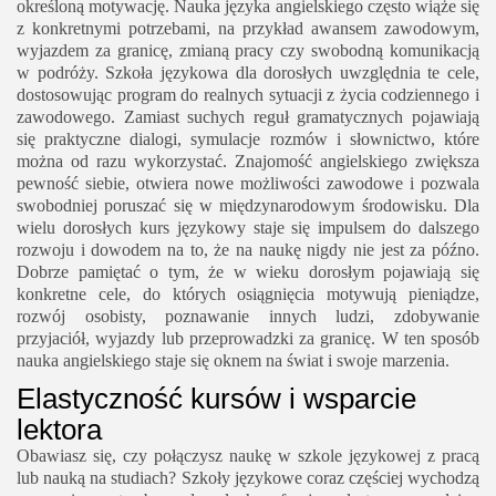
określoną motywację. Nauka języka angielskiego często wiąże się
z konkretnymi potrzebami, na przykład awansem zawodowym,
wyjazdem za granicę, zmianą pracy czy swobodną komunikacją
w podróży. Szkoła językowa dla dorosłych uwzględnia te cele,
dostosowując program do realnych sytuacji z życia codziennego i
zawodowego. Zamiast suchych reguł gramatycznych pojawiają
się praktyczne dialogi, symulacje rozmów i słownictwo, które
można od razu wykorzystać. Znajomość angielskiego zwiększa
pewność siebie, otwiera nowe możliwości zawodowe i pozwala
swobodniej poruszać się w międzynarodowym środowisku. Dla
wielu dorosłych kurs językowy staje się impulsem do dalszego
rozwoju i dowodem na to, że na naukę nigdy nie jest za późno.
Dobrze pamiętać o tym, że w wieku dorosłym pojawiają się
konkretne cele, do których osiągnięcia motywują pieniądze,
rozwój osobisty, poznawanie innych ludzi, zdobywanie
przyjaciół, wyjazdy lub przeprowadzki za granicę. W ten sposób
nauka angielskiego staje się oknem na świat i swoje marzenia.
Elastyczność kursów i wsparcie
lektora
Obawiasz się, czy połączysz naukę w szkole językowej z pracą
lub nauką na studiach? Szkoły językowe coraz częściej wychodzą