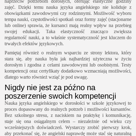
naprzeciw potrzebom dorosłych, oferując elastyczne godziny
zajęć. Dzięki temu nauka języka angielskiego nie koliduje z
obowiązkami zawodowymi czy rodzinnymi. Możliwość wyboru
tempa nauki, częstotliwości spotkań oraz formy zajęć (stacjonarne
lub online) sprawia, że kursanci mają realny wpływ na przebieg
swojej edukacji. Taka elastyczność znacząco zwiększa
regularność nauki, a to właśnie systematyczność jest kluczem do
trwałych efektów językowych.
Pamiętaj również o realnym wsparciu ze strony lektora, który
stara się, aby nauka była jak najbardziej użyteczna w życiu
dorosłym i zgodna z celami zawodowymi lub osobistymi. Testy
kompetencji oraz certyfikaty dodatkowo wzmacniają możliwości,
dlatego warto również wziąć je pod uwagę.
Nigdy nie jest za późno na
poszerzenie swoich kompetencji
Nauka języka angielskiego w dorosłości w szkole językowej to
proces dopasowany do realnych potrzeb i możliwości kursantów.
Bez szkolnego stresu, z naciskiem na praktykę i komunikację,
staje się ona osiągalnym celem – niezależnie od wieku czy
wcześniejszych doświadczeń. Wystarczy zrobić pierwszy krok,
aby przekonać się, że angielski naprawdę może stać się naturalną