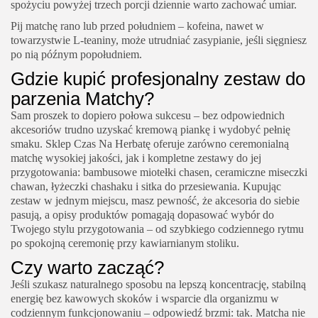
spożyciu powyżej trzech porcji dziennie warto zachować umiar.
Pij matchę rano lub przed południem – kofeina, nawet w
towarzystwie L-teaniny, może utrudniać zasypianie, jeśli sięgniesz
po nią późnym popołudniem.
Gdzie kupić profesjonalny zestaw do
parzenia Matchy?
Sam proszek to dopiero połowa sukcesu – bez odpowiednich
akcesoriów trudno uzyskać kremową piankę i wydobyć pełnię
smaku. Sklep Czas Na Herbatę oferuje zarówno ceremonialną
matchę wysokiej jakości, jak i kompletne zestawy do jej
przygotowania: bambusowe miotełki
chasen
, ceramiczne miseczki
chawan
, łyżeczki
chashaku
i sitka do przesiewania. Kupując
zestaw w jednym miejscu, masz pewność, że akcesoria do siebie
pasują, a opisy produktów pomagają dopasować wybór do
Twojego stylu przygotowania – od szybkiego codziennego rytmu
po spokojną ceremonię przy kawiarnianym stoliku.
Czy warto zacząć?
Jeśli szukasz naturalnego sposobu na lepszą koncentrację, stabilną
energię bez kawowych skoków i wsparcie dla organizmu w
codziennym funkcjonowaniu – odpowiedź brzmi: tak. Matcha nie