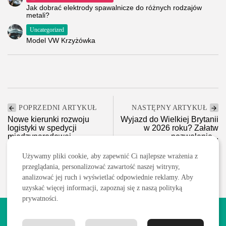
Jak dobrać elektrody spawalnicze do różnych rodzajów
metali?
Uncategorized
Model VW Krzyżówka
POPRZEDNI ARTYKUŁ
NASTĘPNY ARTYKUŁ
Nowe kierunki rozwoju
Wyjazd do Wielkiej Brytanii
logistyki w spedycji
w 2026 roku? Załatw
międzynarodowej
pozwolenie...
Transport/Logistyka
Turystyka/Podróże
Używamy pliki cookie, aby zapewnić Ci najlepsze wrażenia z
przeglądania, personalizować zawartość naszej witryny,
analizować jej ruch i wyświetlać odpowiednie reklamy. Aby
uzyskać więcej informacji, zapoznaj się z naszą polityką
prywatności.
2026 Wszelkie prawa zastrzeżone. Treści publikowane w serwisie
są chronione prawem autorskim.