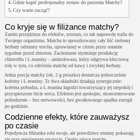
Gdzie kupić profesjonalny zestaw do parzenia Matchy?
Czy warto zacząć?
Co kryje się w filiżance matchy?
Zanim przejdziesz do efektów, zrozum, co tak naprawdę trafia do
Twojego organizmu. Matcha to sproszkowany cały liść zielonej
herbaty odmiany
tencha
, uprawianej w cieniu przez ostatnie
tygodnie przed zbiorem. Zacienianie stymuluje produkcję
chlorofilu i L-teaniny – aminokwasu, który odgrywa kluczową
rolę w tym, co odróżnia matchę od kawy i zwykłej herbaty.
Jedna porcja matchy (ok. 2 g proszku) dostarcza jednocześnie
kofeiny i L-teaniny. Te dwa składniki działają synergicznie:
kofeina pobudza, a L-teanina łagodzi towarzyszący jej niepokój i
przyspieszone bicie serca. Efektem jest spokojne, skoncentrowane
pobudzenie – bez nerwowości, bez gwałtownego spadku energii
po godzinie.
Codzienne efekty, które zauważysz
po czasie
Pojedyncza filiżanka robi swoje, ale prawdziwe zmiany pokazują
się przy regularnym spożyciu. Osoby pijące matchę