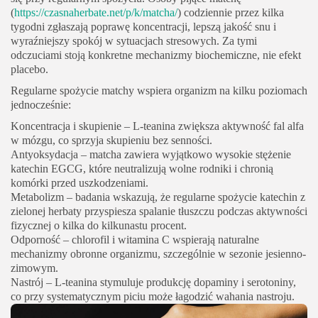
(
https://czasnaherbate.net/p/k/matcha/
) codziennie przez kilka
tygodni zgłaszają poprawę koncentracji, lepszą jakość snu i
wyraźniejszy spokój w sytuacjach stresowych. Za tymi
odczuciami stoją konkretne mechanizmy biochemiczne, nie efekt
placebo.
Regularne spożycie matchy wspiera organizm na kilku poziomach
jednocześnie:
Koncentracja i skupienie
– L-teanina zwiększa aktywność fal alfa
w mózgu, co sprzyja skupieniu bez senności.
Antyoksydacja
– matcha zawiera wyjątkowo wysokie stężenie
katechin EGCG, które neutralizują wolne rodniki i chronią
komórki przed uszkodzeniami.
Metabolizm
– badania wskazują, że regularne spożycie katechin z
zielonej herbaty przyspiesza spalanie tłuszczu podczas aktywności
fizycznej o kilka do kilkunastu procent.
Odporność
– chlorofil i witamina C wspierają naturalne
mechanizmy obronne organizmu, szczególnie w sezonie jesienno-
zimowym.
Nastrój
– L-teanina stymuluje produkcję dopaminy i serotoniny,
co przy systematycznym piciu może łagodzić wahania nastroju.