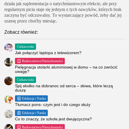
działa jak suplementacja o natychmiastowym efekcie, ale przy
regularnym piciu staje się jednym z tych nawyków, których brak
zaczyna być odczuwalny. To wystarczający powód, żeby dać jej
szansę przez choćby miesiąc.
Zobacz również:
Ciekawostki
Jak połączyć laptopa z telewizorem?
Budownictwo/Nieruchomości
Pielęgnacja stolarki aluminiowej w domu – na co zwrócić
uwagę?
Ciekawostki
Śpij słodko na dobranoc od serca – słowa, które leczą
duszę
Edukacja i Nauka
Tłumacz pons- czym jest i do czego służy
Edukacja i Nauka
Co to znaczy, że szkoła jest dwujęzyczna?
Budownictwo/Nieruchomości