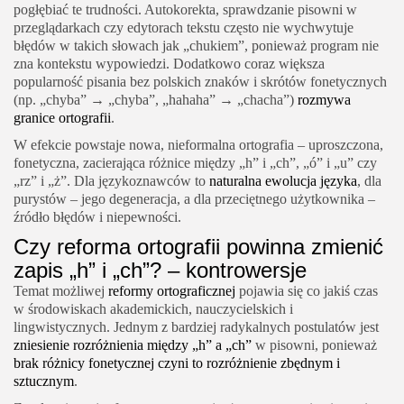
pogłębiać te trudności. Autokorekta, sprawdzanie pisowni w
przeglądarkach czy edytorach tekstu często nie wychwytuje
błędów w takich słowach jak „chukiem”, ponieważ program nie
zna kontekstu wypowiedzi. Dodatkowo coraz większa
popularność pisania bez polskich znaków i skrótów fonetycznych
(np. „chyba” → „chyba”, „hahaha” → „chacha”)
rozmywa
granice ortografii
.
W efekcie powstaje nowa, nieformalna ortografia – uproszczona,
fonetyczna, zacierająca różnice między „h” i „ch”, „ó” i „u” czy
„rz” i „ż”. Dla językoznawców to
naturalna ewolucja języka
, dla
purystów – jego degeneracja, a dla przeciętnego użytkownika –
źródło błędów i niepewności.
Czy reforma ortografii powinna zmienić
zapis „h” i „ch”? – kontrowersje
Temat możliwej
reformy ortograficznej
pojawia się co jakiś czas
w środowiskach akademickich, nauczycielskich i
lingwistycznych. Jednym z bardziej radykalnych postulatów jest
zniesienie rozróżnienia między „h” a „ch”
w pisowni, ponieważ
brak różnicy fonetycznej czyni to rozróżnienie zbędnym i
sztucznym
.