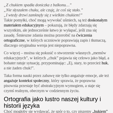
„Z chukiem spadła doniczka z balkonu…”
„Nie słyszałem chuku, ale czuję, że coś się stało.”
„I wtedy drzwi zamknęły się z wielkim chukiem!”
Takie pomyłki, choć mogą wywołać uśmiech, są też
doskonałym
materiałem edukacyjnym
– pokazują, że błędy zdarzają się
wszystkim, ale jednocześnie łatwo je wyłapać, jeśli zna się
zasadę. Śmieszne zdania można przerobić na
ćwiczenia
ortograficzne
, w których uczniowie poprawiają zapis i tłumaczą,
dlaczego oryginalna wersja jest niepoprawna.
Co więcej – można się pokusić o stworzenie własnych „memów
edukacyjnych”, w których „chuk” pojawia się celowo jako błąd, a
bohater ratuje sytuację, przypominając: „Ej, stary, to przecież
huk
,
a nie żaden chuk!”.
Taka forma nauki przez zabawę nie tylko angażuje emocje, ale też
angażuje kontekst społeczny
, który sprawia, że poprawna
pisownia przestaje być abstrakcyjnym wymogiem, a staje się
czymś realnym, obecnym w codziennym życiu.
Ortografia jako lustro naszej kultury i
historii języka
Choć mogłoby się wydawać, że spór o to, czy piszemy
„hukiem”