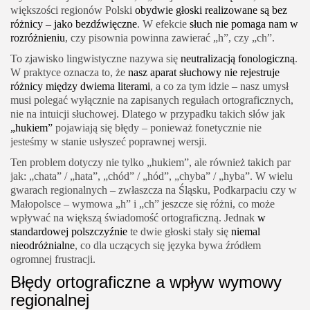
większości regionów Polski
obydwie głoski realizowane są bez
różnicy – jako bezdźwięczne
. W efekcie
słuch nie pomaga nam w
rozróżnieniu
, czy pisownia powinna zawierać „h”, czy „ch”.
To zjawisko lingwistyczne nazywa się
neutralizacją fonologiczną
.
W praktyce oznacza to, że
nasz aparat słuchowy nie rejestruje
różnicy między dwiema literami
, a co za tym idzie – nasz umysł
musi polegać wyłącznie na zapisanych regułach ortograficznych,
nie na intuicji słuchowej. Dlatego w przypadku takich słów jak
„hukiem”
pojawiają się błędy – ponieważ fonetycznie nie
jesteśmy w stanie usłyszeć poprawnej wersji.
Ten problem dotyczy nie tylko „hukiem”, ale również takich par
jak: „chata” / „hata”, „chód” / „hód”, „chyba” / „hyba”. W wielu
gwarach regionalnych – zwłaszcza na Śląsku, Podkarpaciu czy w
Małopolsce – wymowa „h” i „ch” jeszcze się różni, co może
wpływać na większą świadomość ortograficzną. Jednak
w
standardowej polszczyźnie
te dwie głoski stały się
niemal
nieodróżnialne
, co dla uczących się języka bywa źródłem
ogromnej frustracji.
Błędy ortograficzne a wpływ wymowy
regionalnej