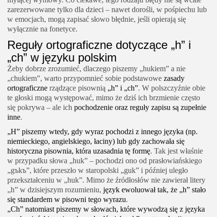
zarezerwowane tylko dla dzieci – nawet dorośli, w pośpiechu lub
w emocjach, mogą zapisać słowo błędnie, jeśli opierają się
wyłącznie na fonetyce.
Reguły ortograficzne dotyczące „h” i
„ch” w języku polskim
Żeby dobrze zrozumieć, dlaczego piszemy „hukiem” a nie
„chukiem”, warto przypomnieć sobie podstawowe
zasady
ortograficzne
rządzące pisownią
„h” i „ch”
. W polszczyźnie obie
te głoski mogą występować, mimo że dziś ich brzmienie często
się pokrywa – ale ich
pochodzenie oraz reguły zapisu są zupełnie
inne
.
„H” piszemy wtedy, gdy wyraz pochodzi z innego języka (np.
niemieckiego, angielskiego, łaciny) lub gdy zachowała się
historyczna pisownia, która uzasadnia tę formę
. Tak jest właśnie
w przypadku słowa „huk” – pochodzi ono od prasłowiańskiego
„gъkъ”, które przeszło w staropolski „guk” i później uległo
przekształceniu w „huk”. Mimo że źródłosłów nie zawierał litery
„h” w dzisiejszym rozumieniu,
język ewoluował tak, że „h” stało
się standardem w pisowni tego wyrazu
.
„Ch” natomiast piszemy w słowach, które wywodzą się z języka