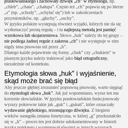
prasłowiańskiego i zachowały dźwięk „ch” w etymologii
, np.
„chleb”, „chata”, „chałupa”. Często też „ch” pojawia się po literze
„s” (np. „schody”, „schylać się”) lub w zakończeniach
przymiotników, np. „głuchy”, „suchy”.
W języku polskim występują również wyjątki, których nie da się
wytłumaczyć prostą regułą – i tu
najlepszą metodą jest pamięć
wzrokowa lub skojarzeniowa
. Słowo „huk” należy do tej grupy –
nie podlega żadnej regule z zakresu „ch”
i nie występuje w nim
nigdy inna pisownia niż przez „h”.
Dlatego każde pojawienie się formy „chuk” czy „chukiem” w
pisanym języku należy traktować jako
błąd ortograficzny
,
niezależnie od kontekstu.
Etymologia słowa „huk” i wyjaśnienie,
skąd może brać się błąd
Aby jeszcze głębiej zrozumieć poprawną pisownię, warto sięgnąć
do
etymologii słowa „huk”
. Jak już wspomniano, wyraz ten ma
korzenie słowiańskie. W języku prasłowiańskim funkcjonowały
wyrazy pokrewne takie jak „guk” i „gъkati”, które oznaczały
wydawanie głębokiego, rezonującego dźwięku
. Z biegiem
wieków nastąpiła zmiana fonetyczna, w której „g” przekształciło
się w „h” – proces ten jest dobrze udokumentowany w historii
języka polskiego i występował również w innych wyrazach.