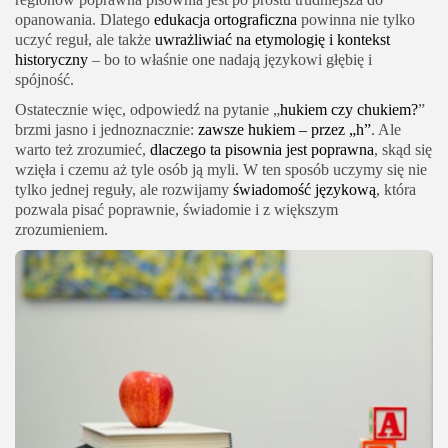
opanowania. Dlatego
edukacja ortograficzna
powinna nie tylko
uczyć reguł, ale także
uwrażliwiać na etymologię i kontekst
historyczny
– bo to właśnie one nadają językowi głębię i
spójność.
Ostatecznie więc, odpowiedź na pytanie „
hukiem czy chukiem?
”
brzmi jasno i jednoznacznie:
zawsze hukiem – przez „h”
. Ale
warto też zrozumieć,
dlaczego ta pisownia jest poprawna
, skąd się
wzięła i czemu aż tyle osób ją myli. W ten sposób uczymy się nie
tylko jednej reguły, ale rozwijamy
świadomość językową
, która
pozwala pisać poprawnie, świadomie i z większym
zrozumieniem.