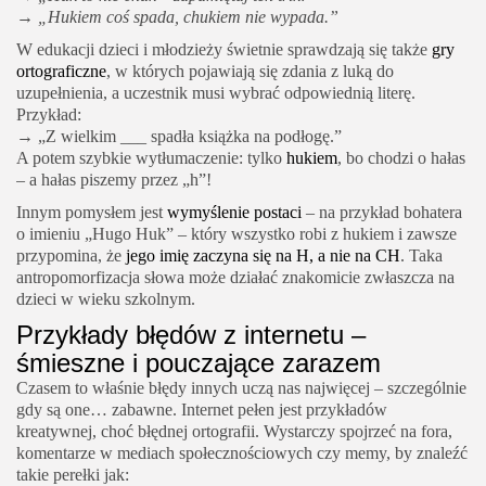
→
„Hukiem coś spada, chukiem nie wypada.”
W edukacji dzieci i młodzieży świetnie sprawdzają się także
gry
ortograficzne
, w których pojawiają się zdania z luką do
uzupełnienia, a uczestnik musi wybrać odpowiednią literę.
Przykład:
→ „Z wielkim ___ spadła książka na podłogę.”
A potem szybkie wytłumaczenie: tylko
hukiem
, bo chodzi o hałas
– a hałas piszemy przez „h”!
Innym pomysłem jest
wymyślenie postaci
– na przykład bohatera
o imieniu „Hugo Huk” – który wszystko robi z hukiem i zawsze
przypomina, że
jego imię zaczyna się na H, a nie na CH
. Taka
antropomorfizacja słowa może działać znakomicie zwłaszcza na
dzieci w wieku szkolnym.
Przykłady błędów z internetu –
śmieszne i pouczające zarazem
Czasem to właśnie błędy innych uczą nas najwięcej – szczególnie
gdy są one… zabawne. Internet pełen jest przykładów
kreatywnej, choć błędnej ortografii. Wystarczy spojrzeć na fora,
komentarze w mediach społecznościowych czy memy, by znaleźć
takie perełki jak: