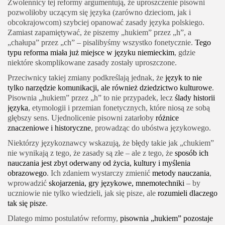
Zwolennicy tej reformy argumentują, że uproszczenie pisowni
pozwoliłoby uczącym się języka (zarówno dzieciom, jak i
obcokrajowcom) szybciej opanować zasady języka polskiego.
Zamiast zapamiętywać, że piszemy „hukiem” przez „h”, a
„chałupa” przez „ch” – pisalibyśmy wszystko fonetycznie.
Tego
typu reforma miała już miejsce w języku niemieckim
, gdzie
niektóre skomplikowane zasady zostały uproszczone.
Przeciwnicy takiej zmiany podkreślają jednak, że
język to nie
tylko narzędzie komunikacji, ale również dziedzictwo kulturowe
.
Pisownia „hukiem” przez „h” to nie przypadek, lecz
ślady historii
języka
, etymologii i przemian fonetycznych, które niosą ze sobą
głębszy sens. Ujednolicenie pisowni zatarłoby
różnice
znaczeniowe i historyczne
, prowadząc do ubóstwa językowego.
Niektórzy językoznawcy wskazują, że błędy takie jak „chukiem”
nie wynikają z tego, że zasady są złe – ale z tego, że
sposób ich
nauczania jest zbyt oderwany od życia, kultury i myślenia
obrazowego
. Ich zdaniem wystarczy zmienić
metody nauczania
,
wprowadzić
skojarzenia, gry językowe, mnemotechniki
– by
uczniowie nie tylko wiedzieli, jak się pisze, ale
rozumieli dlaczego
tak się pisze
.
Dlatego mimo postulatów reformy,
pisownia „hukiem” pozostaje