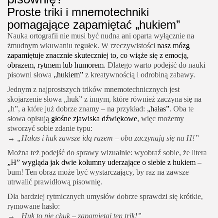
Proste triki i mnemotechniki
pomagające zapamiętać „hukiem”
Nauka ortografii nie musi być nudna ani oparta wyłącznie na
żmudnym wkuwaniu regułek. W rzeczywistości
nasz mózg
zapamiętuje znacznie skuteczniej to, co wiąże się z emocją,
obrazem, rytmem lub humorem
. Dlatego warto podejść do nauki
pisowni słowa
„hukiem”
z kreatywnością i odrobiną zabawy.
Jednym z najprostszych trików mnemotechnicznych jest
skojarzenie słowa „huk” z innym, które również zaczyna się na
„h”, a które już dobrze znamy – na przykład:
„hałas”
. Oba te
słowa opisują
głośne zjawiska dźwiękowe
, więc możemy
stworzyć sobie zdanie typu:
→
„Hałas i huk zawsze idą razem – oba zaczynają się na H!”
Można też podejść do sprawy wizualnie: wyobraź sobie, że litera
„H” wygląda jak dwie kolumny uderzające o siebie z hukiem
–
bum! Ten obraz może być wystarczający, by raz na zawsze
utrwalić prawidłową pisownię.
Dla bardziej rytmicznych umysłów dobrze sprawdzi się krótkie,
rymowane hasło:
→
„Huk to nie chuk – zapamiętaj ten trik!”