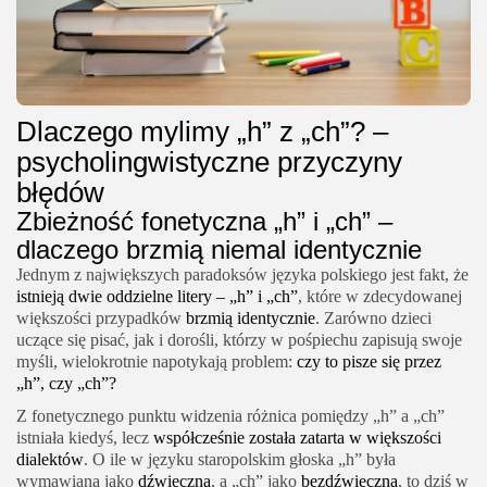
Dlaczego mylimy „h” z „ch”? –
psycholingwistyczne przyczyny
błędów
Zbieżność fonetyczna „h” i „ch” –
dlaczego brzmią niemal identycznie
Jednym z największych paradoksów języka polskiego jest fakt, że
istnieją dwie oddzielne litery – „h” i „ch”
, które w zdecydowanej
większości przypadków
brzmią identycznie
. Zarówno dzieci
uczące się pisać, jak i dorośli, którzy w pośpiechu zapisują swoje
myśli, wielokrotnie napotykają problem:
czy to pisze się przez
„h”, czy „ch”?
Z fonetycznego punktu widzenia różnica pomiędzy „h” a „ch”
istniała kiedyś, lecz
współcześnie została zatarta w większości
dialektów
. O ile w języku staropolskim głoska „h” była
wymawiana jako
dźwięczna
, a „ch” jako
bezdźwięczna
, to dziś w