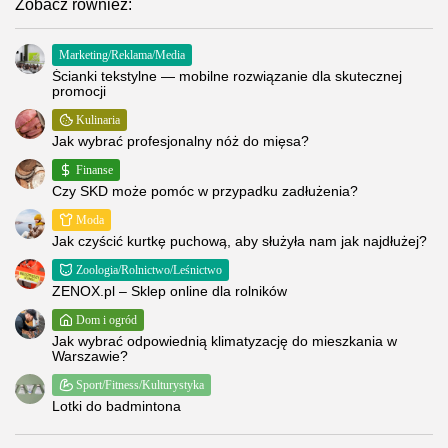
Zobacz również:
Marketing/Reklama/Media
Ścianki tekstylne — mobilne rozwiązanie dla skutecznej
promocji
Kulinaria
Jak wybrać profesjonalny nóż do mięsa?
Finanse
Czy SKD może pomóc w przypadku zadłużenia?
Moda
Jak czyścić kurtkę puchową, aby służyła nam jak najdłużej?
Zoologia/Rolnictwo/Leśnictwo
ZENOX.pl – Sklep online dla rolników
Dom i ogród
Jak wybrać odpowiednią klimatyzację do mieszkania w
Warszawie?
Sport/Fitness/Kulturystyka
Lotki do badmintona