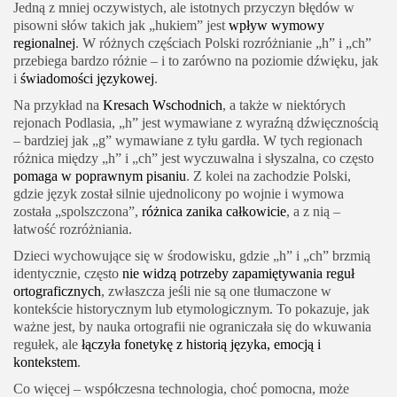
Jedną z mniej oczywistych, ale istotnych przyczyn błędów w
pisowni słów takich jak „hukiem” jest
wpływ wymowy
regionalnej
. W różnych częściach Polski rozróżnianie „h” i „ch”
przebiega bardzo różnie – i to zarówno na poziomie dźwięku, jak
i
świadomości językowej
.
Na przykład na
Kresach Wschodnich
, a także w niektórych
rejonach Podlasia, „h” jest wymawiane z wyraźną dźwięcznością
– bardziej jak „g” wymawiane z tyłu gardła. W tych regionach
różnica między „h” i „ch” jest wyczuwalna i słyszalna, co często
pomaga w poprawnym pisaniu
. Z kolei na zachodzie Polski,
gdzie język został silnie ujednolicony po wojnie i wymowa
została „spolszczona”,
różnica zanika całkowicie
, a z nią –
łatwość rozróżniania.
Dzieci wychowujące się w środowisku, gdzie „h” i „ch” brzmią
identycznie, często
nie widzą potrzeby zapamiętywania reguł
ortograficznych
, zwłaszcza jeśli nie są one tłumaczone w
kontekście historycznym lub etymologicznym. To pokazuje, jak
ważne jest, by nauka ortografii nie ograniczała się do wkuwania
regułek, ale
łączyła fonetykę z historią języka, emocją i
kontekstem
.
Co więcej – współczesna technologia, choć pomocna, może