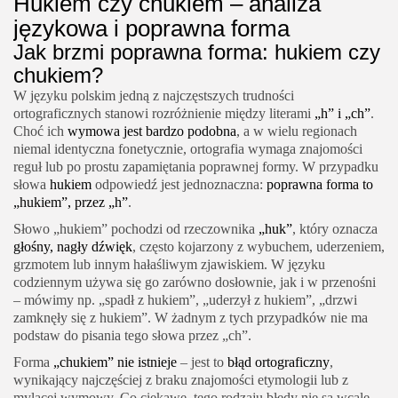
Hukiem czy chukiem – analiza
językowa i poprawna forma
Jak brzmi poprawna forma: hukiem czy
chukiem?
W języku polskim jedną z najczęstszych trudności
ortograficznych stanowi rozróżnienie między literami
„h” i „ch”
.
Choć ich
wymowa jest bardzo podobna
, a w wielu regionach
niemal identyczna fonetycznie, ortografia wymaga znajomości
reguł lub po prostu zapamiętania poprawnej formy. W przypadku
słowa
hukiem
odpowiedź jest jednoznaczna:
poprawna forma to
„hukiem”, przez „h”
.
Słowo „hukiem” pochodzi od rzeczownika
„huk”
, który oznacza
głośny, nagły dźwięk
, często kojarzony z wybuchem, uderzeniem,
grzmotem lub innym hałaśliwym zjawiskiem. W języku
codziennym używa się go zarówno dosłownie, jak i w przenośni
– mówimy np. „spadł z hukiem”, „uderzył z hukiem”, „drzwi
zamknęły się z hukiem”. W żadnym z tych przypadków nie ma
podstaw do pisania tego słowa przez „ch”.
Forma
„chukiem” nie istnieje
– jest to
błąd ortograficzny
,
wynikający najczęściej z braku znajomości etymologii lub z
mylącej wymowy. Co ciekawe, tego rodzaju błędy nie są wcale