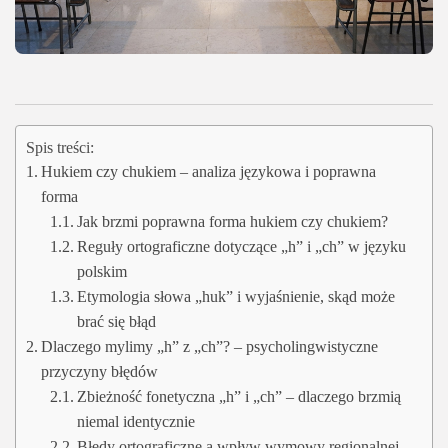
Spis treści:
Hukiem czy chukiem – analiza językowa i poprawna
forma
Jak brzmi poprawna forma hukiem czy chukiem?
Reguły ortograficzne dotyczące „h” i „ch” w języku
polskim
Etymologia słowa „huk” i wyjaśnienie, skąd może
brać się błąd
Dlaczego mylimy „h” z „ch”? – psycholingwistyczne
przyczyny błędów
Zbieżność fonetyczna „h” i „ch” – dlaczego brzmią
niemal identycznie
Błędy ortograficzne a wpływ wymowy regionalnej