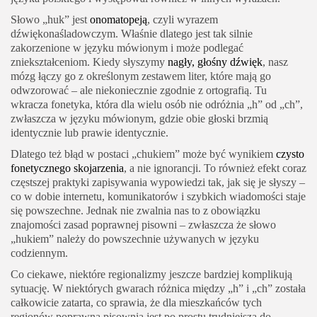
Słowo „huk” jest
onomatopeją
, czyli wyrazem
dźwiękonaśladowczym. Właśnie dlatego jest tak silnie
zakorzenione w języku mówionym i może podlegać
zniekształceniom. Kiedy słyszymy
nagły, głośny dźwięk
, nasz
mózg łączy go z określonym zestawem liter, które mają go
odwzorować – ale niekoniecznie zgodnie z ortografią. Tu
wkracza fonetyka, która dla wielu osób nie odróżnia „h” od „ch”,
zwłaszcza w języku mówionym, gdzie obie głoski brzmią
identycznie lub prawie identycznie.
Dlatego też błąd w postaci „chukiem” może być wynikiem
czysto
fonetycznego skojarzenia
, a nie ignorancji. To również efekt coraz
częstszej praktyki zapisywania wypowiedzi tak, jak się je słyszy –
co w dobie internetu, komunikatorów i szybkich wiadomości staje
się powszechne. Jednak nie zwalnia nas to z obowiązku
znajomości zasad poprawnej pisowni – zwłaszcza że słowo
„hukiem” należy do powszechnie używanych w języku
codziennym.
Co ciekawe, niektóre regionalizmy jeszcze bardziej komplikują
sytuację. W niektórych gwarach różnica między „h” i „ch” została
całkowicie zatarta, co sprawia, że dla mieszkańców tych
regionów poprawna pisownia jest po prostu trudniejsza do