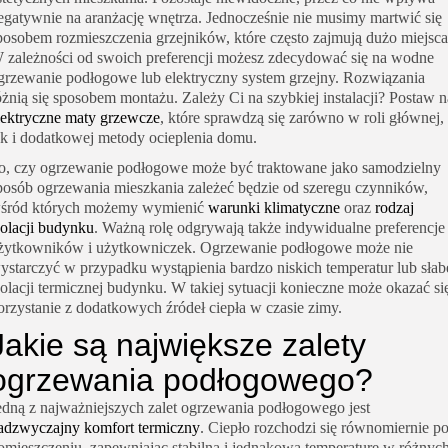
egatywnie na aranżację wnętrza. Jednocześnie nie musimy martwić się
posobem rozmieszczenia grzejników, które często zajmują dużo miejsca
 zależności od swoich preferencji możesz zdecydować się na wodne
grzewanie podłogowe lub
elektryczny system grzejny
. Rozwiązania
óżnią się sposobem montażu. Zależy Ci na szybkiej instalacji? Postaw n
lektryczne maty grzewcze
, które sprawdzą się zarówno w roli głównej,
ak i dodatkowej metody ocieplenia domu.
o, czy ogrzewanie podłogowe może być traktowane jako samodzielny
posób ogrzewania mieszkania zależeć będzie od szeregu czynników,
śród których możemy wymienić
warunki klimatyczne
oraz
rodzaj
zolacji budynku
. Ważną rolę odgrywają także indywidualne preferencje
żytkowników i użytkowniczek. Ogrzewanie podłogowe może nie
ystarczyć w przypadku wystąpienia bardzo niskich temperatur lub słab
zolacji termicznej budynku. W takiej sytuacji konieczne może okazać si
orzystanie z dodatkowych źródeł ciepła w czasie zimy.
Jakie są największe zalety
ogrzewania podłogowego?
edną z najważniejszych zalet ogrzewania podłogowego jest
adzwyczajny komfort termiczny
. Ciepło rozchodzi się równomiernie p
omieszczeniu, zapewniając stabilną i jednakową temperaturę w różnyc