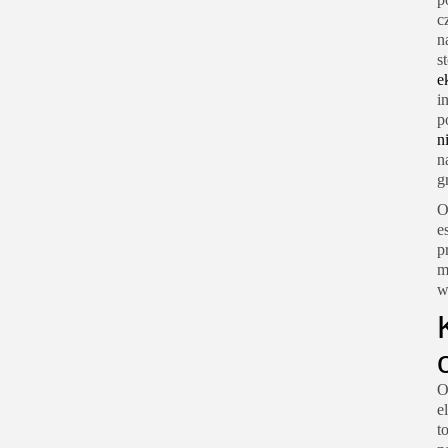
c
n
s
e
i
p
n
n
g
O
e
p
m
w
O
e
t