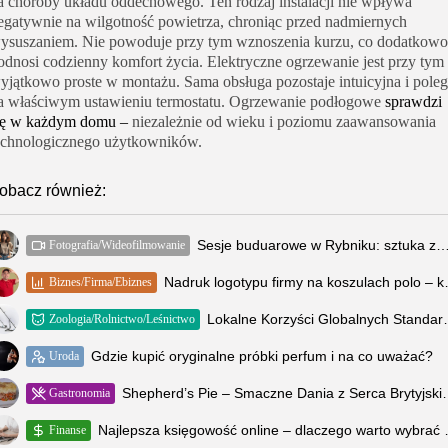
a choroby układu oddechowego. Ten rodzaj instalacji nie wpływa
egatywnie na wilgotność powietrza, chroniąc przed nadmiernych
ysuszaniem. Nie powoduje przy tym wznoszenia kurzu, co dodatkowo
odnosi codzienny komfort życia. Elektryczne ogrzewanie jest przy tym
yjątkowo proste w montażu. Sama obsługa pozostaje intuicyjna i pole
a właściwym ustawieniu termostatu. Ogrzewanie podłogowe
sprawdzi
ię w każdym domu
–
niezależnie od wieku i poziomu zaawansowania
echnologicznego użytkowników.
obacz również:
Sesje buduarowe w Rybniku: sztuka zmysłowości i pewnoś
Fotografia/Wideofilmowanie
Nadruk logotypu 
Biznes/Firma/Ebiznes
Lokalne Korzyści Globalnych Stan
Zoologia/Rolnictwo/Leśnictwo
Gdzie kupić oryginalne próbki perfum i na co uważać?
Uroda
Shepherd’s Pie – Smaczne
Gastronomia
Najlepsza księgowość 
Finanse