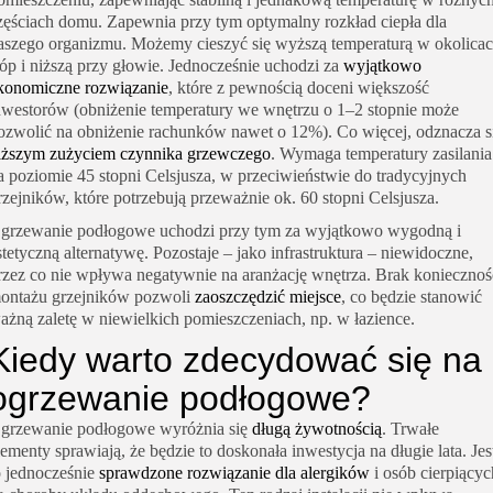
zęściach domu. Zapewnia przy tym optymalny rozkład ciepła dla
aszego organizmu. Możemy cieszyć się wyższą temperaturą w okolica
tóp i niższą przy głowie. Jednocześnie uchodzi za
wyjątkowo
konomiczne rozwiązanie
, które z pewnością doceni większość
nwestorów (obniżenie temperatury we wnętrzu o 1–2 stopnie może
ozwolić na obniżenie rachunków nawet o 12%). Co więcej, odznacza s
iższym zużyciem czynnika grzewczego
. Wymaga temperatury zasilania
a poziomie 45 stopni Celsjusza, w przeciwieństwie do tradycyjnych
rzejników, które potrzebują przeważnie ok. 60 stopni Celsjusza.
grzewanie podłogowe uchodzi przy tym za wyjątkowo wygodną i
stetyczną alternatywę. Pozostaje – jako infrastruktura – niewidoczne,
rzez co nie wpływa negatywnie na aranżację wnętrza. Brak koniecznoś
ontażu grzejników pozwoli
zaoszczędzić miejsce
, co będzie stanowić
ażną zaletę w niewielkich pomieszczeniach, np. w łazience.
Kiedy warto zdecydować się na
ogrzewanie podłogowe?
grzewanie podłogowe wyróżnia się
długą żywotnością
. Trwałe
lementy sprawiają, że będzie to doskonała inwestycja na długie lata. Jes
o jednocześnie
sprawdzone rozwiązanie dla alergików
i osób cierpiącyc