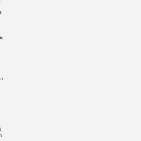
ch
ię
ci
t
h