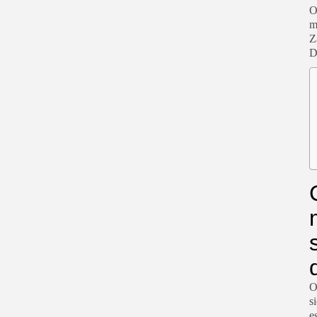
O
m
Z
D
O
s
e