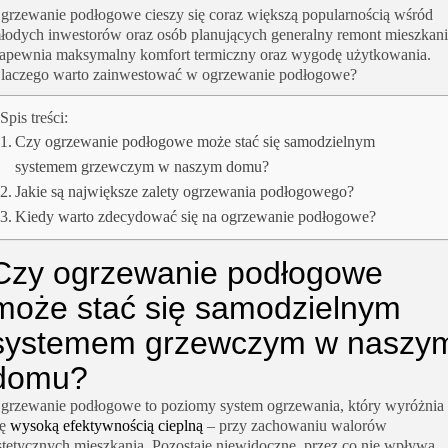
grzewanie podłogowe cieszy się coraz większą popularnością wśród
łodych inwestorów oraz osób planujących generalny remont mieszkani
apewnia maksymalny komfort termiczny oraz wygodę użytkowania.
laczego warto zainwestować w ogrzewanie podłogowe?
Spis treści:
Czy ogrzewanie podłogowe może stać się samodzielnym
systemem grzewczym w naszym domu?
Jakie są największe zalety ogrzewania podłogowego?
Kiedy warto zdecydować się na ogrzewanie podłogowe?
Czy ogrzewanie podłogowe
może stać się samodzielnym
systemem grzewczym w naszy
domu?
grzewanie podłogowe to poziomy system ogrzewania, który wyróżnia
ię
wysoką efektywnością cieplną
– przy zachowaniu walorów
stetycznych mieszkania. Pozostaje niewidoczne, przez co nie wpływa