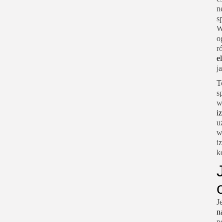
n
s
W
o
r
e
j
T
s
w
i
u
w
i
k
J
n
p