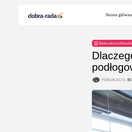
Search
Strona główna
for:
Budownictwo/Nieruch
Dlaczeg
podłogo
PUBLIKACJA:
R