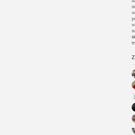
n
n
w
p
w
n
s
t
Z