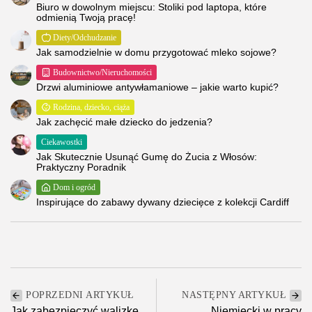
Biuro w dowolnym miejscu: Stoliki pod laptopa, które
odmienią Twoją pracę!
Diety/Odchudzanie
Jak samodzielnie w domu przygotować mleko sojowe?
Budownictwo/Nieruchomości
Drzwi aluminiowe antywłamaniowe – jakie warto kupić?
Rodzina, dziecko, ciąża
Jak zachęcić małe dziecko do jedzenia?
Ciekawostki
Jak Skutecznie Usunąć Gumę do Żucia z Włosów:
Praktyczny Poradnik
Dom i ogród
Inspirujące do zabawy dywany dziecięce z kolekcji Cardiff
POPRZEDNI ARTYKUŁ
NASTĘPNY ARTYKUŁ
Jak zabezpieczyć walizkę
Niemiecki w pracy