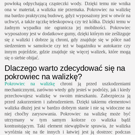
powłoką odpychającą cząsteczki wody. Dzięki temu nie wnika
ona w materiał, a walizka nie przemaka. Pokrowiec na walizkę
ma bardzo praktyczną budowę, gdyż wyposażony jest w otwór na
uchwyt, a także rączkę teleskopową czy też kółka. Dzięki temu w
żadnym wypadku nie ogranicza jej mobilności. Pokrowiec
wyposażony jest w dodatkowe gumy, dzięki którym nie ześlizguje
się z walizki i dobrze ją chroni, gdy znajduje się w półce nad
siedzeniem w samolocie czy też w bagażniku w autokarze czy
innym pojeździe, gdzie znajduje się więcej walizek, które mogą
się o siebie obijać.
Dlaczego warto zdecydować się na
pokrowiec na walizkę?
Pokrowiec na walizkę
chroni ją przed uszkodzeniami
mechanicznymi, zarówno wtedy gdy jesteś w podróży, jak i kiedy
przechowujesz walizkę w swoim mieszkaniu. Zabezpiecza ją
przed zakurzeniem i zabrudzeniem. Dzięki takiemu elementowi
walizka dłużej jest w bardzo dobrym stanie i nie są widoczne na
niej choćby zarysowania. Pokrowiec na walizkę może być
utrzymany w tym samym kolorze co walizka bądź
kontrastującym. Taki element niewątpliwie sprawia, że walizka
wyróżnia się na tle innych i łatwiej jest ją dostrzec podczas