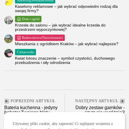
Marketing/Reklama/Media
Kasetony reklamowe – jak wybrać odpowiedni rodzaj dla
swojej firmy?
Dom i ogród
Krzesła do salonu – jak wybrać idealne krzesła do
przestrzeni wypoczynkowej?
Budownictwo/Nieruchomości
Mieszkania z ogródkiem Kraków – jak wybrać najlepsze?
Ciekawostki
Kwiat lotosu znaczenie – symbol czystości, duchowego
przebudzenia i siły odrodzenia
POPRZEDNI ARTYKUŁ
NASTĘPNY ARTYKUŁ
Bateria kuchenna - jedyny
Dobry zestaw garnków -
bohater Twojego blatu
czym się wyróżnia?
Dom i ogród
Kulinaria
Używamy pliki cookie, aby zapewnić Ci najlepsze wrażenia z