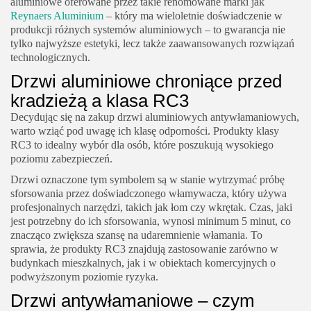
aluminiowe oferowane przez takie renomowane marki jak
Reynaers Aluminium
– który ma wieloletnie doświadczenie w
produkcji różnych systemów aluminiowych – to gwarancja nie
tylko najwyższe estetyki, lecz także zaawansowanych rozwiązań
technologicznych.
Drzwi aluminiowe chroniące przed
kradzieżą a klasa RC3
Decydując się na zakup drzwi aluminiowych antywłamaniowych,
warto wziąć pod uwagę ich klasę odporności. Produkty klasy
RC3 to idealny wybór dla osób, które poszukują wysokiego
poziomu zabezpieczeń.
Drzwi oznaczone tym symbolem są w stanie wytrzymać próbę
sforsowania przez doświadczonego włamywacza, który używa
profesjonalnych narzędzi, takich jak łom czy wkrętak. Czas, jaki
jest potrzebny do ich sforsowania, wynosi minimum 5 minut, co
znacząco zwiększa szansę na udaremnienie włamania. To
sprawia, że produkty RC3 znajdują zastosowanie zarówno w
budynkach mieszkalnych, jak i w obiektach komercyjnych o
podwyższonym poziomie ryzyka.
Drzwi antywłamaniowe – czym