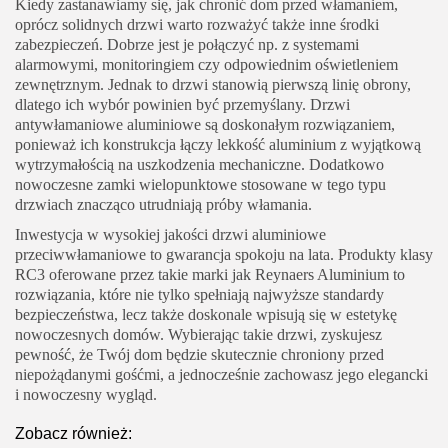
Kiedy zastanawiamy się, jak chronić dom przed włamaniem,
oprócz solidnych drzwi warto rozważyć także inne środki
zabezpieczeń. Dobrze jest je połączyć np. z systemami
alarmowymi, monitoringiem czy odpowiednim oświetleniem
zewnętrznym. Jednak to drzwi stanowią pierwszą linię obrony,
dlatego ich wybór powinien być przemyślany. Drzwi
antywłamaniowe aluminiowe są doskonałym rozwiązaniem,
ponieważ ich konstrukcja łączy lekkość aluminium z wyjątkową
wytrzymałością na uszkodzenia mechaniczne. Dodatkowo
nowoczesne zamki wielopunktowe stosowane w tego typu
drzwiach znacząco utrudniają próby włamania.
Inwestycja w wysokiej jakości drzwi aluminiowe
przeciwwłamaniowe to gwarancja spokoju na lata. Produkty klasy
RC3 oferowane przez takie marki jak Reynaers Aluminium to
rozwiązania, które nie tylko spełniają najwyższe standardy
bezpieczeństwa, lecz także doskonale wpisują się w estetykę
nowoczesnych domów. Wybierając takie drzwi, zyskujesz
pewność, że Twój dom będzie skutecznie chroniony przed
niepożądanymi gośćmi, a jednocześnie zachowasz jego elegancki
i nowoczesny wygląd.
Zobacz również: