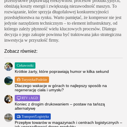
przemysłowe poprawiają efektywność procesów produkcyjnych,
obniżają koszty energii i zwiększają niezawodność maszyn. To
rozwiązanie, które sprzyja długofalowej konkurencyjności
przedsiębiorstwa na rynku. Warto pamiętać, że kompresor nie jest
jedynie narzędziem technicznym – to element infrastruktury, od
którego zależy płynność wielu kluczowych procesów. Dlatego
decyzja o jego zakupie powinna być traktowana jako strategiczna
inwestycja w przyszłość firmy.
Zobacz również:
Ciekawostki
Krótkie żarty, które poprawiają humor w kilka sekund
Turystyka/Podróże
Dlaczego wakacje w górach to najlepszy sposób na
regenerację ciała i umysłu?
RTV i AGD
Koniec z drogim drukowaniem – postaw na tańszą
alternatywę
Transport/Logistyka
Przepływ towarów w magazynach i centrach logistycznych –
jak uporządkować drogę produktu...