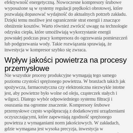
efektywność energetyczną. Nowoczesne kompresory śrubowe
wyposażone są w systemy regulacji prędkości obrotowej, które
pozwalają dopasować wydajność do aktualnych potrzeb zakładu.
Dzięki temu możliwe jest ograniczenie strat energii i znaczące
obniżenie kosztów. Warto również zwrócić uwagę na technologie
odzysku ciepła, które umożliwiają wykorzystanie energii
powstałej podczas pracy kompresora do ogrzewania pomieszczeń
lub podgrzewania wody. Takie rozwiązania sprawiają, że
inwestycja w kompresor szybko się zwraca.
Wpływ jakości powietrza na procesy
przemysłowe
Nie wszystkie procesy produkcyjne wymagają tego samego
poziomu czystości sprężonego powietrza. W branżach takich jak
spożywcza, farmaceutyczna czy elektroniczna niezwykle istotne
jest, aby powietrze było wolne od oleju, cząsteczek stałych i
wilgoci. Dlatego wybór odpowiedniego systemu filtracji i
osuszania ma ogromne znaczenie. Kompresory śrubowe
przemysłowe często współpracują z dodatkowymi urządzeniami
oczyszczającymi, które zapewniają zgodność sprężonego
powietrza z wymaganiami norm jakościowych. W zakładach,
gdzie wymagana jest wysoka precyzja, inwestycja w