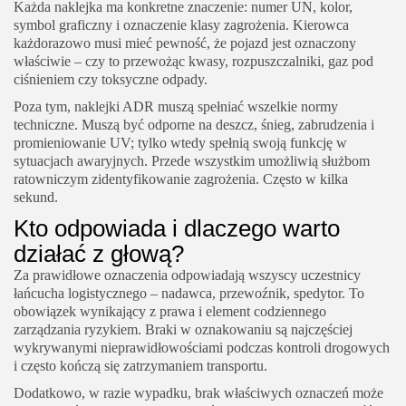
Każda naklejka ma konkretne znaczenie: numer UN, kolor,
symbol graficzny i oznaczenie klasy zagrożenia. Kierowca
każdorazowo musi mieć pewność, że pojazd jest oznaczony
właściwie – czy to przewożąc kwasy, rozpuszczalniki, gaz pod
ciśnieniem czy toksyczne odpady.
Poza tym, naklejki ADR muszą spełniać wszelkie normy
techniczne. Muszą być odporne na deszcz, śnieg, zabrudzenia i
promieniowanie UV; tylko wtedy spełnią swoją funkcję w
sytuacjach awaryjnych. Przede wszystkim umożliwią służbom
ratowniczym zidentyfikowanie zagrożenia. Często w kilka
sekund.
Kto odpowiada i dlaczego warto
działać z głową?
Za prawidłowe oznaczenia odpowiadają wszyscy uczestnicy
łańcucha logistycznego – nadawca, przewoźnik, spedytor. To
obowiązek wynikający z prawa i element codziennego
zarządzania ryzykiem. Braki w oznakowaniu są najczęściej
wykrywanymi nieprawidłowościami podczas kontroli drogowych
i często kończą się zatrzymaniem transportu.
Dodatkowo, w razie wypadku, brak właściwych oznaczeń może