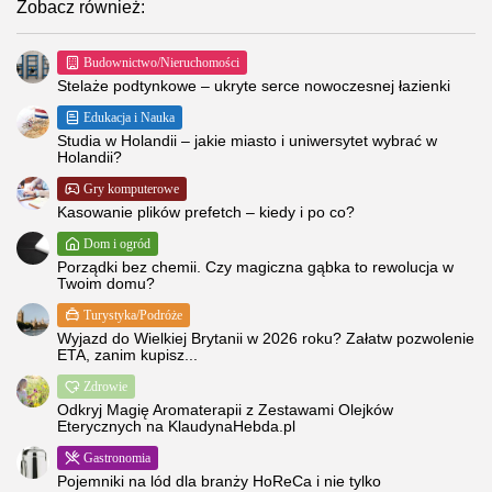
Zobacz również:
Budownictwo/Nieruchomości
Stelaże podtynkowe – ukryte serce nowoczesnej łazienki
Edukacja i Nauka
Studia w Holandii – jakie miasto i uniwersytet wybrać w
Holandii?
Gry komputerowe
Kasowanie plików prefetch – kiedy i po co?
Dom i ogród
Porządki bez chemii. Czy magiczna gąbka to rewolucja w
Twoim domu?
Turystyka/Podróże
Wyjazd do Wielkiej Brytanii w 2026 roku? Załatw pozwolenie
ETA, zanim kupisz...
Zdrowie
Odkryj Magię Aromaterapii z Zestawami Olejków
Eterycznych na KlaudynaHebda.pl
Gastronomia
Pojemniki na lód dla branży HoReCa i nie tylko