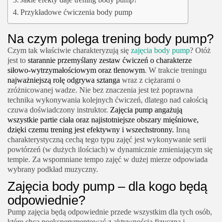
Przykładowe ćwiczenia body pump
Na czym polega trening body pump?
Czym tak właściwie charakteryzują się
zajęcia body pump
? Otóż
jest to
starannie przemyślany zestaw ćwiczeń o charakterze
siłowo-wytrzymałościowym oraz tlenowym
. W trakcie treningu
najważniejszą rolę odgrywa sztanga
wraz z ciężarami o
zróżnicowanej wadze. Nie bez znaczenia jest też poprawna
technika wykonywania kolejnych ćwiczeń, dlatego nad całością
czuwa doświadczony instruktor.
Zajęcia pump angażują
wszystkie partie ciała oraz najistotniejsze obszary mięśniowe,
dzięki czemu trening jest efektywny i wszechstronny.
Inną
charakterystyczną cechą tego typu zajęć jest wykonywanie serii
powtórzeń (w dużych ilościach) w dynamicznie zmieniającym się
tempie. Za wspomniane tempo zajęć w dużej mierze odpowiada
wybrany podkład muzyczny.
Zajęcia body pump – dla kogo będą
odpowiednie?
Pump zajęcia będą odpowiednie przede wszystkim dla tych osób,
które chcą poeksperymentować z aktywnością fizyczną i