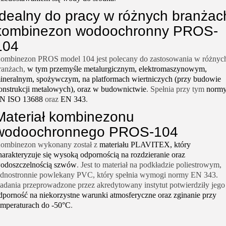
Idealny do pracy w różnych branżac
kombinezon wodoochronny PROS-
104
ombinezon PROS model 104 jest polecany do zastosowania w różnyc
ranżach,
w tym przemyśle metalurgicznym, elektromaszynowym,
ineralnym, spożywczym, na platformach wiertniczych (przy budowie
onstrukcji metalowych), oraz w budownictwie
. Spełnia przy tym
norm
N ISO 13688
oraz
EN 343
.
Materiał kombinezonu
wodoochronnego PROS-104
ombinezon wykonany został z
materiału PLAVITEX, który
harakteryzuje się wysoką odpornością na rozdzieranie oraz
odoszczelnością szwów
. Jest to materiał na podkładzie poliestrowym,
ednostronnie powlekany PVC, który spełnia wymogi normy EN 343.
adania przeprowadzone przez akredytowany instytut potwierdziły jego
dporność na niekorzystne warunki atmosferyczne oraz zginanie przy
emperaturach do -50°C
.