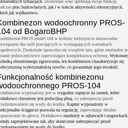
óżnorodnych sytuacjach
. Doskonale więc spełniają swoja funkcję
odczas
prac budowlanych, jak i w trakcie aktywności rekreacyjnych,
akich jak wędkarstwo
.
Kombinezon wodoochronny PROS-
104 od BogaroBHP
ombinezon PROS model 104 w kolorze zielonym to niezawodne
ozwiązanie dla osób pracujących w wymagających warunkach
ogodowych. Doskonale sprawdza się wszędzie tam, gdzie niezbędne je
branie jednoczęściowe zapewniające kompleksową ochronę.
Wykonan
echniką obustronnego zgrzewania, ten kombinezon charakteryzuje się
odwyższoną wytrzymałością szwów, co gwarantuje jego trwałość.
Funkcjonalność kombinezonu
wodoochronnego PROS-104
ombinezon wyposażony jest w
wygodne zapięcie na zamek, które
odatkowo chronione jest podwójną plisą
, co zabezpiecza przed
rzedostawaniem się wody do środka.
Kaptur wyposażony w
unkcjonalne ściągacze pozwala na regulację
, zapewniając idealne
opasowanie do głowy. Dodatkowo
mankiety w rękawach i nogawkach
ostały zaprojektowane tak, aby skutecznie zabezpieczać przed
rzedostawaniem się wody do środka
.