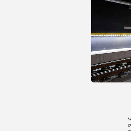
W
z
o