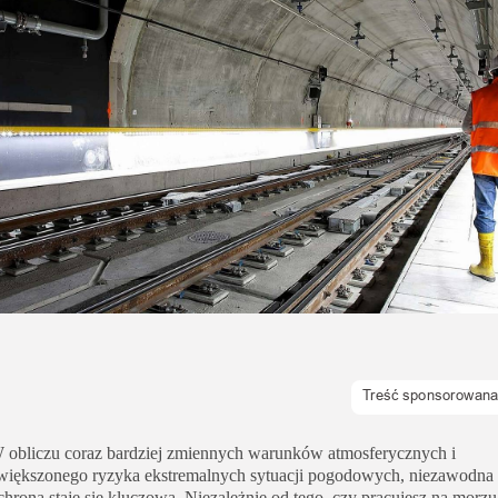
Uroda
Zakupy i opinie
Zdrowie
 obliczu coraz bardziej zmiennych warunków atmosferycznych i
większonego ryzyka ekstremalnych sytuacji pogodowych, niezawodna
chrona staje się kluczowa. Niezależnie od tego, czy pracujesz na morzu