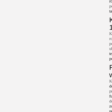
r
p
t
K
r
p
u
t
p
K
d
p
f
d
z
p