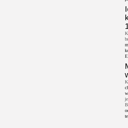
K
b
m
k
E
K
c
w
j
B
o
t