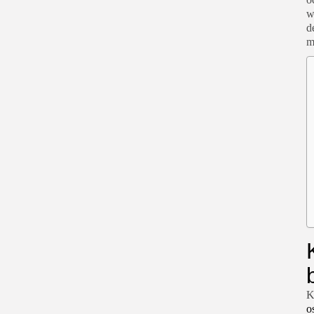
w
d
m
K
o