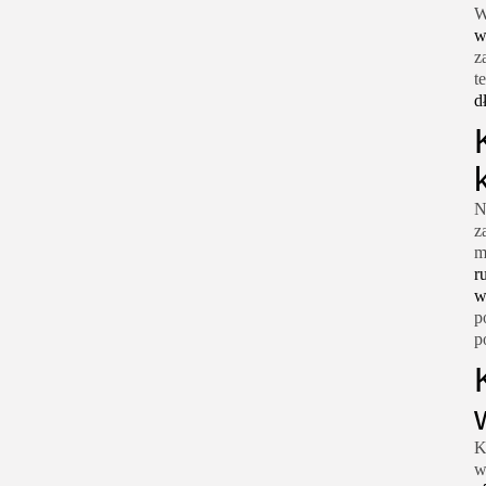
W
w
z
t
d
N
z
m
r
w
p
p
K
w