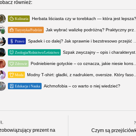
obacz również:
Herbata liściasta czy w torebkach — która jest lepsza
Kulinaria
Jak wybrać walizkę podróżną? Prak
Turystyka/Podróże
Spadek i co dalej? Jak sprawnie i bezstresowo przej
Prawo
Szpak zw
Zoologia/Rolnictwo/Leśnictwo
Podniebienie gotyckie – co oznacza, jakie niesie kons
Zdrowie
Modny T-shirt: gładki, z nadrukiem, o
Moda
Aichmofobia – co warto o niej wiedzieć?
Edukacja i Nauka
UŁ
zobowiązujący prezent na
Czym są przejściówk