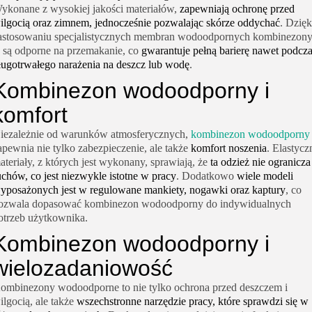
ykonane z wysokiej jakości materiałów,
zapewniają ochronę przed
ilgocią oraz zimnem, jednocześnie pozwalając skórze oddychać
. Dzięk
astosowaniu specjalistycznych membran wodoodpornych kombinezon
e są odporne na przemakanie, co
gwarantuje pełną barierę nawet podcz
ługotrwałego narażenia na deszcz lub wodę
.
Kombinezon wodoodporny i
komfort
iezależnie od warunków atmosferycznych,
kombinezon wodoodporny
apewnia nie tylko zabezpieczenie, ale także
komfort noszenia
. Elastycz
ateriały, z których jest wykonany, sprawiają, że
ta odzież nie ogranicza
uchów, co jest niezwykle istotne w pracy
. Dodatkowo
wiele modeli
yposażonych jest w regulowane mankiety, nogawki oraz kaptury
, co
ozwala dopasować kombinezon wodoodporny do indywidualnych
otrzeb użytkownika.
Kombinezon wodoodporny i
wielozadaniowość
ombinezony wodoodporne to nie tylko ochrona przed deszczem i
ilgocią, ale także
wszechstronne narzędzie pracy, które sprawdzi się w