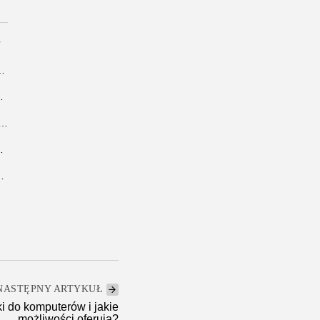
?
tyczny przewodnik dla podróżników
ść przez formalności spadkowe
yczajny – opis i charakterystyka
ekwencje i czy ma znaczenie...
versize. Który fason wybrać?
NASTĘPNY ARTYKUŁ
i do komputerów i jakie
możliwości oferują?