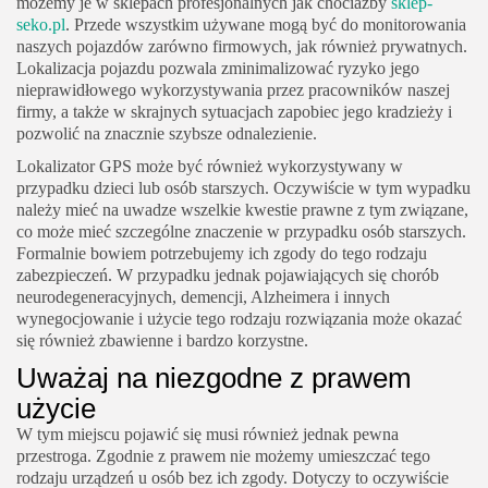
możemy je w sklepach profesjonalnych jak chociażby
sklep-
seko.pl
. Przede wszystkim używane mogą być do monitorowania
naszych pojazdów zarówno firmowych, jak również prywatnych.
Lokalizacja pojazdu pozwala zminimalizować ryzyko jego
nieprawidłowego wykorzystywania przez pracowników naszej
firmy, a także w skrajnych sytuacjach zapobiec jego kradzieży i
pozwolić na znacznie szybsze odnalezienie.
Lokalizator GPS może być również wykorzystywany w
przypadku dzieci lub osób starszych. Oczywiście w tym wypadku
należy mieć na uwadze wszelkie kwestie prawne z tym związane,
co może mieć szczególne znaczenie w przypadku osób starszych.
Formalnie bowiem potrzebujemy ich zgody do tego rodzaju
zabezpieczeń. W przypadku jednak pojawiających się chorób
neurodegeneracyjnych, demencji, Alzheimera i innych
wynegocjowanie i użycie tego rodzaju rozwiązania może okazać
się również zbawienne i bardzo korzystne.
Uważaj na niezgodne z prawem
użycie
W tym miejscu pojawić się musi również jednak pewna
przestroga. Zgodnie z prawem nie możemy umieszczać tego
rodzaju urządzeń u osób bez ich zgody. Dotyczy to oczywiście