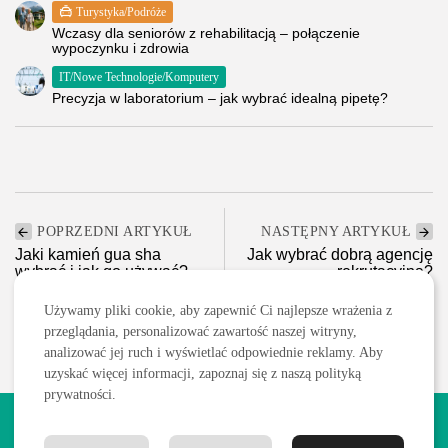
Turystyka/Podróże
Wczasy dla seniorów z rehabilitacją – połączenie
wypoczynku i zdrowia
IT/Nowe Technologie/Komputery
Precyzja w laboratorium – jak wybrać idealną pipetę?
POPRZEDNI ARTYKUŁ
NASTĘPNY ARTYKUŁ
Jaki kamień gua sha
Jak wybrać dobrą agencję
wybrać i jak go używać?
rekrutacyjną?
Uroda
Praca
Używamy pliki cookie, aby zapewnić Ci najlepsze wrażenia z
przeglądania, personalizować zawartość naszej witryny,
analizować jej ruch i wyświetlać odpowiednie reklamy. Aby
uzyskać więcej informacji, zapoznaj się z naszą polityką
prywatności.
2026 Wszelkie prawa zastrzeżone. Treści publikowane w serwisie
są chronione prawem autorskim.