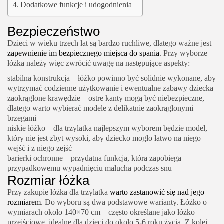
Dodatkowe funkcje i udogodnienia
Bezpieczeństwo
Dzieci w wieku trzech lat są bardzo ruchliwe, dlatego ważne jest
zapewnienie im bezpiecznego miejsca do spania
. Przy wyborze
łóżka należy więc zwrócić uwagę na następujące aspekty:
stabilna konstrukcja – łóżko powinno być solidnie wykonane, aby
wytrzymać codzienne użytkowanie i ewentualne zabawy dziecka
zaokrąglone krawędzie – ostre kanty mogą być niebezpieczne,
dlatego warto wybierać modele z delikatnie zaokrąglonymi
brzegami
niskie łóżko – dla trzylatka najlepszym wyborem będzie model,
który nie jest zbyt wysoki, aby dziecko mogło łatwo na niego
wejść i z niego zejść
barierki ochronne – przydatna funkcja, która zapobiega
przypadkowemu wypadnięciu malucha podczas snu
Rozmiar łóżka
Przy zakupie łóżka dla trzylatka
warto zastanowić się nad jego
rozmiarem
. Do wyboru są dwa podstawowe warianty. Łóżko o
wymiarach około 140×70 cm – często określane jako łóżko
przejściowe, idealne dla dzieci do około 5-6 roku życia. Z kolei