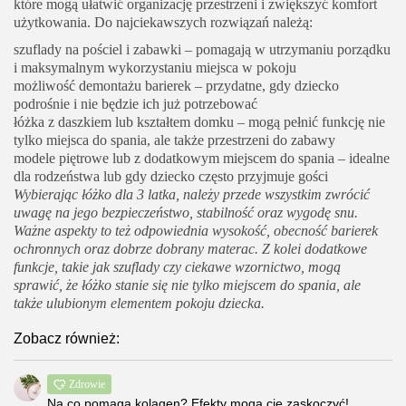
które mogą ułatwić organizację przestrzeni i zwiększyć komfort
użytkowania. Do najciekawszych rozwiązań należą:
szuflady na pościel i zabawki – pomagają w utrzymaniu porządku
i maksymalnym wykorzystaniu miejsca w pokoju
możliwość demontażu barierek – przydatne, gdy dziecko
podrośnie i nie będzie ich już potrzebować
łóżka z daszkiem lub kształtem domku – mogą pełnić funkcję nie
tylko miejsca do spania, ale także przestrzeni do zabawy
modele piętrowe lub z dodatkowym miejscem do spania – idealne
dla rodzeństwa lub gdy dziecko często przyjmuje gości
Wybierając
łóżko dla 3 latka
, należy przede wszystkim zwrócić
uwagę na jego bezpieczeństwo, stabilność oraz wygodę snu.
Ważne aspekty to też odpowiednia wysokość, obecność barierek
ochronnych oraz dobrze dobrany materac. Z kolei dodatkowe
funkcje, takie jak szuflady czy ciekawe wzornictwo, mogą
sprawić, że łóżko stanie się nie tylko miejscem do spania, ale
także ulubionym elementem pokoju dziecka.
Zobacz również:
Zdrowie
Na co pomaga kolagen? Efekty mogą cię zaskoczyć!