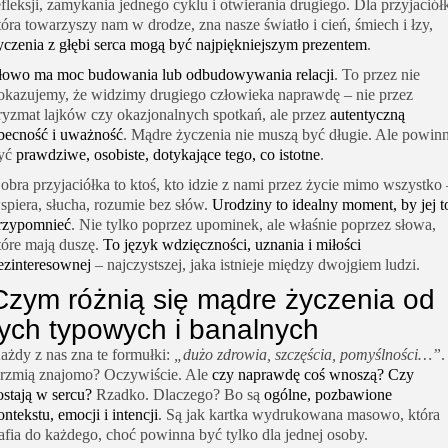
efleksji, zamykania jednego cyklu i otwierania drugiego. Dla przyjaciółk
tóra towarzyszy nam w drodze, zna nasze światło i cień, śmiech i łzy,
yczenia z głębi serca mogą być najpiękniejszym prezentem
.
łowo ma moc budowania lub odbudowywania relacji
. To przez nie
okazujemy, że widzimy drugiego człowieka naprawdę – nie przez
ryzmat lajków czy okazjonalnych spotkań, ale przez
autentyczną
becność i uważność
. Mądre życzenia nie muszą być długie. Ale powin
yć
prawdziwe, osobiste, dotykające tego, co istotne
.
obra przyjaciółka to ktoś, kto idzie z nami przez życie mimo wszystko 
spiera, słucha, rozumie bez słów.
Urodziny to idealny moment, by jej t
rzypomnieć
. Nie tylko poprzez upominek, ale właśnie poprzez słowa,
tóre mają duszę.
To język wdzięczności, uznania i miłości
ezinteresownej
– najczystszej, jaka istnieje między dwojgiem ludzi.
Czym różnią się mądre życzenia od
tych typowych i banalnych
ażdy z nas zna te formułki:
„dużo zdrowia, szczęścia, pomyślności…”
.
rzmią znajomo? Oczywiście. Ale
czy naprawdę coś wnoszą? Czy
ostają w sercu?
Rzadko. Dlaczego? Bo są
ogólne, pozbawione
ontekstu, emocji i intencji
. Są jak kartka wydrukowana masowo, która
rafia do każdego, choć powinna być tylko dla jednej osoby.