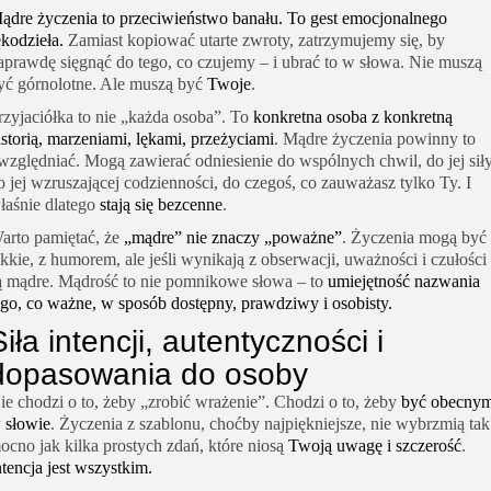
ądre życzenia to przeciwieństwo banału. To gest emocjonalnego
ękodzieła.
Zamiast kopiować utarte zwroty, zatrzymujemy się, by
aprawdę sięgnąć do tego, co czujemy – i ubrać to w słowa. Nie muszą
yć górnolotne. Ale muszą być
Twoje
.
rzyjaciółka to nie „każda osoba”. To
konkretna osoba z konkretną
istorią, marzeniami, lękami, przeżyciami
. Mądre życzenia powinny to
względniać. Mogą zawierać odniesienie do wspólnych chwil, do jej siły
o jej wzruszającej codzienności, do czegoś, co zauważasz tylko Ty. I
łaśnie dlatego
stają się bezcenne
.
arto pamiętać, że
„mądre” nie znaczy „poważne”
. Życzenia mogą być
ekkie, z humorem, ale jeśli wynikają z obserwacji, uważności i czułości
ą mądre. Mądrość to nie pomnikowe słowa – to
umiejętność nazwania
ego, co ważne, w sposób dostępny, prawdziwy i osobisty.
Siła intencji, autentyczności i
dopasowania do osoby
ie chodzi o to, żeby „zrobić wrażenie”. Chodzi o to, żeby
być obecny
 słowie
. Życzenia z szablonu, choćby najpiękniejsze, nie wybrzmią tak
ocno jak kilka prostych zdań, które niosą
Twoją uwagę i szczerość
.
ntencja jest wszystkim.