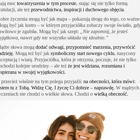
ają moc
towarzyszenia w tym procesie
, stając się nie tylko formą
ratulacji, ale też
przewodnictwa, inspiracji i duchowego objęcia
.
obre życzenia mogą być jak mapa – pokazują drogę do tego, co ważne
ogą być jak lustro – w którym przyjaciółka zobaczy swoje światło, gd
hwilowo je zgubiła. Mogą być jak szept:
„Nie zapomnij, że jesteś
yjątkowa, nawet gdy nie wszystko układa się idealnie.”
ądre słowa mogą
dodać odwagi, przypomnieć marzenia, przywrócić
adzieję
. Mogą też być jak
symboliczny start nowego cyklu
, nasycony
kceptacją i wiarą. Przyjaciółka, która je otrzyma, poczuje, że nie tylko
bchodzi kolejne urodziny – ale też
że jest widziana, rozumiana i
spierana w swojej wyjątkowości.
 przecież właśnie na tym polega przyjaźń:
na obecności, która mówi:
estem tu z Tobą. Widzę Cię. I życzę Ci dobrze – naprawdę.
W mądrych
yczeniach nie chodzi o wielkie słowa. Chodzi o
wielką obecność.