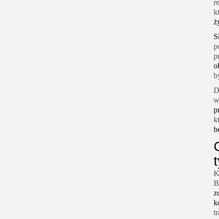
r
k
ż
S
p
p
o
b
D
w
p
k
b
K
B
z
k
t