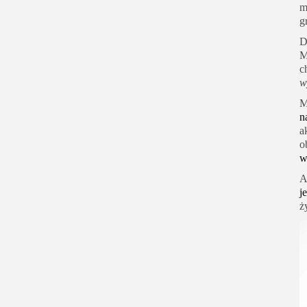
m
g
D
M
c
w
M
n
a
o
w
A
j
ż