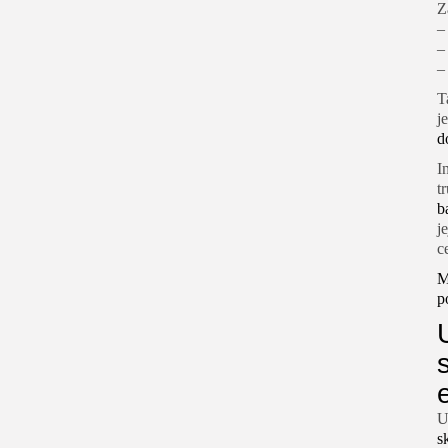
Z
T
j
d
I
t
b
j
c
M
p
U
s