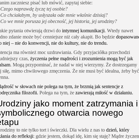
anim zaczniesz pisać lub mówić, zapytaj siebie:
–
Czego naprawdę życzę tej osobie?
–
Co chciałabym, by usłyszała ode mnie właśnie dzisiaj?
–
Co we mnie porusza jej obecność, jej historia, jej urodziny?
akie pytania otwierają drzwi do
intymnej komunikacji
. Wtedy nawet
edno zdanie może być cenniejsze niż cały akapit. Bo będzie
dopasowan
o niej – nie do konwencji, nie do kultury, nie do trendu.
ntencja ma również moc uzdrawiania. Gdy przyjaciółka przechodzi
rudniejszy czas,
życzenia pełne mądrości i zrozumienia mogą być jak
alsam
. Mogą przypominać, że nadal w niej wierzymy. Że dostrzegamy
ej siłę, mimo chwilowego zmęczenia. Że nie musi być idealna, żeby być
enna.
ądrość w słowach nie polega na tym, że brzmią jak sentencje z
odręcznika filozofii.
Polega na tym, że
zawierają miłość w działaniu.
Urodziny jako moment zatrzymania i
symbolicznego otwarcia nowego
etapu
rodziny to nie tylko tort i świeczki. Dla wielu z nas to
dzień, który
kłania do refleksji
: gdzie jestem, dokąd idę, kim się staję? Mądre życzen