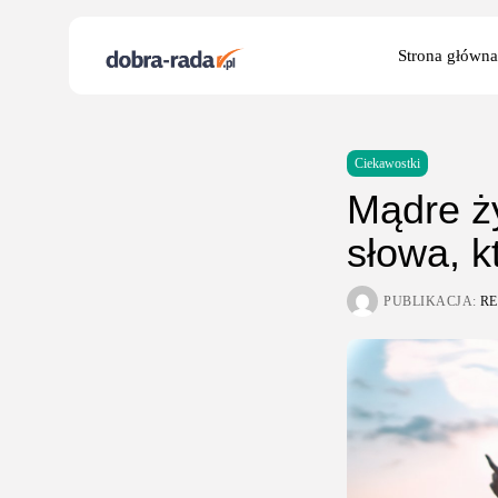
Search
Strona główna
for:
Ciekawostki
Mądre ży
słowa, k
PUBLIKACJA:
R