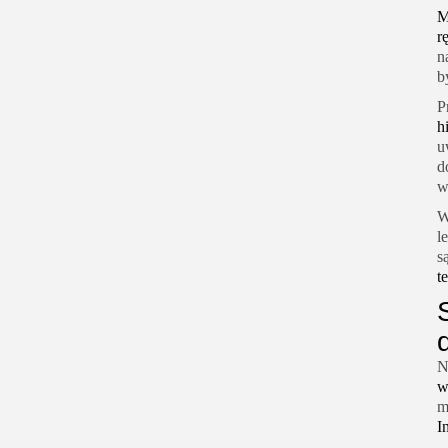
M
r
n
b
P
h
u
d
w
W
l
s
t
N
w
m
I