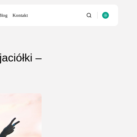
Blog
Kontakt
aciółki –
utery