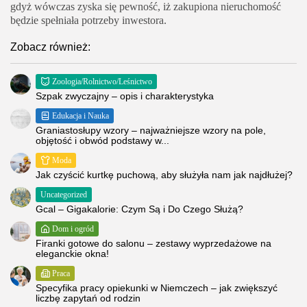
gdyż wówczas zyska się pewność, iż zakupiona nieruchomość
będzie spełniała potrzeby inwestora.
Zobacz również:
Zoologia/Rolnictwo/Leśnictwo
Szpak zwyczajny – opis i charakterystyka
Edukacja i Nauka
Graniastosłupy wzory – najważniejsze wzory na pole,
objętość i obwód podstawy w...
Moda
Jak czyścić kurtkę puchową, aby służyła nam jak najdłużej?
Uncategorized
Gcal – Gigakalorie: Czym Są i Do Czego Służą?
Dom i ogród
Firanki gotowe do salonu – zestawy wyprzedażowe na
eleganckie okna!
Praca
Specyfika pracy opiekunki w Niemczech – jak zwiększyć
liczbę zapytań od rodzin