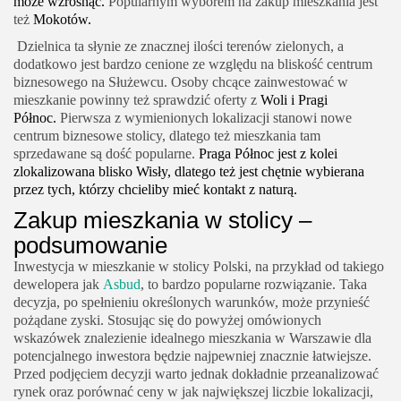
może wzrosnąć.
Popularnym wyborem na zakup mieszkania jest
też
Mokotów.
Dzielnica ta słynie ze znacznej ilości terenów zielonych, a
dodatkowo jest bardzo cenione ze względu na bliskość centrum
biznesowego na Służewcu. Osoby chcące zainwestować w
mieszkanie powinny też sprawdzić oferty z
Woli i Pragi
Północ.
Pierwsza z wymienionych lokalizacji stanowi nowe
centrum biznesowe stolicy, dlatego też mieszkania tam
sprzedawane są dość popularne.
Praga Północ jest z kolei
zlokalizowana blisko Wisły, dlatego też jest chętnie wybierana
przez tych, którzy chcieliby mieć kontakt z naturą.
Zakup mieszkania w stolicy –
podsumowanie
Inwestycja w mieszkanie w stolicy Polski, na przykład od takiego
dewelopera jak
Asbud
, to bardzo popularne rozwiązanie. Taka
decyzja, po spełnieniu określonych warunków, może przynieść
pożądane zyski. Stosując się do powyżej omówionych
wskazówek znalezienie idealnego mieszkania w Warszawie dla
potencjalnego inwestora będzie najpewniej znacznie łatwiejsze.
Przed podjęciem decyzji warto jednak dokładnie przeanalizować
rynek oraz porównać ceny w jak największej liczbie lokalizacji,