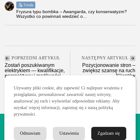
Uroda
Fryzura typu bombka – Awangarda, czy konserwatyzm?
Wszystko co powinnaś wiedzieć o...
POPRZEDNI ARTYKUŁ
NASTĘPNY ARTYKUŁ
Zostań poszukiwanym
Pozycjonowanie stron –
elektrykiem — kwalifikacje,
zwiększ szansę na ruch
perspektywy i możliwości
Klientów
Edukacja i Nauka
Marketing/Reklama/Media
Używamy pliki cookie, aby zapewnić Ci najlepsze wrażenia z
przeglądania, personalizować zawartość naszej witryny,
analizować jej ruch i wyświetlać odpowiednie reklamy. Aby
uzyskać więcej informacji, zapoznaj się z naszą polityką
prywatności.
2026 Wszelkie prawa zastrzeżone. Treści publikowane w serwisie
są chronione prawem autorskim.
Odmawiam
Ustawienia
Zgadzam się
Polityka prywatności
Blog
Kontakt