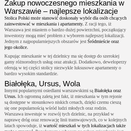
Zakup nowoczesnego mieszkania w
Warszawie – najlepsze lokalizacje
Stolica Polski może stanowić doskonały wybór dla osób chcących
zainwestować w mieszkania i apartamenty.
Z racji tego, iż
Warszawa jest miastem o bardzo dużej powierzchni, początkujący
inwestorzy mogą mieć problem z wyborem najlepszej lokalizacji.
Jednym z najpopularniejszych obszarów jest
Śródmieście oraz
jego okolice.
Kupując mieszkanie w tej dzielnicy ma się dostęp do szerokiej
gamy różnorodnych usług oraz atrakcji. Dodatkowo, deweloperzy
oferują w tej części stolicy niezwykle luksusowe apartamenty o
bardzo wysokim standardzie.
Białołęka, Ursus, Wola
Innymi popularnymi osiedlami warszawskimi są
Białołęka oraz
Ursus.
Ich ogromną zaletą jest fakt, iż mieszkania w tym rejonie
są dostępne w stosunkowo niskich cenach, dzięki czemu cieszą
się one popularnością wśród ludzi młodych oraz rodzin.
Warszawa inwestuje w rozwój tych dzielnic, na przykład w
naprawę dróg oraz renowację linii tramwajowych, co w kolejnych
latach spowoduje, iż
wartość mieszkań w tych lokalizacjach także