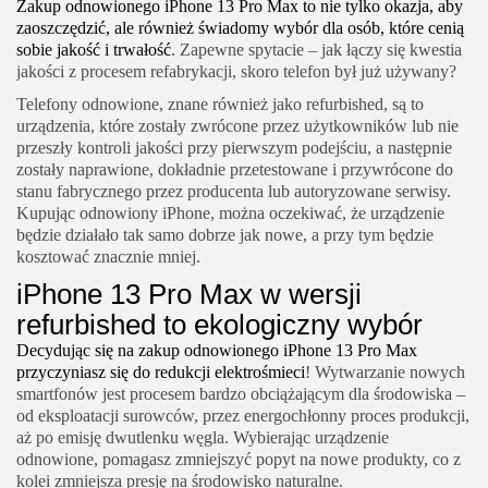
Zakup odnowionego iPhone 13 Pro Max to nie tylko okazja, aby
zaoszczędzić, ale również świadomy wybór dla osób, które cenią
sobie jakość i trwałość
. Zapewne spytacie – jak łączy się kwestia
jakości z procesem refabrykacji, skoro telefon był już używany?
Telefony odnowione, znane również jako refurbished, są to
urządzenia, które zostały zwrócone przez użytkowników lub nie
przeszły kontroli jakości przy pierwszym podejściu, a następnie
zostały naprawione, dokładnie przetestowane i przywrócone do
stanu fabrycznego przez producenta lub autoryzowane serwisy.
Kupując odnowiony iPhone, można oczekiwać, że urządzenie
będzie działało tak samo dobrze jak nowe, a przy tym będzie
kosztować znacznie mniej.
iPhone 13 Pro Max w wersji
refurbished to ekologiczny wybór
Decydując się na zakup odnowionego iPhone 13 Pro Max
przyczyniasz się do redukcji elektrośmieci
! Wytwarzanie nowych
smartfonów jest procesem bardzo obciążającym dla środowiska –
od eksploatacji surowców, przez energochłonny proces produkcji,
aż po emisję dwutlenku węgla. Wybierając urządzenie
odnowione, pomagasz zmniejszyć popyt na nowe produkty, co z
kolei zmniejsza presję na środowisko naturalne.