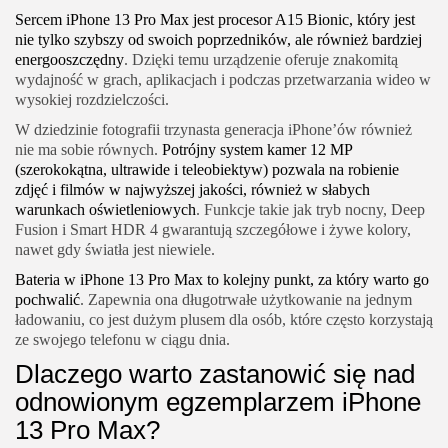
Sercem iPhone 13 Pro Max jest procesor A15 Bionic, który jest
nie tylko szybszy od swoich poprzedników, ale również bardziej
energooszczędny
. Dzięki temu urządzenie oferuje znakomitą
wydajność w grach, aplikacjach i podczas przetwarzania wideo w
wysokiej rozdzielczości.
W dziedzinie fotografii trzynasta generacja iPhone’ów również
nie ma sobie równych.
Potrójny system kamer 12 MP
(szerokokątna, ultrawide i teleobiektyw) pozwala na robienie
zdjęć i filmów w najwyższej jakości, również w słabych
warunkach oświetleniowych
. Funkcje takie jak tryb nocny, Deep
Fusion i Smart HDR 4 gwarantują szczegółowe i żywe kolory,
nawet gdy światła jest niewiele.
Bateria w iPhone 13 Pro Max to kolejny punkt, za który warto go
pochwalić
. Zapewnia ona długotrwałe użytkowanie na jednym
ładowaniu, co jest dużym plusem dla osób, które często korzystają
ze swojego telefonu w ciągu dnia.
Dlaczego warto zastanowić się nad
odnowionym egzemplarzem iPhone
13 Pro Max?