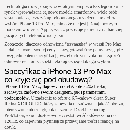
Technologia rozwija się w zawrotnym tempie, a każdego roku na
rynek wprowadzane są nowe modele smartfonów, wiele osób
zastanawia się, czy zakup odnowionego urządzenia to dobry
wybór. iPhone 13 Pro Max, mimo że nie jest już najnowszym
modelem w ofercie Apple, wciąż pozostaje jednym z najbardziej
pożądanych telefonów na rynku.
Zobaczcie, dlaczego odnowiona “trzynastka” w wersji Pro Max
nadal jest warta swojej ceny – przygotowaliśmy pełny przegląd z
uwzględnieniem specyfikacji, wszelkich zalet zakupu urządzeń
odnowionych oraz aspektu ekologicznego takiego wyboru.
Specyfikacja iPhone 13 Pro Max –
co kryje się pod obudową?
iPhone 13 Pro Max, flagowy model Apple z 2021 roku,
zachwyca zarówno swoim designem, jak i parametrami
podzespołów
. Urządzenie to oferuje 6,7-calowy ekran Super
Retina XDR OLED, który zapewnia niezrównaną jakość obrazu,
intensywne kolory i głębokie czernie. Dzięki technologii
ProMotion, ekran dostosowuje częstotliwość odświeżania do
120Hz, co zapewnia płynniejsze przewijanie treści i reakcję na
dotyk.