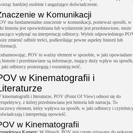
worząc bardziej osobiste i angażujące doświadczenie.
Znaczenie w Komunikacji
OV ma fundamentalne znaczenie w komunikacji, ponieważ sposób, w
aki historia jest opowiedziana lub wydarzenie jest przedstawione, może
nacząco wpłynąć na interpretację odbiorcy. Wybór odpowiedniego PO
oże zmienić odbiór treści, podkreślając pewne aspekty historii lub
nformacji.
odsumowując, POV to ważny element w sposobie, w jaki opowiadane
ą historie i przedstawiane są informacje, mający duży wpływ na sposób
 jaki odbiorcy postrzegają i rozumieją treść.
POV w Kinematografii i
Literaturze
 kinematografii i literaturze, POV (Point Of View) odnosi się do
erspektywy, z której przedstawiana jest historia lub narracja. To
luczowy element, który wpływa na sposób, w jaki odbiorcy i czytelnic
oświadczają i interpretują opowieść.
POV w Kinematografii
erspektywa Kamery
: W filmach, POV jest często używany do pokazan