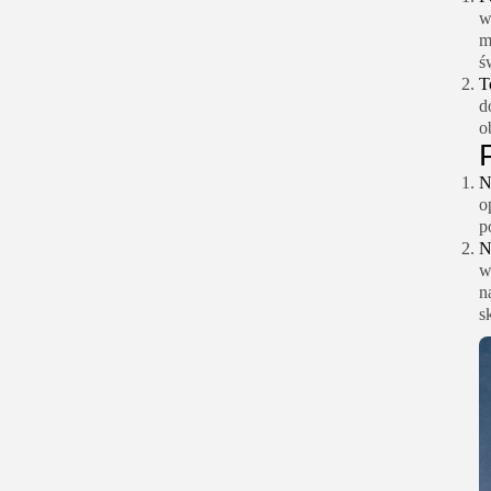
w
m
ś
T
d
o
N
o
p
N
w
n
s