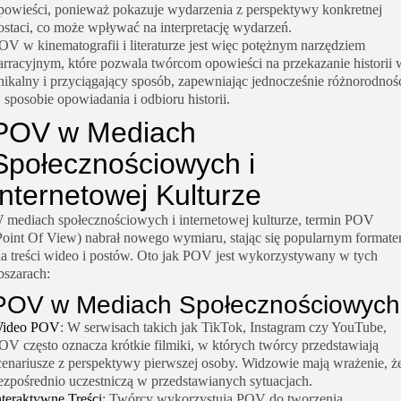
powieści, ponieważ pokazuje wydarzenia z perspektywy konkretnej
ostaci, co może wpływać na interpretację wydarzeń.
OV w kinematografii i literaturze jest więc potężnym narzędziem
arracyjnym, które pozwala twórcom opowieści na przekazanie historii 
nikalny i przyciągający sposób, zapewniając jednocześnie różnorodnoś
 sposobie opowiadania i odbioru historii.
POV w Mediach
Społecznościowych i
Internetowej Kulturze
 mediach społecznościowych i internetowej kulturze, termin POV
Point Of View) nabrał nowego wymiaru, stając się popularnym format
la treści wideo i postów. Oto jak POV jest wykorzystywany w tych
bszarach:
POV w Mediach Społecznościowych
ideo POV
: W serwisach takich jak TikTok, Instagram czy YouTube,
OV często oznacza krótkie filmiki, w których twórcy przedstawiają
cenariusze z perspektywy pierwszej osoby. Widzowie mają wrażenie, ż
ezpośrednio uczestniczą w przedstawianych sytuacjach.
nteraktywne Treści
: Twórcy wykorzystują POV do tworzenia