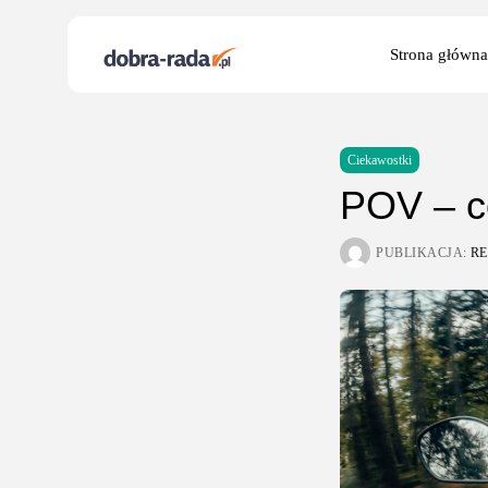
Search
Strona główna
for:
Ciekawostki
POV – c
PUBLIKACJA:
R