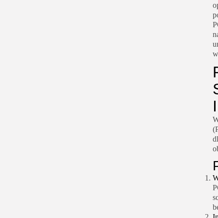
o
p
P
n
u
w
W
(
d
o
W
P
s
b
I