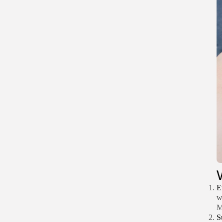
E
w
M
S