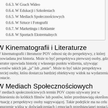
W Grach Wideo
W Edukacji i Szkoleniach
W Mediach Społecznościowych
W Sztuce i Fotografii
W Marketingu i Reklamie
W Sportach Ekstremalnych
W Kinematografii i Literaturze
 kinematografii i literaturze POV odnosi się do perspektywy, z której
powiadana jest historia. Może to być perspektywa pierwszej osoby, gdz
arrator opowiada historię z własnego punktu widzenia, używając
wrotów takich jak „ja” lub „mnie”. Może to być także perspektywa
rzeciej osoby, która dostarcza bardziej obiektywny widok na wydarzenia
ostacie.
W Mediach Społecznościowych
 mediach społecznościowych termin POV często używany jest w
dniesieniu do krótkich filmów lub postów, które przedstawiają określon
ytuację z perspektywy osoby nagrywającej. Takie podejście ma na celu
anurzenie widza w doświadczeniach i emocjach przedstawianej postaci