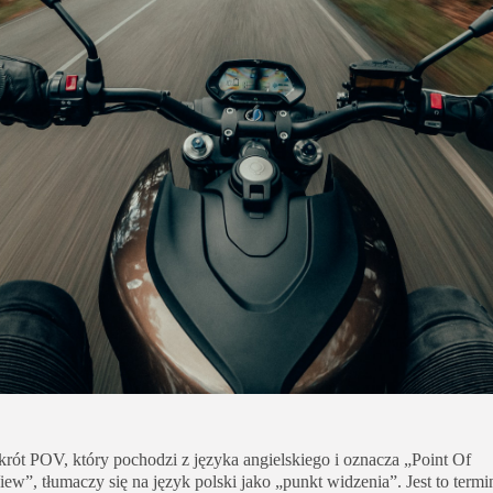
Uroda
Zakupy i opinie
Zdrowie
krót POV, który pochodzi z języka angielskiego i oznacza „Point Of
iew”, tłumaczy się na język polski jako „punkt widzenia”. Jest to termi