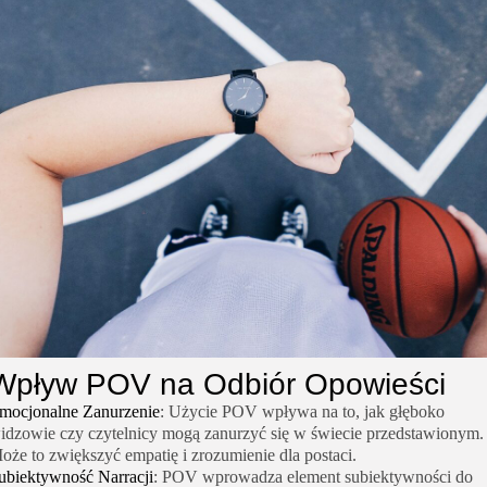
Wpływ POV na Odbiór Opowieści
mocjonalne Zanurzenie
: Użycie POV wpływa na to, jak głęboko
idzowie czy czytelnicy mogą zanurzyć się w świecie przedstawionym.
oże to zwiększyć empatię i zrozumienie dla postaci.
ubiektywność Narracji
: POV wprowadza element subiektywności do