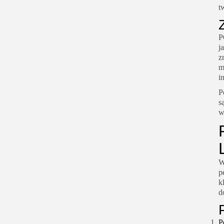
t
P
j
z
m
i
P
s
w
W
p
k
d
P