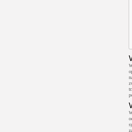
W
o
n
z
t
p
W
o
s
z