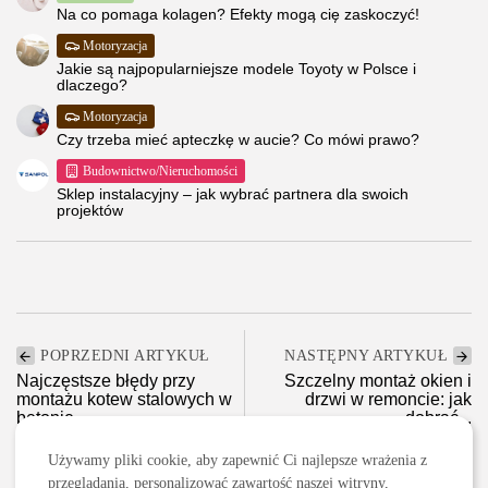
Na co pomaga kolagen? Efekty mogą cię zaskoczyć!
Motoryzacja
Jakie są najpopularniejsze modele Toyoty w Polsce i
dlaczego?
Motoryzacja
Czy trzeba mieć apteczkę w aucie? Co mówi prawo?
Budownictwo/Nieruchomości
Sklep instalacyjny – jak wybrać partnera dla swoich
projektów
POPRZEDNI ARTYKUŁ
NASTĘPNY ARTYKUŁ
Najczęstsze błędy przy
Szczelny montaż okien i
montażu kotew stalowych w
drzwi w remoncie: jak
betonie –...
dobrać...
Budownictwo/Nieruchomości
Dom i ogród
Używamy pliki cookie, aby zapewnić Ci najlepsze wrażenia z
przeglądania, personalizować zawartość naszej witryny,