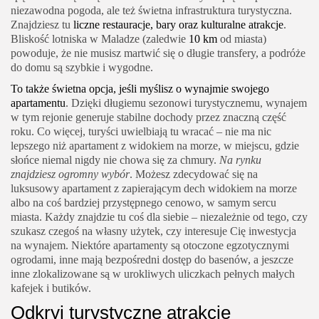
niezawodna pogoda, ale też świetna infrastruktura turystyczna.
Znajdziesz tu
liczne restauracje, bary oraz kulturalne atrakcje
.
Bliskość lotniska w Maladze (zaledwie
10 km
od miasta)
powoduje, że nie musisz martwić się o długie transfery, a podróże
do domu są szybkie i wygodne.
To także świetna opcja, jeśli myślisz o wynajmie swojego
apartamentu
. Dzięki długiemu sezonowi turystycznemu, wynajem
w tym rejonie generuje stabilne dochody przez znaczną część
roku. Co więcej, turyści uwielbiają tu wracać – nie ma nic
lepszego niż apartament z widokiem na morze, w miejscu, gdzie
słońce niemal nigdy nie chowa się za chmury.
Na rynku
znajdziesz ogromny wybór
. Możesz zdecydować się na
luksusowy apartament z zapierającym dech widokiem na morze
albo na coś bardziej przystępnego cenowo, w samym sercu
miasta. Każdy znajdzie tu coś dla siebie – niezależnie od tego, czy
szukasz czegoś na własny użytek, czy interesuje Cię inwestycja
na wynajem. Niektóre apartamenty są otoczone egzotycznymi
ogrodami, inne mają bezpośredni dostęp do basenów, a jeszcze
inne zlokalizowane są w urokliwych uliczkach pełnych małych
kafejek i butików.
Odkryj turystyczne atrakcje