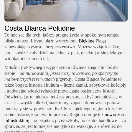
Costa Blanca Południe
To miejsce dla tych, którzy pragną życia w spokojnym tempie,
blisko morza. Liczne plaże wyróżnione
Błękitną Flagą
zapewniają czystość i bezpieczeństwo. Możesz wziąć książkę,
koc i spędzić cały dzień na jednej z plaż, delektując się pięknymi
widokami i szumem fal.
Miłośnicy aktywnego wypoczynku również znajdą tu coś dla
siebie –
od nurkowania, przez trasy rowerowe, po spacery po
malowniczych rezerwatach przyrody
. Costa Blanca Południe to
także bogata historia i kultura – liczne zamki, zabytkowe kościoły
i tradycyjne wioski rybackie przyciągają pasjonatów historii.
Odwiedzając te miejsca, możesz poczuć, jakbyś przeniósł się w
czasie – wąskie uliczki, stare mury, zapach domowych potraw
unoszący się w powietrzu. Każdy zakątek tego regionu kryje w
sobie historię, którą warto poznać. Region oferuje też
nowoczesną
infrastrukturę
– od szpitali, przez szkoły, po centra handlowe – co
sprawia, że jest to miejsce nie tylko na wakacje, ale również do