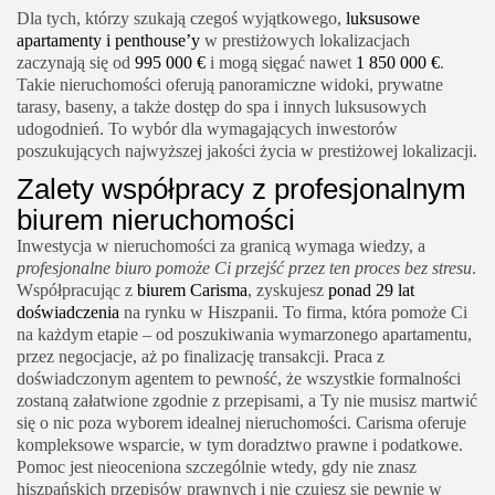
Dla tych, którzy szukają czegoś wyjątkowego,
luksusowe
apartamenty i penthouse’y
w prestiżowych lokalizacjach
zaczynają się od
995 000 €
i mogą sięgać nawet
1 850 000 €
.
Takie nieruchomości oferują panoramiczne widoki, prywatne
tarasy, baseny, a także dostęp do spa i innych luksusowych
udogodnień. To wybór dla wymagających inwestorów
poszukujących najwyższej jakości życia w prestiżowej lokalizacji.
Zalety współpracy z profesjonalnym
biurem nieruchomości
Inwestycja w nieruchomości za granicą wymaga wiedzy, a
profesjonalne biuro pomoże Ci przejść przez ten proces bez stresu
.
Współpracując z
biurem Carisma
, zyskujesz
ponad 29 lat
doświadczenia
na rynku w Hiszpanii. To firma, która pomoże Ci
na każdym etapie – od poszukiwania wymarzonego apartamentu,
przez negocjacje, aż po finalizację transakcji. Praca z
doświadczonym agentem to pewność, że wszystkie formalności
zostaną załatwione zgodnie z przepisami, a Ty nie musisz martwić
się o nic poza wyborem idealnej nieruchomości. Carisma oferuje
kompleksowe wsparcie, w tym doradztwo prawne i podatkowe.
Pomoc jest nieoceniona szczególnie wtedy, gdy nie znasz
hiszpańskich przepisów prawnych i nie czujesz się pewnie w