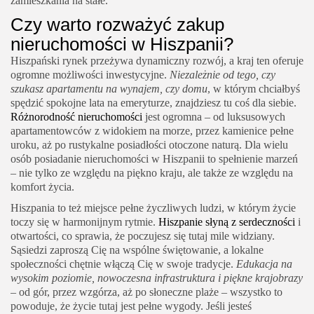
zamieszkania na stałe.
Czy warto rozważyć zakup
nieruchomości w Hiszpanii?
Hiszpański rynek przeżywa dynamiczny rozwój, a kraj ten oferuje
ogromne możliwości inwestycyjne.
Niezależnie od tego, czy
szukasz apartamentu na wynajem, czy domu
, w którym chciałbyś
spędzić spokojne lata na emeryturze, znajdziesz tu coś dla siebie.
Różnorodność nieruchomości
jest ogromna – od luksusowych
apartamentowców z widokiem na morze, przez kamienice pełne
uroku, aż po rustykalne posiadłości otoczone naturą. Dla wielu
osób posiadanie nieruchomości w Hiszpanii to spełnienie marzeń
– nie tylko ze względu na piękno kraju, ale także ze względu na
komfort życia.
Hiszpania to też miejsce pełne życzliwych ludzi, w którym życie
toczy się w harmonijnym rytmie.
Hiszpanie słyną z serdeczności
i
otwartości, co sprawia, że poczujesz się tutaj mile widziany.
Sąsiedzi zaproszą Cię na wspólne świętowanie, a lokalne
społeczności chętnie włączą Cię w swoje tradycje.
Edukacja na
wysokim poziomie, nowoczesna infrastruktura i piękne krajobrazy
– od gór, przez wzgórza, aż po słoneczne plaże – wszystko to
powoduje, że życie tutaj jest pełne wygody. Jeśli jesteś