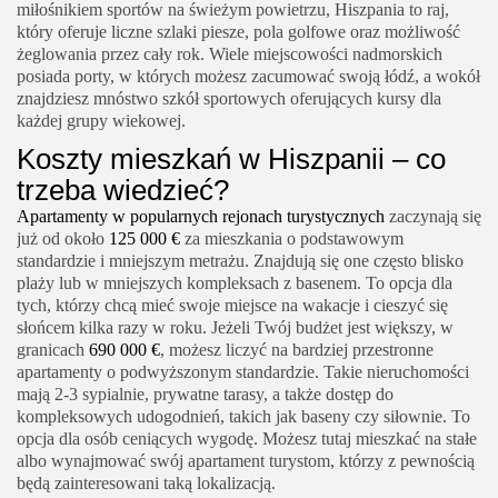
miłośnikiem sportów na świeżym powietrzu, Hiszpania to raj,
który oferuje liczne szlaki piesze, pola golfowe oraz możliwość
żeglowania przez cały rok. Wiele miejscowości nadmorskich
posiada porty, w których możesz zacumować swoją łódź, a wokół
znajdziesz mnóstwo szkół sportowych oferujących kursy dla
każdej grupy wiekowej.
Koszty mieszkań w Hiszpanii – co
trzeba wiedzieć?
Apartamenty w popularnych rejonach turystycznych
zaczynają się
już od około
125 000 €
za mieszkania o podstawowym
standardzie i mniejszym metrażu. Znajdują się one często blisko
plaży lub w mniejszych kompleksach z basenem. To opcja dla
tych, którzy chcą mieć swoje miejsce na wakacje i cieszyć się
słońcem kilka razy w roku. Jeżeli Twój budżet jest większy, w
granicach
690 000 €
, możesz liczyć na bardziej przestronne
apartamenty o podwyższonym standardzie. Takie nieruchomości
mają 2-3 sypialnie, prywatne tarasy, a także dostęp do
kompleksowych udogodnień, takich jak baseny czy siłownie. To
opcja dla osób ceniących wygodę. Możesz tutaj mieszkać na stałe
albo wynajmować swój apartament turystom, którzy z pewnością
będą zainteresowani taką lokalizacją.