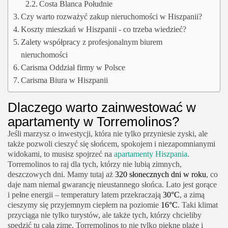
Costa Blanca Południe
Czy warto rozważyć zakup nieruchomości w Hiszpanii?
Koszty mieszkań w Hiszpanii - co trzeba wiedzieć?
Zalety współpracy z profesjonalnym biurem
nieruchomości
Carisma Oddział firmy w Polsce
Carisma Biura w Hiszpanii
Dlaczego warto zainwestować w
apartamenty w Torremolinos?
Jeśli marzysz o inwestycji, która nie tylko przyniesie zyski, ale
także pozwoli cieszyć się słońcem, spokojem i niezapomnianymi
widokami, to musisz spojrzeć na
apartamenty Hiszpania
.
Torremolinos to raj dla tych, którzy nie lubią zimnych,
deszczowych dni. Mamy tutaj aż
320 słonecznych dni w roku
, co
daje nam niemal gwarancję nieustannego słońca. Lato jest gorące
i pełne energii – temperatury latem przekraczają
30°C
, a zimą
cieszymy się przyjemnym ciepłem na poziomie
16°C
. Taki klimat
przyciąga nie tylko turystów, ale także tych, którzy chcieliby
spędzić tu całą zimę. Torremolinos to nie tylko piękne plaże i