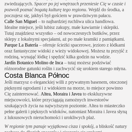
zwiedzających.
Spacer po jej wnętrzach przeniesie Cię w czasie i
pozwoli poznać bogatą kulturę tego regionu
. Wejdź do środka, a
poczujesz się, jakbyś był gościem w prawdziwym pałacu.
Calle San Miguel
– to najbardziej ruchliwa ulica handlowa.
Idealne miejsce, jeśli lubisz zakupy, małe kawiarnie i sklepiki.
Tutaj znajdziesz wszystko – od nowoczesnych butików, przez
sklepy z lokalnymi specjałami, aż po małe kramiki z pamiątkami.
Parque La Batería
– oferuje ścieżki spacerowe, jezioro z łódkami
oraz fantastyczne widoki z wieży widokowej. Możesz tu przyjść z
rodziną, wynająć łódkę i spędzić kilka godzin na wodzie.
Jardín Botanico Molino de Inca
– tutaj możesz podziwiać
różnorodne gatunki roślin i zachwycić się urokiem starego młyna.
Costa Blanca Północ
Jeśli marzysz o eleganckiej willi z prywatnym basenem, otoczonej
pięknymi ogrodami i z widokiem na morze, to miejsce powinno
Cię zainteresować.
Altea, Moraira i Javea
to ekskluzywne
miejscowości, które przyciągają zamożnych inwestorów
szukających życia na najwyższym poziomie. Altea to miasteczko
pełne galerii i pięknych widoków, natomiast Moraira i Javea słyną
z luksusowych nieruchomości i urokliwych plaż.
W regionie tym panuje wyjątkowa cisza i spokój
, a bliskość natury