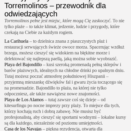
Torremolinos – przewodnik dla
odwiedzających
Torremolinos pełne jest miejsc, które mogą Cię zaskoczyć
. To nie
tylko plaże – to także klimat, jedzenie, ludzie i przygody, które
czekają na Ciebie za każdym rogiem.
La Carihuela
– to dzielnica znana z piaszczystych plaż i
restauracji serwujących świeże owoce morza. Spacerując wzdłuż
brzegu, możesz cieszyć się widokiem na błękitne morze i
delektować się najlepszą paellą, jaką można sobie wyobrazić.
Playa del Bajondillo
– kusi szeroką promenadą pełną sklepów i
barów plażowych, idealnych na chłodne drinki po upalnym dniu.
Tutaj możesz poczuć atmosferę południowej Hiszpanii –
przyjemną mieszankę dźwięków fal i gwaru życia toczącego się
na promenadzie. Bajondillo to plaża, na której nie tylko
odpoczniesz, ale także nawiążesz nowe znajomości.
Playa de Los Alamos
– tutaj zawsze coś się dzieje – od
kitesurfingu po nocne imprezy przy plaży. To miejsce dla tych,
którzy kochają ruch i dobrą zabawę. Nie musisz być
profesjonalistą, aby cieszyć się sportami wodnymi – lokalne kursy
są dla każdego, niezależnie od poziomu umiejętności.
Casa de los Navajas
– piękna rezydencja, otwarta dla