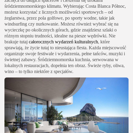
zachęca do długich spacerów i cieszenia się urokami
śródziemnomorskiego klimatu. Wybierając Costa Blanca Północ,
możesz korzystać z licznych możliwości sportowych – od
żeglarstwa, przez pola golfowe, po sporty wodne, takie jak
windsurfing czy nurkowanie. Możesz również wybrać się na
wycieczkę po okolicznych górach, gdzie znajdziesz szlaki o
różnym stopniu trudności, idealne na piesze wędrówki. Nie
brakuje tutaj
całorocznych wydarzeń kulturalnych
, które
sprawiają, że życie tutaj to nieustająca fiesta. Każda miejscowość
organizuje swoje festiwale i wydarzenia, pełne tańców, muzyki i
świetnej zabawy. Śródziemnomorska kuchnia, serwowana w
lokalnych restauracjach, dopełnia ten obraz. Świeże ryby, oliwa,
wino – to tylko niektóre z specjałów.