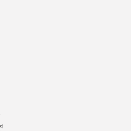
.
–
ej