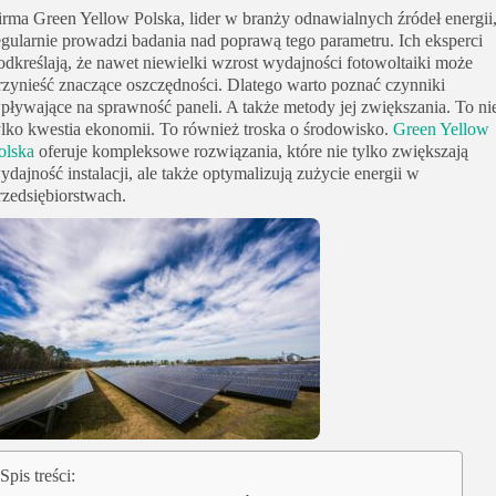
irma Green Yellow Polska, lider w branży odnawialnych źródeł energii
egularnie prowadzi badania nad poprawą tego parametru. Ich eksperci
odkreślają, że nawet niewielki wzrost wydajności fotowoltaiki może
rzynieść znaczące oszczędności. Dlatego warto poznać czynniki
pływające na sprawność paneli. A także metody jej zwiększania. To ni
ylko kwestia ekonomii. To również troska o środowisko.
Green Yellow
olska
oferuje kompleksowe rozwiązania, które nie tylko zwiększają
ydajność instalacji, ale także optymalizują zużycie energii w
rzedsiębiorstwach.
Spis treści: