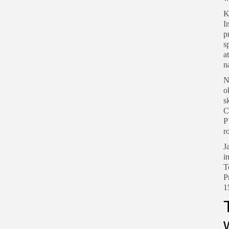
K
I
p
s
a
n
N
o
s
C
P
r
J
i
T
P
1