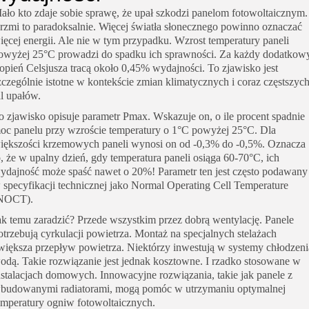
ało kto zdaje sobie sprawę, że upał szkodzi panelom fotowoltaicznym.
rzmi to paradoksalnie. Więcej światła słonecznego powinno oznaczać
ięcej energii. Ale nie w tym przypadku. Wzrost temperatury paneli
owyżej 25°C prowadzi do spadku ich sprawności. Za każdy dodatkow
topień Celsjusza tracą około 0,45% wydajności. To zjawisko jest
zczególnie istotne w kontekście zmian klimatycznych i coraz częstszyc
al upałów.
o zjawisko opisuje parametr Pmax. Wskazuje on, o ile procent spadnie
oc panelu przy wzroście temperatury o 1°C powyżej 25°C. Dla
iększości krzemowych paneli wynosi on od -0,3% do -0,5%. Oznacza
o, że w upalny dzień, gdy temperatura paneli osiąga 60-70°C, ich
ydajność może spaść nawet o 20%! Parametr ten jest często podawany
 specyfikacji technicznej jako Normal Operating Cell Temperature
NOCT).
ak temu zaradzić? Przede wszystkim przez dobrą wentylację. Panele
otrzebują cyrkulacji powietrza. Montaż na specjalnych stelażach
większa przepływ powietrza. Niektórzy inwestują w systemy chłodzeni
odą. Takie rozwiązanie jest jednak kosztowne. I rzadko stosowane w
nstalacjach domowych. Innowacyjne rozwiązania, takie jak panele z
budowanymi radiatorami, mogą pomóc w utrzymaniu optymalnej
emperatury ogniw fotowoltaicznych.