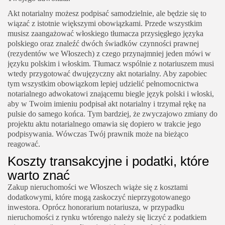
Akt notarialny możesz podpisać samodzielnie, ale będzie się to
wiązać z istotnie większymi obowiązkami. Przede wszystkim
musisz zaangażować włoskiego tłumacza przysięgłego języka
polskiego oraz znaleźć dwóch świadków czynności prawnej
(rezydentów we Włoszech) z czego przynajmniej jeden mówi w
języku polskim i włoskim. Tłumacz wspólnie z notariuszem musi
wtedy przygotować dwujęzyczny akt notarialny. Aby zapobiec
tym wszystkim obowiązkom lepiej udzielić pełnomocnictwa
notarialnego adwokatowi znającemu biegle język polski i włoski,
aby w Twoim imieniu podpisał akt notarialny i trzymał rękę na
pulsie do samego końca. Tym bardziej, że zwyczajowo zmiany do
projektu aktu notarialnego omawia się dopiero w trakcie jego
podpisywania. Wówczas Twój prawnik może na bieżąco
reagować.
Koszty transakcyjne i podatki, które
warto znać
Zakup nieruchomości we Włoszech wiąże się z kosztami
dodatkowymi, które mogą zaskoczyć nieprzygotowanego
inwestora. Oprócz honorarium notariusza, w przypadku
nieruchomości z rynku wtórengo należy się liczyć z podatkiem