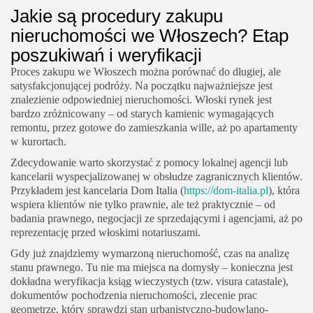
Jakie są procedury zakupu
nieruchomości we Włoszech? Etap
poszukiwań i weryfikacji
Proces zakupu we Włoszech można porównać do długiej, ale
satysfakcjonującej podróży. Na początku najważniejsze jest
znalezienie odpowiedniej nieruchomości. Włoski rynek jest
bardzo zróżnicowany – od starych kamienic wymagających
remontu, przez gotowe do zamieszkania wille, aż po apartamenty
w kurortach.
Zdecydowanie warto skorzystać z pomocy lokalnej agencji lub
kancelarii wyspecjalizowanej w obsłudze zagranicznych klientów.
Przykładem jest kancelaria Dom Italia (
https://dom-italia.pl
), która
wspiera klientów nie tylko prawnie, ale też praktycznie – od
badania prawnego, negocjacji ze sprzedającymi i agencjami, aż po
reprezentację przed włoskimi notariuszami.
Gdy już znajdziemy wymarzoną nieruchomość, czas na analizę
stanu prawnego. Tu nie ma miejsca na domysły – konieczna jest
dokładna weryfikacja ksiąg wieczystych (tzw. visura catastale),
dokumentów pochodzenia nieruchomości, zlecenie prac
geometrze, który sprawdzi stan urbanistyczno-budowlano-