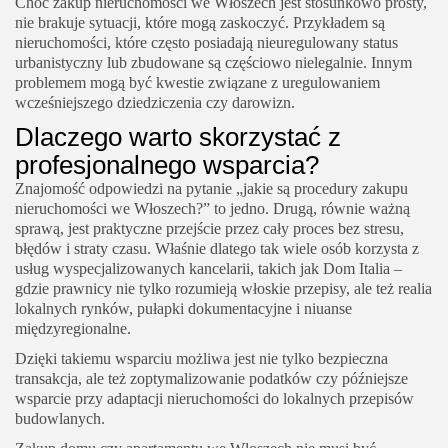
Choć zakup nieruchomości we Włoszech jest stosunkowo prosty,
nie brakuje sytuacji, które mogą zaskoczyć. Przykładem są
nieruchomości, które często posiadają nieuregulowany status
urbanistyczny lub zbudowane są częściowo nielegalnie. Innym
problemem mogą być kwestie związane z uregulowaniem
wcześniejszego dziedziczenia czy darowizn.
Dlaczego warto skorzystać z
profesjonalnego wsparcia?
Znajomość odpowiedzi na pytanie „jakie są procedury zakupu
nieruchomości we Włoszech?” to jedno. Drugą, równie ważną
sprawą, jest praktyczne przejście przez cały proces bez stresu,
błędów i straty czasu. Właśnie dlatego tak wiele osób korzysta z
usług wyspecjalizowanych kancelarii, takich jak Dom Italia –
gdzie prawnicy nie tylko rozumieją włoskie przepisy, ale też realia
lokalnych rynków, pułapki dokumentacyjne i niuanse
międzyregionalne.
Dzięki takiemu wsparciu możliwa jest nie tylko bezpieczna
transakcja, ale też zoptymalizowanie podatków czy późniejsze
wsparcie przy adaptacji nieruchomości do lokalnych przepisów
budowlanych.