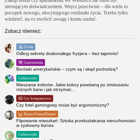
Zakup domu czy apartamentu we Włoszech nie musi być
stresującym doświadczeniem. Wręcz przeciwnie – dla wielu to
początek nowego, ekscytującego rozdziału życia. Trzeba tylko
wiedzieć, na co zwrócić uwagę i komu zaufać.
Zobacz również:
Uroda
Odkryj sekrety doskonałego fryzjera – bez tajemnic!
Gastronomia
Borówki amerykańskie – czym są i skąd pochodzą?
Ciekawostki
Mieszanie kolorów: Jakie kolory powstaną po zmieszaniu
różnych barw i jak otrzymać...
Gry komputerowe
Czy fotel gamingowy może być ergonomiczny?
Biznes/Firma/Ebiznes
Flipowanie mieszkań: Sztuka przekształcania nieruchomości
w zyskowny biznes
Ciekawostki