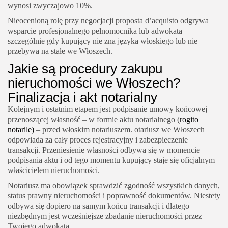
wynosi zwyczajowo 10%.
Nieocenioną rolę przy negocjacji proposta d’acquisto odgrywa
wsparcie profesjonalnego pełnomocnika lub adwokata –
szczególnie gdy kupujący nie zna języka włoskiego lub nie
przebywa na stałe we Włoszech.
Jakie są procedury zakupu
nieruchomości we Włoszech?
Finalizacja i akt notarialny
Kolejnym i ostatnim etapem jest podpisanie umowy końcowej
przenoszącej własność – w formie aktu notarialnego (
rogito
notarile)
– przed włoskim notariuszem. otariusz we Włoszech
odpowiada za cały proces rejestracyjny i zabezpieczenie
transakcji. Przeniesienie własności odbywa się w momencie
podpisania aktu i od tego momentu kupujący staje się oficjalnym
właścicielem nieruchomości.
Notariusz ma obowiązek sprawdzić zgodność wszystkich danych,
status prawny nieruchomości i poprawność dokumentów. Niestety
odbywa się dopiero na samym końcu transakcji i dlatego
niezbędnym jest wcześniejsze zbadanie nieruchomości przez
Twojego adwokata.