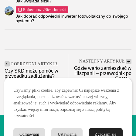
Jak wygląda sizal?
Budownictwo/Nieruchomości
Jak dobrać odpowiedni inwerter fotowoltaiczny do swojego
systemu?
NASTĘPNY ARTYKUŁ
POPRZEDNI ARTYKUŁ
Gdzie warto zamieszkać w
Czy SKD może pomóc w
Hiszpanii – przewodnik po
przypadku zadłużenia?
Costa...
Finanse
Budownictwo/Nieruchomości
Używamy pliki cookie, aby zapewnić Ci najlepsze wrażenia z
przeglądania, personalizować zawartość naszej witryny,
analizować jej ruch i wyświetlać odpowiednie reklamy. Aby
uzyskać więcej informacji, zapoznaj się z naszą polityką
prywatności.
2026 Wszelkie prawa zastrzeżone. Treści publikowane w serwisie
są chronione prawem autorskim.
Odmawiam
Ustawienia
Zgadzam się