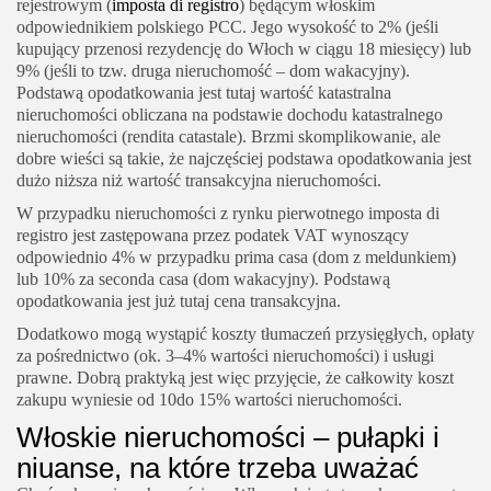
rejestrowym (
imposta di registro
) będącym włoskim
odpowiednikiem polskiego PCC. Jego wysokość to 2% (jeśli
kupujący przenosi rezydencję do Włoch w ciągu 18 miesięcy) lub
9% (jeśli to tzw. druga nieruchomość – dom wakacyjny).
Podstawą opodatkowania jest tutaj wartość katastralna
nieruchomości obliczana na podstawie dochodu katastralnego
nieruchomości (rendita catastale). Brzmi skomplikowanie, ale
dobre wieści są takie, że najczęściej podstawa opodatkowania jest
dużo niższa niż wartość transakcyjna nieruchomości.
W przypadku nieruchomości z rynku pierwotnego imposta di
registro jest zastępowana przez podatek VAT wynoszący
odpowiednio 4% w przypadku prima casa (dom z meldunkiem)
lub 10% za seconda casa (dom wakacyjny). Podstawą
opodatkowania jest już tutaj cena transakcyjna.
Dodatkowo mogą wystąpić koszty tłumaczeń przysięgłych, opłaty
za pośrednictwo (ok. 3–4% wartości nieruchomości) i usługi
prawne. Dobrą praktyką jest więc przyjęcie, że całkowity koszt
zakupu wyniesie od 10do 15% wartości nieruchomości.
Włoskie nieruchomości – pułapki i
niuanse, na które trzeba uważać