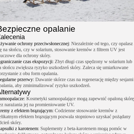
Bezpieczne opalanie
alecenia
żywanie ochrony przeciwsłonecznej
: Niezależnie od tego, czy opalasz
ię na słońcu, czy w solarium, stosowanie kremów z filtrem UV jest
luczowe dla ochrony skóry.
graniczanie czas ekspozycji
: Zbyt długi czas spędzony w solarium lub
a słońcu zwiększa ryzyko uszkodzeń skóry. Zaleca się umiarkowane
orzystanie z obu form opalania.
egularne przerwy
: Dawanie skórze czas na regenerację między sesjami
palania, aby zminimalizować ryzyko uszkodzeń.
lternatywy
amoopalacze
: Kosmetyki samoopalające mogą zapewnić opaloną skórę
ez narażania jej na promieniowanie UV.
remy z efektem brązującym
: Codzienne stosowanie kremów z
elikatnym efektem brązującym pozwala stopniowo uzyskać pożądany
dcień skóry.
apsułki z karotenem
: Suplementy z beta-karotenem mogą pomóc w