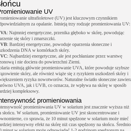
słońcu
Promieniowanie UV
romieniowanie ultrafioletowe (UV) jest kluczowym czynnikiem
dpowiedzialnym za opalanie. Istnieją trzy rodzaje promieniowania UV:
UVA
: Najmniej energetyczne, przenika głęboko w skórę, powodując
tarzenie się skóry i zmarszczki.
UVB
: Bardziej energetyczne, powoduje oparzenia słoneczne i
szkodzenia DNA w komórkach skóry.
UVC
: Najbardziej energetyczne, ale jest pochłaniane przez warstwę
zonową i nie dociera do powierzchni Ziemi.
olaria emitują głównie promieniowanie UVA, które powoduje szybsze
rązowienie skóry, ale również wiąże się z ryzykiem uszkodzeń skóry i
większeniem ryzyka nowotworów. Naturalne światło słoneczne zawier
arówno UVA, jak i UVB, co oznacza, że wpływa na skórę w sposób
ardziej kompleksowy.
ntensywność promieniowania
ntensywność promieniowania UV w solarium jest znacznie wyższa niż
a słońcu. W solarium, promieniowanie UV jest skoncentrowane i
ównomierne, co sprawia, że 10 minut spędzone w solarium może mieć
ardziej intensywny efekt na skórę niż czas spędzony na słońcu. Średnio
0 minut w solarium może odpowiadać 1-2 godzinom spędzonym na