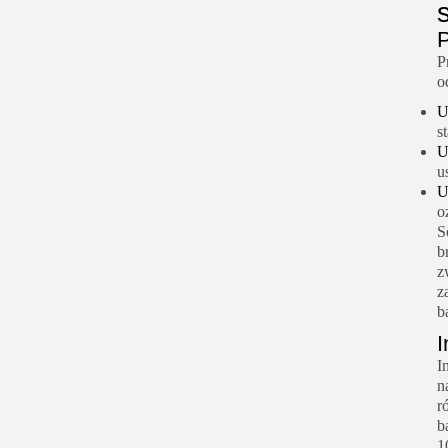
P
o
s
u
o
S
b
z
z
b
I
I
n
r
b
1