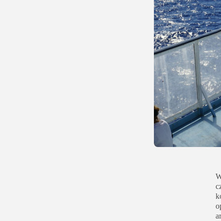
W
c
k
o
a