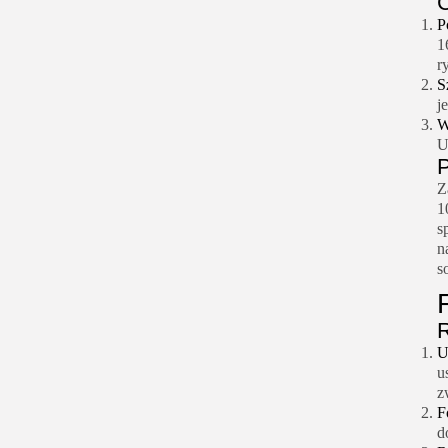
C
P
1
r
S
j
W
U
P
Z
1
s
n
s
U
u
z
F
d