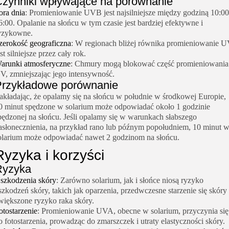
zynniki wpływające na porównanie
ora dnia
: Promieniowanie UVB jest najsilniejsze między godziną 10:00
6:00. Opalanie na słońcu w tym czasie jest bardziej efektywne i
yzykowne.
zerokość geograficzna
: W regionach bliżej równika promieniowanie 
est silniejsze przez cały rok.
arunki atmosferyczne
: Chmury mogą blokować część promieniowania
V, zmniejszając jego intensywność.
rzykładowe porównanie
akładając, że opalamy się na słońcu w południe w środkowej Europie,
0 minut spędzone w solarium może odpowiadać około 1 godzinie
pędzonej na słońcu. Jeśli opalamy się w warunkach słabszego
asłonecznienia, na przykład rano lub późnym popołudniem, 10 minut 
olarium może odpowiadać nawet 2 godzinom na słońcu.
Ryzyka i korzyści
Ryzyka
szkodzenia skóry
: Zarówno solarium, jak i słońce niosą ryzyko
szkodzeń skóry, takich jak oparzenia, przedwczesne starzenie się skóry 
większone ryzyko raka skóry.
otostarzenie
: Promieniowanie UVA, obecne w solarium, przyczynia się
o fotostarzenia, prowadząc do zmarszczek i utraty elastyczności skóry.