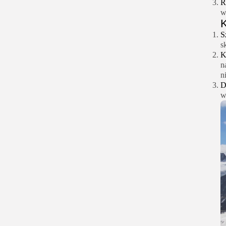
R
w
K
S
s
K
n
n
D
w