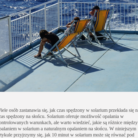
Uroda
Zakupy i opinie
Zdrowie
iele osób zastanawia się, jak czas spędzony w solarium przekłada się n
zas spędzony na słońcu. Solarium oferuje możliwość opalania w
ontrolowanych warunkach, ale warto wiedzieć, jakie są różnice między
palaniem w solarium a naturalnym opalaniem na słońcu. W niniejszym
rtykule przyjrzymy się, jak 10 minut w solarium może się równać pod