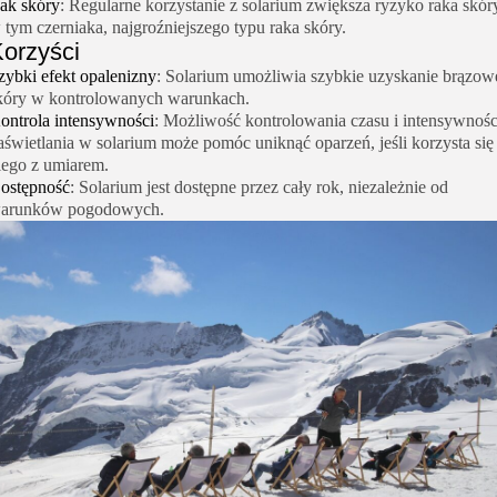
ak skóry
: Regularne korzystanie z solarium zwiększa ryzyko raka skór
 tym czerniaka, najgroźniejszego typu raka skóry.
orzyści
zybki efekt opalenizny
: Solarium umożliwia szybkie uzyskanie brązow
kóry w kontrolowanych warunkach.
ontrola intensywności
: Możliwość kontrolowania czasu i intensywnośc
aświetlania w solarium może pomóc uniknąć oparzeń, jeśli korzysta się
iego z umiarem.
ostępność
: Solarium jest dostępne przez cały rok, niezależnie od
arunków pogodowych.