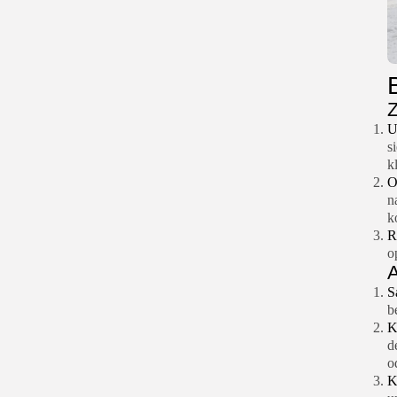
Z
U
s
k
O
n
k
R
o
A
S
b
K
d
o
K