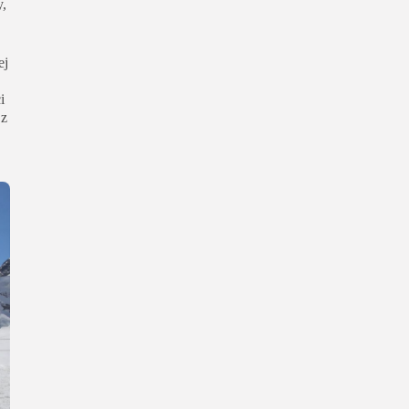
y,
ej
i
 z