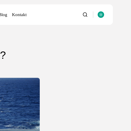
Blog
Kontakt
u?
utery