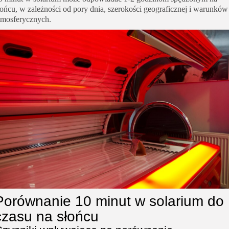
łońcu, w zależności od pory dnia, szerokości geograficznej i warunków
tmosferycznych.
Porównanie 10 minut w solarium do
czasu na słońcu