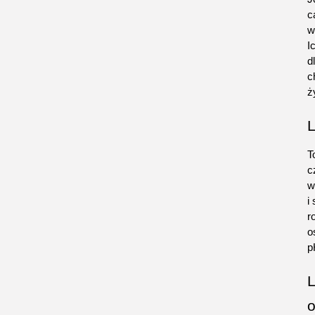
c
w
I
d
c
ż
L
T
c
w
i
r
o
p
L
o