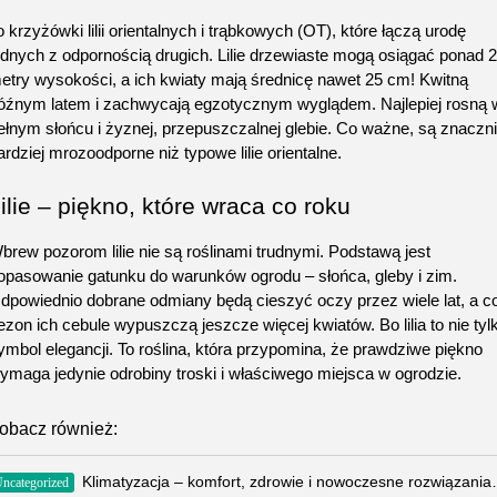
o krzyżówki lilii orientalnych i trąbkowych (OT), które łączą urodę 
ednych z odpornością drugich. Lilie drzewiaste mogą osiągać ponad 2 
etry wysokości, a ich kwiaty mają średnicę nawet 25 cm! Kwitną 
óźnym latem i zachwycają egzotycznym wyglądem. Najlepiej rosną w
ełnym słońcu i żyznej, przepuszczalnej glebie. Co ważne, są znaczni
ardziej mrozoodporne niż typowe lilie orientalne.
ilie – piękno, które wraca co roku
brew pozorom lilie nie są roślinami trudnymi. Podstawą jest 
opasowanie gatunku do warunków ogrodu – słońca, gleby i zim. 
dpowiednio dobrane odmiany będą cieszyć oczy przez wiele lat, a co
ezon ich cebule wypuszczą jeszcze więcej kwiatów. Bo lilia to nie tylk
ymbol elegancji. To roślina, która przypomina, że prawdziwe piękno 
ymaga jedynie odrobiny troski i właściwego miejsca w ogrodzie.
obacz również:
Klimatyzacja – komfort, zdr
ncategorized