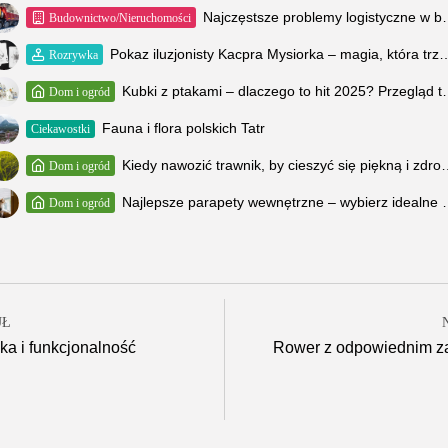
Najczęstsze problemy logisty
Budownictwo/Nieruchomości
Pokaz iluzjonisty Kacpra Mysiorka – magia, która trz
Rozrywka
Kubki z ptakami – dlaczego 
Dom i ogród
Fauna i flora polskich Tatr
Ciekawostki
Kiedy nawozić trawnik, by cies
Dom i ogród
Najlepsze parapety wewnętrzn
Dom i ogród
UŁ
ka i funkcjonalność
Rower z odpowiednim za
h