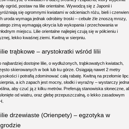
ały ogród, postaw na lilie orientalne. Wywodzą się z Japonii i 
yróżniają się ogromnymi kwiatami w odcieniach różu, bieli i czerwieni.
ch uroda wymaga jednak odrobiny troski – cebule źle znoszą mrozy, 
latego zimą wymagają okrycia lub wykopania i przechowania w 
hłodnym miejscu. Lilie orientalne najlepiej czują się w półcieniu i 
yznej, lekko kwaśnej ziemi. Kwitną w sierpniu.
ilie trąbkowe – arystokratki wśród lilii
o najbardziej dostojne lilie, o wydłużonych, trąbkowatych kwiatach, 
zęsto skierowanych w bok lub ku górze. Osiągają nawet 2 metry 
ysokości i potrafią zdominować całą rabatę. Kwitną na przełomie lipc
 sierpnia, a ich zapach jest mocny, słodki i wyraźny – wystarczy jedna
oślina, aby czuć ją z kilku metrów. Preferują stanowiska słoneczne, al
słonięte od wiatru, oraz glebę przepuszczalną, o lekko zasadowym 
H.
ilie drzewiaste (Orienpety) – egzotyka w 
grodzie