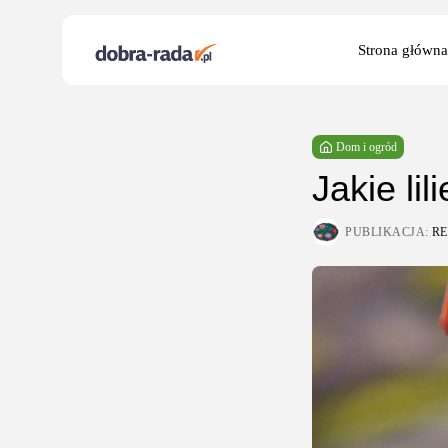
Search
Strona główna
for:
Dom i ogród
Jakie li
PUBLIKACJA:
R