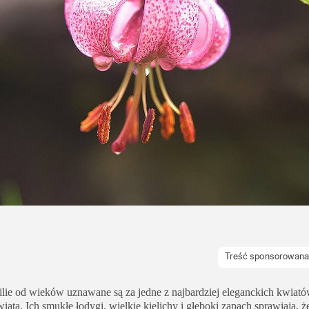
Uroda
Zakupy i opinie
Zdrowie
ilie od wieków uznawane są za jedne z najbardziej eleganckich kwiat
wiata. Ich smukłe łodygi, wielkie kielichy i głęboki zapach sprawiają, ż