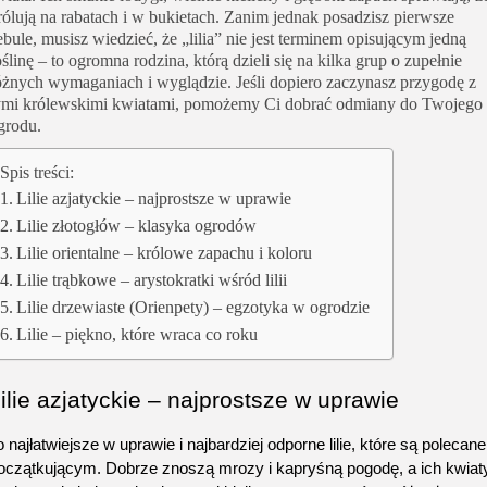
rólują na rabatach i w bukietach. Zanim jednak posadzisz pierwsze
ebule, musisz wiedzieć, że „lilia” nie jest terminem opisującym jedną
oślinę – to ogromna rodzina, którą dzieli się na kilka grup o zupełnie
óżnych wymaganiach i wyglądzie. Jeśli dopiero zaczynasz przygodę z
ymi królewskimi kwiatami, pomożemy Ci dobrać odmiany do Twojego
grodu.
Spis treści:
Lilie azjatyckie – najprostsze w uprawie
Lilie złotogłów – klasyka ogrodów
Lilie orientalne – królowe zapachu i koloru
Lilie trąbkowe – arystokratki wśród lilii
Lilie drzewiaste (Orienpety) – egzotyka w ogrodzie
Lilie – piękno, które wraca co roku
ilie azjatyckie – najprostsze w uprawie
o najłatwiejsze w uprawie i najbardziej odporne lilie, które są polecane 
oczątkującym. Dobrze znoszą mrozy i kapryśną pogodę, a ich kwiaty