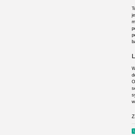
T
j
m
p
p
b
L
W
d
O
s
s
w
Z
U