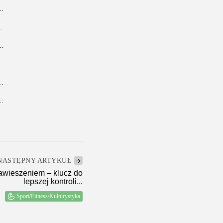
czne w budownictwie i jak je rozwiązać?
yma w napięciu od pierwszej...
to hit 2025? Przegląd topowych wzorów
zyć się piękną i zdrową murawą?
e – wybierz idealne dla swojego wnętrza
NASTĘPNY ARTYKUŁ
wieszeniem – klucz do
lepszej kontroli...
Sport/Fitness/Kulturystyka