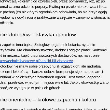
achwycają kolorami: od czystej bieli, przez pomarańcz, róż, aż po 
iemal czarne odcienie purpury. Kwitną na przełomie czerwca i lipca, 
ie pachną (co niektórym ogrodnikom odpowiada, bo nie przyciągają 
wadów w nocy) i rosną praktycznie wszędzie – zarówno w słońcu, jak
 półcieniu.
ilie złotogłów – klasyka ogrodów 
o zupełnie inna bajka. Złotogłów to gatunek botaniczny, a nie 
rzyżówka. Ma charakterystyczne, drobne i odgięte płatki. Sadzonki 
roślin możesz kupić u sprawdzonych dostawców, np. na stronie 
ttps://cebule-kwiatowe.pl/cebulki-lilii-zlotoglow/
. 
łotogłów nie ma w sobie przepychu lilii azjatyckich, ale nadrabia 
rokiem i lekkością – bardzo dobrze komponuje się z paprociami i 
unkiami w półcienistych zakątkach ogrodu. Jest trwała, odporna i 
otrafi przetrwać w jednym miejscu wiele lat. Jako ciekawostkę warto 
odać, że występuje w polskich górach.
ilie orientalne – królowe zapachu i koloru
eśli marzysz o kwiatach o dużej średnicy i zapachu, który wypełnia 