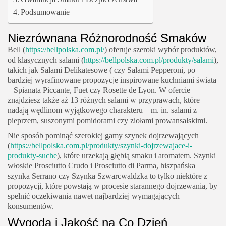
Podsumowanie
Niezrównana Różnorodność Smaków
Bell (
https://bellpolska.com.pl/
) oferuje szeroki wybór produktów,
od klasycznych salami (
https://bellpolska.com.pl/produkty/salami
),
takich jak Salami Delikatesowe ( czy Salami Pepperoni, po
bardziej wyrafinowane propozycje inspirowane kuchniami świata
– Spianata Piccante, Fuet czy Rosette de Lyon. W ofercie
znajdziesz także aż 13 różnych salami w przyprawach, które
nadają wędlinom wyjątkowego charakteru – m. in. salami z
pieprzem, suszonymi pomidorami czy ziołami prowansalskimi.
Nie sposób pominąć szerokiej gamy szynek dojrzewających
(
https://bellpolska.com.pl/produkty/szynki-dojrzewajace-i-
produkty-suche
), które urzekają głębią smaku i aromatem. Szynki
włoskie Prosciutto Crudo i Prosciutto di Parma, hiszpańska
szynka Serrano czy Szynka Szwarcwaldzka to tylko niektóre z
propozycji, które powstają w procesie starannego dojrzewania, by
spełnić oczekiwania nawet najbardziej wymagających
konsumentów.
Wygoda i Jakość na Co Dzień