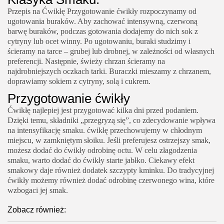
Przepis na Ćwikłę Przygotowanie ćwikły rozpoczynamy od
ugotowania buraków. Aby zachować intensywną, czerwoną
barwę buraków, podczas gotowania dodajemy do nich sok z
cytryny lub ocet winny. Po ugotowaniu, buraki studzimy i
ścieramy na tarce – grubej lub drobnej, w zależności od własnych
preferencji. Następnie, świeży chrzan ścieramy na
najdrobniejszych oczkach tarki. Buraczki mieszamy z chrzanem,
doprawiamy sokiem z cytryny, solą i cukrem.
Przygotowanie ćwikły
Ćwikłę najlepiej jest przygotować kilka dni przed podaniem.
Dzięki temu, składniki „przegryzą się”, co zdecydowanie wpływa
na intensyfikację smaku. ćwikłę przechowujemy w chłodnym
miejscu, w zamkniętym słoiku. Jeśli preferujesz ostrzejszy smak,
możesz dodać do ćwikły odrobinę octu. W celu złagodzenia
smaku, warto dodać do ćwikły starte jabłko. Ciekawy efekt
smakowy daje również dodatek szczypty kminku. Do tradycyjnej
ćwikły możemy również dodać odrobinę czerwonego wina, które
wzbogaci jej smak.
Zobacz również: