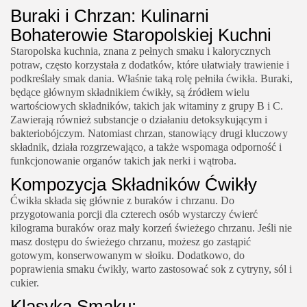
Buraki i Chrzan: Kulinarni
Bohaterowie Staropolskiej Kuchni
Staropolska kuchnia, znana z pełnych smaku i kalorycznych
potraw, często korzystała z dodatków, które ułatwiały trawienie i
podkreślały smak dania. Właśnie taką rolę pełniła ćwikła. Buraki,
będące głównym składnikiem ćwikły, są źródłem wielu
wartościowych składników, takich jak witaminy z grupy B i C.
Zawierają również substancje o działaniu detoksykującym i
bakteriobójczym. Natomiast chrzan, stanowiący drugi kluczowy
składnik, działa rozgrzewająco, a także wspomaga odporność i
funkcjonowanie organów takich jak nerki i wątroba.
Kompozycja Składników Ćwikły
Ćwikła składa się głównie z buraków i chrzanu. Do
przygotowania porcji dla czterech osób wystarczy ćwierć
kilograma buraków oraz mały korzeń świeżego chrzanu. Jeśli nie
masz dostępu do świeżego chrzanu, możesz go zastąpić
gotowym, konserwowanym w słoiku. Dodatkowo, do
poprawienia smaku ćwikły, warto zastosować sok z cytryny, sól i
cukier.
Klasyka Smaku: