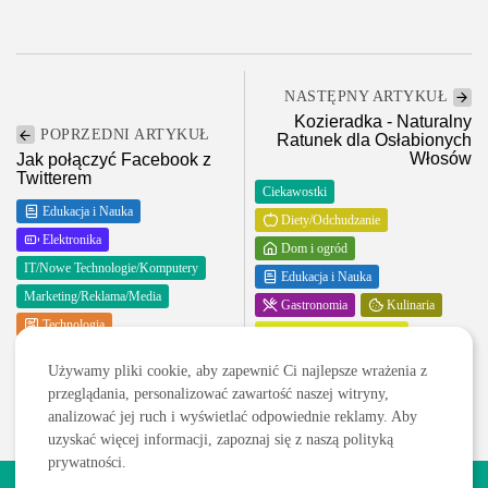
NASTĘPNY ARTYKUŁ
Kozieradka - Naturalny
POPRZEDNI ARTYKUŁ
Ratunek dla Osłabionych
Włosów
Jak połączyć Facebook z
Twitterem
Ciekawostki
Edukacja i Nauka
Diety/Odchudzanie
Elektronika
Dom i ogród
IT/Nowe Technologie/Komputery
Edukacja i Nauka
Marketing/Reklama/Media
Gastronomia
Kulinaria
Technologia
Rodzina, dziecko, ciąża
Zakupy i opinie
Zdrowie
Używamy pliki cookie, aby zapewnić Ci najlepsze wrażenia z
przeglądania, personalizować zawartość naszej witryny,
analizować jej ruch i wyświetlać odpowiednie reklamy. Aby
uzyskać więcej informacji, zapoznaj się z naszą polityką
prywatności.