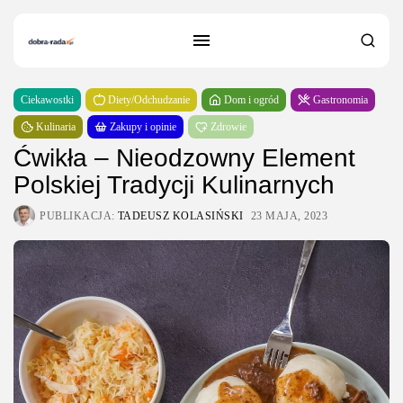
Ciekawostki
Diety/Odchudzanie
Dom i ogród
Gastronomia
Kulinaria
Zakupy i opinie
Zdrowie
Ćwikła – Nieodzowny Element
Polskiej Tradycji Kulinarnych
PUBLIKACJA:
TADEUSZ KOLASIŃSKI
23 MAJA, 2023